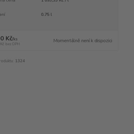
ná cena
1 093,33 Kč / l
ení
0.75 l
0 Kč
/
ks
Momentálně není k dispozici
 Kč
bez DPH
roduktu:
1324