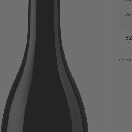
Měr
Bal
82
678
Číslo p