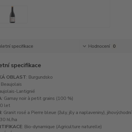
etní specifikace
Hodnocení
0
tní specifikace
KÁ OBLAST
: Burgundsko
: Beaujolais
aujolais-Lantignié
A
: Gamay noir à petit grains (100 %)
50 let
R
: Granit rosé a Pierre bleue (žuly, jíly a naplaveniny), jihovýchodn
 30 hl/ha
TIFIKACE
: Bio-dynamique (Agriculture naturelle)