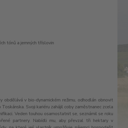
ých tónů a jemných tříslovin
ady obdělává v bio-dynamickém režimu, odhodlán obnovit
Toskánska. Svoji kariéru zahájil coby zaměstnanec zcela
nifikaci. Veden touhou osamostatnit se, seznámil se roku
vřené partnery. Nabídli mu, aby převzal tři hektary v
ůdy, na které její vlastník umožňuje nájemci hospodařit