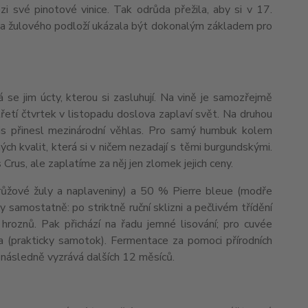
i své pinotové vinice. Tak odrůda přežila, aby si v 17.
aha žulového podloží ukázala být dokonalým základem pro
se jim úcty, kterou si zasluhují. Na vině je samozřejmě
řetí čtvrtek v listopadu doslova zaplaví svět. Na druhou
ais přinesl mezinárodní věhlas. Pro samý humbuk kolem
ch kvalit, která si v ničem nezadají s těmi burgundskými.
 Crus, ale zaplatíme za něj jen zlomek jejich ceny.
(růžové žuly a naplaveniny) a 50 % Pierre bleue (modře
ány samostatně: po striktně ruční sklizni a pečlivém třídění
hroznů. Pak přichází na řadu jemné lisování; pro cuvée
va (prakticky samotok). Fermentace za pomoci přírodních
 následně vyzrává dalších 12 měsíců.