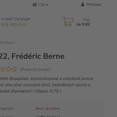
Přihlášení
CZK
 si rady? Zavolejte.
0
ks
za
0 Kč
 608 885 840
éric Berne
2, Frédéric Berne
Ohodnotit produkt
htilé Beaujolais, koncentrované a vznešeně jemné
né víno plné ovocných tónů, hedvábných taninů a
nské šťavnatosti / Objem: 0,75 l
tupnost
Není skladem