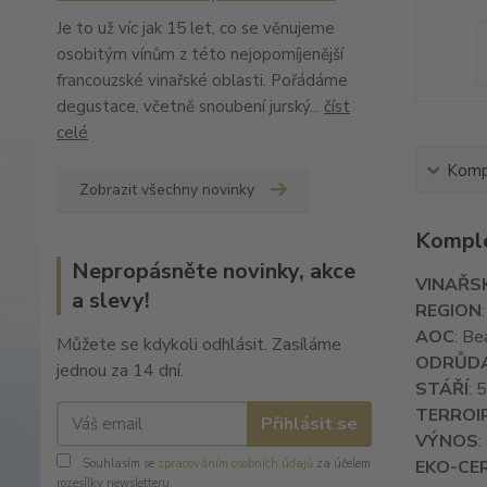
Je to už víc jak 15 let, co se věnujeme
osobitým vínům z této nejopomíjenější
francouzské vinařské oblasti. Pořádáme
degustace, včetně snoubení jurský...
číst
celé
Kompl
Zobrazit všechny novinky
Komple
Nepropásněte novinky, akce
VINAŘS
a slevy!
REGION
AOC
: Be
Můžete se kdykoli odhlásit. Zasíláme
ODRŮD
jednou za 14 dní.
STÁŘÍ
: 
TERROI
Přihlásit se
VÝNOS
:
Souhlasím se
zpracováním osobních údajů
za účelem
EKO-CER
rozesílky newsletteru.