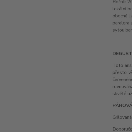
Ročník 20
lokální b
obecně lz
paralera 
sytou bar
DEGUST
Toto aris
přesto vš
červenéh
rovnováha
skvělé už
PÁROVÁ
Grilovaná
Doporuče