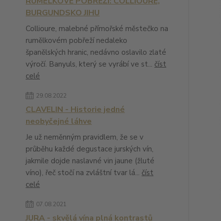
RUMĚLKOVÉ POBŘEŽÍ: COLLIOURE,
BURGUNDSKO JIHU
Collioure, malebné přímořské městečko na
rumělkovém pobřeží nedaleko
španělských hranic, nedávno oslavilo zlaté
výročí. Banyuls, který se vyrábí ve st...
číst
celé
29.08.2022
CLAVELIN - Historie jedné
neobyčejné láhve
Je už neměnným pravidlem, že se v
průběhu každé degustace jurských vín,
jakmile dojde naslavné vin jaune (žluté
víno), řeč stočí na zvláštní tvar lá...
číst
celé
07.08.2021
JURA - skvělá vína plná kontrastů