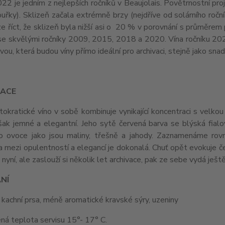
22 je jedním z nejlepších ročníků v Beaujolais. Povětrnostní proje
ouřky). Sklizeň začala extrémně brzy (nejdříve od solárního roč
e říct, že sklizeň byla nižší asi o 20 % v porovnání s průměrem p
se skvělými ročníky 2009, 2015, 2018 a 2020. Vína ročníku 2022 
vou, která budou víny přímo ideální pro archivaci, stejně jako snad
ACE
tokratické víno v sobě kombinuje vynikající koncentraci s velkou 
ak jemné a elegantní. Jeho sytě červená barva se blýská fialov
o ovoce jako jsou maliny, třešně a jahody. Zaznamenáme rovn
 mezi opulentností a elegancí je dokonalá. Chuť opět evokuje če
 nyní, ale zaslouží si několik let archivace, pak ze sebe vydá ješ
NÍ
 kachní prsa, méně aromatické kravské sýry, uzeniny
ná teplota servisu 15°- 17° C.