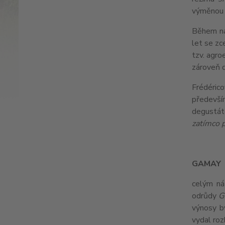
výměnou z
Během nás
let se zc
tzv. agro
zároveň d
Frédérico
předevší
degustát
zatímco p
GAMAY
celým n
odrůdy
G
výnosy b
vydal roz