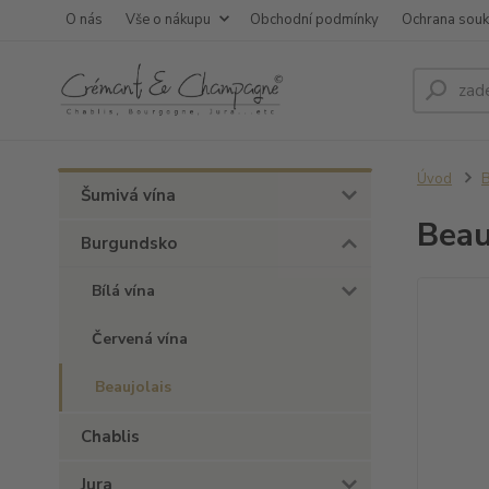
O nás
Vše o nákupu
Obchodní podmínky
Ochrana sou
Úvod
Šumivá vína
Beau
Burgundsko
Bílá vína
Červená vína
Beaujolais
Chablis
Jura