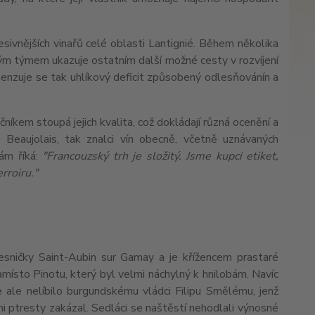
esivnějších vinařů celé oblasti Lantignié. Během několika
svým týmem ukazuje ostatním další možné cesty v rozvíjení
penzuje se tak uhlíkový deficit způsobený odlesňovánín a
íkem stoupá jejich kvalita, což dokládají různá ocenění a
 Beaujolais, tak znalci vín obecně, včetně uznávaných
sám říká:
"Francouzský trh je složitý. Jsme kupci etiket,
erroiru."
sničky Saint-Aubin sur Gamay a je křížencem prastaré
namísto Pinotu, který byl velmi náchylný k hnilobám. Navíc
 ale nelíbilo burgundskému vládci Filipu Smělému, jenž
mi ptresty zakázal. Sedláci se naštěstí nehodlali výnosné