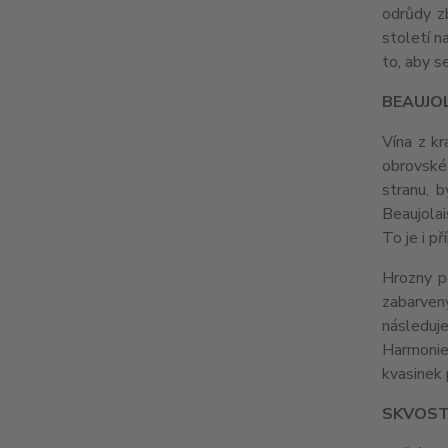
odrůdy zb
století n
to, aby s
BEAUJO
Vína z kr
obrovské 
stranu, 
Beaujolai
To je i p
Hrozny p
zabarvený
následuj
Harmonie
kvasinek 
SKVOST