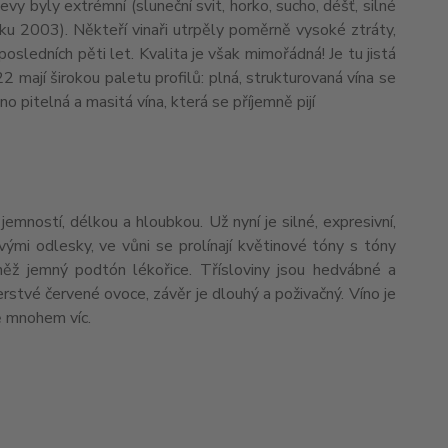
vy byly extrémní (sluneční svit, horko, sucho, déšť, silné
níku 2003). Někteří vinaři utrpěly poměrně vysoké ztráty,
osledních pěti let. Kvalita je však mimořádná! Je tu jistá
mají širokou paletu profilů: plná, strukturovaná vína se
no pitelná a masitá vína, která se příjemně pijí
jemností, délkou a hloubkou. Už nyní je silné, expresivní,
ými odlesky, ve vůni se prolínají květinové tóny s tóny
ěž jemný podtón lékořice. Třísloviny jsou hedvábné a
rstvé červené ovoce, závěr je dlouhý a poživačný. Víno je
tě mnohem víc.