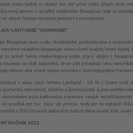
avit zcela, každý si nějaký ten keř před zraky úřadů ukryl mez
ašla nový domov v ne příliš vzdáleném Beaujolais, kde se přev
e ve vínech Gamay rozvinuly jemnost a rozmanitost.
LAIS-LANTIGNIÉ "HARMONIE"
aje Beaujolais jsou u nás dlouhodobě podceňována a nedostává 
množství mladého Beaujolais velmi různé kvality, které každý t
byl to právě tento marketingový počin, který vínům z Beaujol
s nouveau sa však zapomíná, že se zde produkují i vína mimořádný
řípad tohoto vína, které snese srovnání s těmi nejlepšími Premiers
ocházejí z obou typů terroiru Lantignié - 50 % z Granit rosé 
 porfyrický mikrodiorit, břidlice a jílovitá půda) a jsou vynifikov
e desetidenní polo-karbonická macerace celých neodtřapených 
 se používá jen tzv.
cœur de presse
, tedy jen ta nejlepší šťá
probíhá v 500 litrových dubových sudech demi-muids, kde cuvée
NÝ ROČNÍK 2022