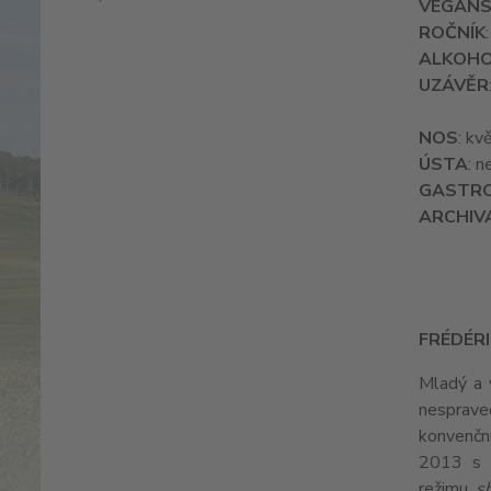
VEGANS
ROČNÍK
ALKOH
UZÁVĚR
NOS
: kv
ÚSTA
: n
GASTR
ARCHIV
FRÉDÉRI
Mladý a 
nespraved
konvenční
2013 s 
režimu
s