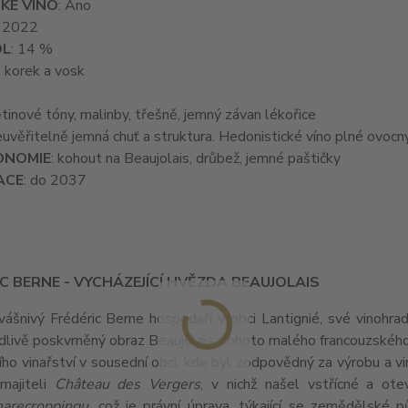
KÉ VÍNO
: Ano
: 2022
OL
: 14 %
: korek a vosk
ětinové tóny, malinby, třešně, jemný závan lékořice
euvěřitelně jemná chuť a struktura. Hedonistické víno plné ovocn
ONOMIE
: kohout na Beaujolais, drůbež, jemné paštičky
ACE
: do 2037
C BERNE - VYCHÁZEJÍCÍ HVĚZDA BEAUJOLAIS
vášnivý Frédéric Berne hospodaří v obci Lantignié, své vinohr
livě poskvrněný obraz Beaujolais, tohoto malého francouzského 
ho vinařství v sousední obci, kde byl zodpovědný za výrobu a vi
majiteli
Château des Vergers
, v nichž našel vstřícné a ote
harecroppingu
, což je právní úprava, týkající se zemědělské p