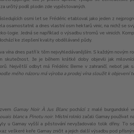
a určitý podíl plodin zde vypěstovaných.
ledujících osmi let se Frédéric etabloval jako jeden z nejprogr
ela osamostatnil a dnes vlastní osm hektarů vinic, na nichž se 
eko-logie. Jedná se například o výsadbu stromů ve vinicích. Kom
ochází ke zlepšení kvality obdělávané půdy.
va vína dnes patří k těm nejvyhledávanějším. S každým novým ročn
m skutečnost, že je během krátké doby objevili jak milovníci
orů. Největší odbyt má Frédéric Berne v zahraničí, neboť jak 
odle mého názoru má výroba a prodej vína sloužit k objevení t
ázvem
Gamay Noir À Jus Blanc
pochází z malé burgundské ve
ouais blanc
a
Pinotu noir
. Místní rolníci začali Gamay používat 
yly u Gamay vyšší a pěstování nevyžadovalo tolik dřiny. To se
kaz veškeré keře Gamay zničit a jejich další výsadbu pod přísný