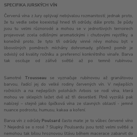
SPECIFIKA JURSKÝCH VÍN
Červená vína z Jury oplývají nebývalou rozmanitostí; jednak proto,
že tu vedle sebe koexistují hned tři odrůdy, dále proto, že půdy
jsou tu velmi různorodé a mohou se v jednotlivých terroirech
projevovat zcela odlišnými aromatickými i chuťovými rejstříky, a
konečně proto, že tyto tři odrůdy vinné révy mohou být v
libovolných poměrech míchány dohromady, přičemž poměr je
odvislý od kvality ročníku a preferencí konkrétního vinaře. Barva
tak osciluje od zářivě světlé až po temně rubínvou.
Samotné
Trousseau
se vyznačuje rubínovou až granátovou
barvou, řadící jej do velké rodiny červených vín. V nejlepších
ročnících a na nejlepších polohách Arbois se rodí vína, která
mohou ve sklepích ležet dvě až tři desetiletí. Plně vyzrálá pak
nabízejí – stejně jako špičková vína ze slavných oblastí - jemné
nuance podrostu, humusu, kakaa a koření.
Barva vín z odrůdy
Poulsard
často mate: je to vůbec červené víno
? Nejedná se o rosé ? Slupky Poulsardu jsou totiž velmi světlé a
nemohou tak bílou hroznovou šťávu během macerace zabarvit do