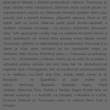
překvapivě tělnatá s dobrým potenciálem stárnutí. Trousseau je
však odrůda velmi choulostivá, dokonale může vyzrát pouze na
exponovaných svazích na štěrkovito-hlinitých půdách, které jsou
pokryty sutí z úlomků křemene, případně vápence. Révě se též
dobře daří na suché štěrkové půdě, půdě jílovito-vápenité a
skvělých výsledků dosahuje i na terroiru tvořeného červenými
slíny. Tyto geologické rozdíly mají na svědomí množství variací a
stylů výsledných vín. Kromě toho existuje hned několik mutací
Trousseau, přičemž za nejkvalitnější je považována
Trousseau à la
dame
, je však velmi náchylná na tzv.
sprchávání
, mající za
následek řídké hrozny. Průměrný výnos u Trousseau se pohybuje
mezi 25 – 30 hektolitry z hektaru. Mohlo by se zdát, že se jedná o
výhradně jurskou odrůdu, ale není tomu tak. Ve skutečnosti jej
najdeme také v Portugalsku, kde se používá při výrobě portského
a je nedílnou sou-částí vína Dão. Avšak zdejší název je le
Bastardo. Ve Španělsku je zase známé pod
názvy
Merenzao
,
Bastardo
,
Bastardo Negro
,
María
Ordoña
,
Maturana Tinta
,
Tintilla
a
Verdejo Negro
. Kromě toho se
odrůda vyskytuje i v Austrálii, na Ukrajině, v Moldávii a v USA.
Doslova kultovní se Trousseau stalo ve státech New York a
Oregon.