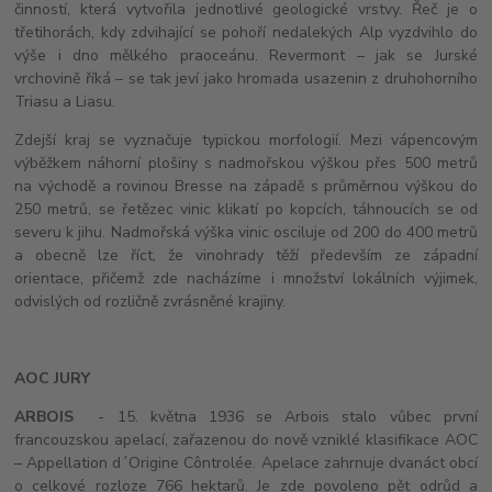
činností, která vytvořila jednotlivé geologické vrstvy. Řeč je o
třetihorách, kdy zdvihající se pohoří nedalekých Alp vyzdvihlo do
výše i dno mělkého praoceánu. Revermont – jak se Jurské
vrchovině říká – se tak jeví jako hromada usazenin z druhohorního
Triasu a Liasu.
Zdejší kraj se vyznačuje typickou morfologií. Mezi vápencovým
výběžkem náhorní plošiny s nadmořskou výškou přes 500 metrů
na východě a rovinou Bresse na západě s průměrnou výškou do
250 metrů, se řetězec vinic klikatí po kopcích, táhnoucích se od
severu k jihu. Nadmořská výška vinic osciluje od 200 do 400 metrů
a obecně lze říct, že vinohrady těží především ze západní
orientace, přičemž zde nacházíme i množství lokálních výjimek,
odvislých od rozličně zvrásněné krajiny.
AOC JURY
ARBOIS
- 15. května 1936 se Arbois stalo vůbec první
francouzskou apelací, zařazenou do nově vzniklé klasifikace AOC
– Appellation d´Origine Côntrolée. Apelace zahrnuje dvanáct obcí
o celkové rozloze 766 hektarů. Je zde povoleno pět odrůd a