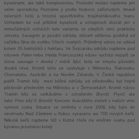
kyselinami, ale také komplexicitou. Poslední mutaci najdeme jen
velmi sporadicky. Poznáme ji podle hluboce zaříznutých, tmavě
zelených listů a hroznů specifického trojúhelníkového tvaru.
Vzhledem ke své přílišné kyselosti a schopnosti dozrát jen v
mimořádných ročnících tato varianta ze zdejších vinic prakticky
zmizela. Savagnin je pozdní odrůda, sklizeň většinou probíhá od
začátku října do svátku Všech svatých. Průměrný výnos se udává
kolem 35 hektolitrů z hektaru. Ve Švýcarsku odrůdu najdeme pod
názvem
Païen
nebo
Heida
. Francouzský název vychází nejspíš ze
slova
sauvage
= divoký / volně žijící, tedy ve smyslu původní,
divoká réva. Kromě toho se vyskytuje v Německu, Rakousku,
Chorvatsku, Austrálii a na Novém Zélandu. V České republice
patřil Tramín bílý mezi běžné odrůdy, od středověku byl hojně
pěstován především na Mělnicku a v Žernosekách. Kromě názvu
Tramín bílý se setkáváme s označením
Brynšt
,
Prynč
, ale
také
Princ bílý
či
Broništ
. Koncem dvacátého století z našich vinic
vymizel zcela. Situace se změnila v roce 2006, kdy bylo do
vinohradu Nad Zámkem u Kuksu vysazeno asi 700 nových keřů.
Několik keřů najdeme též v Kutné Hoře na viničním svahu pod
bývalou jezuitskou kolejí.