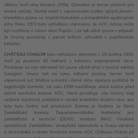
většinu tvoří vína červená (70%). Důvodem je terroir příznivé pro
modré odrůdy; členitý reliéf s vápencovými sutěmi oplývá jílovito-
křemičitou půdou se značně hlubokými a kompaktními opalizujícími
slíny. Roku 1970 bylo vyhláškou stanoveno, že AOC Arbois může
být rozšířeno o název obce Pupillin. Lze tak učinit pouze v případě,
že hrozny pocházejí z parcel ležících výhradně v pupillinském
katastru.
CHÂTEAU-CHALON
bylo vyhlášeno dekretem z 29. května 1936,
tvoří jej pouhých 60 hektarů v katastru stejnojmenné obce.
Produkuje se zde výhradně Vin jaune (žluté víno) z hroznů odrůdy
Savagnin. Vinice leží na lomu náhorní plošiny, terroir tvoří
vápencová suť, břidlice a modré i černé slíny. Apelace podléhá té
nejpřísnější kontrole; od roku 1958 navštěvuje vinice krátce před
sklizní kontrolní komise AOC, která prověřuje, zda hrozny mají
veškeré vlastnosti potřebné k výrobě kvalitního žlutého vína, aby
toto bylo hodno své proslulosti. Komise je složena ze členů
Zemědělské komory, Departementálního ředitelství pro
zemědělství a lesnictví (DDAF), Institutu INAO, Vinařské
společnosti, Zemědělsko -analytické laboratoře a Svazu výrobců
a obchodníků s vínem. Kontrolní komise AOC Château-Chalon při