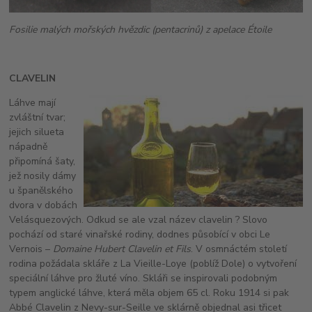
Fosilie malých mořských hvězdic (pentacrinů) z apelace Étoile
CLAVELIN
Láhve mají
zvláštní tvar;
jejich silueta
nápadně
připomíná šaty,
jež nosily dámy
u španělského
dvora v dobách
Velásquezových. Odkud se ale vzal název clavelin ? Slovo
pochází od staré vinařské rodiny, dodnes působící v obci Le
Vernois –
Domaine Hubert Clavelin et Fils
. V osmnáctém století
rodina požádala skláře z La Vieille-Loye (poblíž Dole) o vytvoření
speciální láhve pro žluté víno. Skláři se inspirovali podobným
typem anglické láhve, která měla objem 65 cl. Roku 1914 si pak
Abbé Clavelin z Nevy-sur-Seille ve sklárně objednal asi třicet