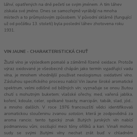
láhví, opatřených na dně pečetí se svým jménem. A tím láhev
získala své jméno. Dnes se samozřejmě vyrábějí na mnoha
místech a to průmyslovým způsobem. V původní sklárně (fungující
už od počátku 13. století) byla poslední láhev zhotovena roku
1931.
VIN JAUNE - CHARAKTERISTICKÁ CHUŤ
Žluté víno je výsledkem pomalé a záměrně řízené oxidace. Protože
výraz oxidované je všeobecně chápán jako termín vyjadřující vadu
vína, je mnohem vhodnější používat neologismus oxidativní víno.
Zásluhou specifického procesu nabízí Vin Jaune široké aromatické
spektrum, velmi odlišné od běžných vín; vyznačuje se onou žlutou
chutí s mohutným buketem; vlašské ořechy, med, vařená jablka,
koření, kdoule, celer, opékané toasty, marcipán, tabák, slad, jód...
a mnoho dalších. V roce 1976 francouzští vědci identifikovali
aromatickou sloučeninu zvanou
sotolon
, která je zodpovědná za
aroma rancio; tento typický znak žlutých jurských vín nabízí
podmanivou vůni, oscilující mezi tóny oříšků a kari. Vinaři mohou
sudy se svými žlutými víny nechat zrát buď v chladném