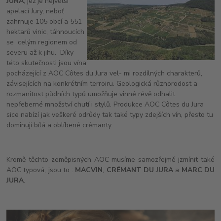
JURA
, jež je největší
apelací Jury, neboť
zahrnuje 105 obcí a 551
hektarů vinic, táhnoucích
se celým regionem od
severu až k jihu. Díky
této skutečnosti jsou vína
pocházející z AOC Côtes du Jura vel- mi rozdílných charakterů,
závisejících na konkrétním terroiru. Geologická různorodost a
rozmanitost půdních typů umožňuje vinné révě odhalit
nepřeberné množství chutí i stylů. Produkce AOC Côtes du Jura
sice nabízí jak veškeré odrůdy tak také typy zdejších vín, přesto tu
dominují bílá a oblíbené crémanty.
Kromě těchto zeměpisných AOC musíme samozřejmě jzmínit také
AOC typová, jsou to :
MACVIN
,
CRÉMANT DU JURA
a
MARC DU
JURA
.