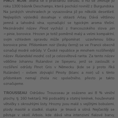
PINOT NOIR
: Jedná se o prastarou odrůdu, o níž se zmiňuje již
roku 1300 básník Deschamps, která pochází rovněž z Burgundska.
Na jurských vinohradech je vysazována již po několik desetiletí.
Nejlepších výsledků dosahuje v oblasti Arlay. Dává většinou
jemná a lahodná vína, vyznačující se typickým aroma třešní.
Mezinárodní název
Pinot
vychází z francouzského slova
pin
=
pinie, borovice. Hrozen je totiž poměrně malý a velmi kompaktní,
svým vzhledem opravdu může připomínat uzavřenou šišku
borovice pinie. Přídomkem
noir
(česky černý) se ve Francii obecně
označují modré odrůdy. V České republice je mnohem rozšířenější
název
Rulandské modré
, což je celosvětová rarita. Za tento název
vděčíme Johannu Rulandovi ze Speyeru, jenž se zasloužil o
rozšíření odrůdy Pinot Gris v Německu (kde se ji proto říká
Ruländer) - ovšem zbývající Pinoty (blanc a noir) už s tímto
přídomkem nemají zhola nic společného, přesto je takto
označujeme.
TROUSSEAU
: Odrůdou Trousseau je osázeno asi 8 % viniční
plochy, tj. 160 hektarů. Má podsaditý a statný kmínek, houževnaté
větvičky s okrouhlými listy. Hrozny jsou malé s vejčitými bobulemi,
plody masité a sladké, slupka je tmavá a silná. Nejčastěji se
pěstuje v okolí Arbois, kde dává vína intenzivní fialové barvy,