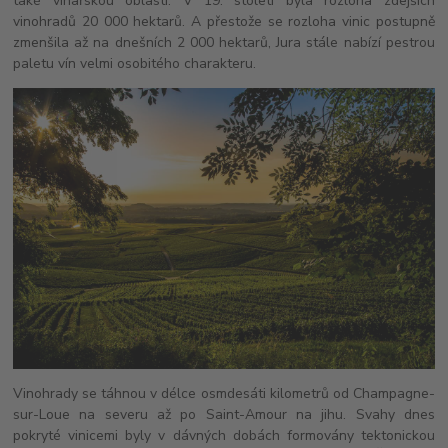
také vinařskou oblastí. V 19. století byla rozloha zdejších
vinohradů 20 000 hektarů. A přestože se rozloha vinic postupně
zmenšila až na dnešních 2 000 hektarů, Jura stále nabízí pestrou
paletu vín velmi osobitého charakteru.
Vinohrady se táhnou v délce osmdesáti kilometrů od Champagne-
sur-Loue na severu až po Saint-Amour na jihu. Svahy dnes
pokryté vinicemi byly v dávných dobách formovány tektonickou