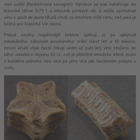
non ouillé
(Nedolévaný savagnin). Výrobce jej pak nalahvuje do
klasické láhve 0,75 l a milovník jurských vín si může vychutnat
víno s
goût de jaune
(žlutá chuť) za mnohem nižší cenu, než jaká je
běžná pro klasická Vin Jaune.
Pokud vzorky nejpřísnější kritéria splňují, je po uplynutí
minimálního zákonem povoleného zrání (šest let a tři měsíce,
mnozí vinaři však často čekají sedm až osm let) víno stočeno do
láhví
clavelin
o objemu 62 cl., což je přibližně množství, které zbylo
z každého jednoho litru vína po jeho více jak šestiletém pobytu v
sudu.