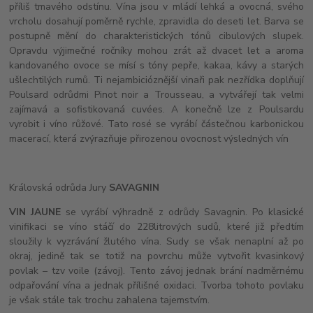
příliš tmavého odstínu. Vína jsou v mládí lehká a ovocná, svého
vrcholu dosahují poměrně rychle, zpravidla do deseti let. Barva se
postupně mění do charakteristických tónů cibulových slupek.
Opravdu výjimečné ročníky mohou zrát až dvacet let a aroma
kandovaného ovoce se mísí s tóny pepře, kakaa, kávy a starých
ušlechtilých rumů. Ti nejambicióznější vinaři pak nezřídka doplňují
Poulsard odrůdmi Pinot noir a Trousseau, a vytvářejí tak velmi
zajímavá a sofistikovaná cuvées. A konečně lze z Poulsardu
vyrobit i víno růžové. Tato rosé se vyrábí částečnou karbonickou
macerací, která zvýrazňuje přirozenou ovocnost výsledných vín
Královská odrůda Jury
SAVAGNIN
VIN JAUNE
se vyrábí výhradně z odrůdy Savagnin. Po klasické
vinifikaci se víno stáčí do 228litrových sudů, které již předtím
sloužily k vyzrávání žlutého vína. Sudy se však nenaplní až po
okraj, jedině tak se totiž na povrchu může vytvořit kvasinkový
povlak – tzv voile (závoj). Tento závoj jednak brání nadměrnému
odpařování vína a jednak přílišné oxidaci. Tvorba tohoto povlaku
je však stále tak trochu zahalena tajemstvím.