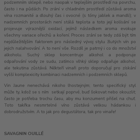
podzemním sklepě, nebo naopak v teplejším prostředí na povrchu,
často i na půdách. Po zrání v chladném prostředí zůstává aroma
vína rozmanité a dlouhý čas i ovocné (s tóny jablek a mandlí); v
nadzemních prostorách není stálá teplota a toto její kolísání se
projevuje výraznější oxidací, jejímž následkem aroma evokuje
všechny variace ořechů a koření. Proces zrání se tedy zdá být tím
nejdůležitějším faktorem pro následný vývoj stylu žlutých vín po
jejich nalahvování. A to není vše. Rozdíl je patrný i co do množství
alkoholu. Suchý sklep koncentruje alkohol a podporuje
odpařování vody ze sudu, zatímco vlhký sklep odpařuje alkohol,
ale tekutina zůstává. Někteří vinaři proto doporučují pro získání
vyšší komplexicity kombinaci nadzemních i podzemních sklepů.
Vin Jaune nenechává nikoho lhostejným; tento specifický styl
může ty, kdož se s ním setkají poprvé, buď šokovat nebo okouzlit;
často je potřeba trochu času, aby mu konzument přišel na chuť.
Toto takřka nesmrtelné víno zůstává velkou hádankou i
dobrodružstvím. A to jak pro degustátora, tak pro vinaře!
SAVAGNIN OUILLÉ