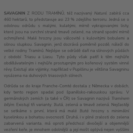
SAVAGNIN
Z RODU TRAMÍNŮ, též nazývaný
Naturé
, zabírá cca
460 hektarů, to představuje asi 23 % zdejšího terroiru. Jedná se o
odolnou odrůdu s malými, kulatými, mírně vykrajovanými listy,
které jsou na svrchní straně tmavě zelené, na straně spodní mírně
ochmýřené. Malé hrozny jsou válcovité s kulovitými bobulemi a
silnou slupkou. Savagnin, jenž dozrává poměrně pozdě, náleží do
velké rodiny Tramínů. Nejlépe se odrůdě daří na slínových půdách
z období Triasu a Liasu. Tyto půdy však patří k těm nejhůře
obdělávatelným i nejhůře prostupným pro kořenový systém vinné
révy. Existují ale výjimky; například v Pupillinu je většina Savagninu
vysázena na duhových triasových slínech.
Odrůda se do kraje Franche-Comté dostala z Německa v dobách,
kdy tento region spadal pod španělsko-rakouskou správu. V
germánských zemích (a také v ČR) se Savagnin nazývá
Tramínem
bílým
. Existují tři varianty: žlutá, zelená a tmavě zelená. Nejčastěji
se setkáme s první, která má malé žluté hrozny s minimální
kyselinkou a bohatou ovocností. Druhá, i v plné zralosti do zelena
zabarvená varianta, má oproti předchozí divočejší a objemnější
vezření keře, je mnohem odolnější a její mošt oplývá nejen vyššími