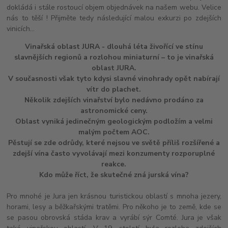
dokládá i stále rostoucí objem objednávek na našem webu. Velice
nás to těší ! Přijměte tedy následující malou exkurzi po zdejších
vinicích...
Vinařská oblast JURA - dlouhá léta živořící ve stínu
slavnějších regionů a rozlohou miniaturní – to je vinařská
oblast JURA.
V současnosti však tyto kdysi slavné vinohrady opět nabírají
vítr do plachet.
Několik zdejších vinařství bylo nedávno prodáno za
astronomické ceny.
Oblast vyniká jedinečným geologickým podložím a velmi
malým počtem AOC.
Pěstují se zde odrůdy, které nejsou ve světě příliš rozšířené a
zdejší vína často vyvolávají mezi konzumenty rozporuplné
reakce.
Kdo může říct, že skutečné zná jurská vína?
Pro mnohé je Jura jen krásnou turistickou oblastí s mnoha jezery,
horami, lesy a běžkařskými tratěmi. Pro někoho je to země, kde se
se pasou obrovská stáda krav a vyrábí sýr Comté. Jura je však