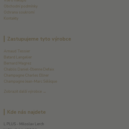
Vše o nákupu
Obchodní podmínky
Ochrana soukromí
Kontakty
Zastupujeme tyto výrobce
Arnaud Tessier
Batard Langelier
Bernard Magrez
Chablis Daniel-Etienne Defaix
Champagne Charles Ellner
Champagne Jean-Marc Sélèque
Zobrazit další výrobce →
Kde nás najdete
L PLUS - Miloslav Lerch