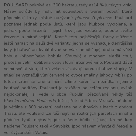
POULSARD
pokrývá asi 300 hektarů, tedy as14 % jurských vinic.
Název odrůdy by mohl mít souvislost s tvarem bobulí, které
připomínají trnky, místně nazývané
plousse
či
pleusse
. Poulsard
poznáme jednak podle listů, které jsou hluboce vykrojené, a
jednak podle hroznů - jejich trsy jsou vzdušné, bobule světle
červené a mírně vejčité. Kromě této nejběžnější formy můžeme
ještě narazit na další dvě varianty; jedna se vyznačuje členitějšími
listy (chuťově ani kvalitativně se však neodlišuje), druhá má větší
bobule (připomínající bobule
Chrupky
) a mnohem sladší chuť,
pročež je velmi oblíbená coby stolní hroznové víno. Poulsard dává
velmi světlá vína, která věkem získávají barvu cibulové slupky. V
mládí se vyznačují vůní červeného ovoce (maliny, jahody, rybíz), po
letech zrání se aroma mění, cítíme koření a nezřídka i jemné
kouřové podtóny. Poulsard je rozšířen po celém regionu, avšak
nejdokonaleji si vede u obce Pupillin, přezdívané někdy též
h
lavním městem Poulsardu
, ležící jižně od Arbois. V současné době
je většina z 300 hektarů osázena na duhových slínech z období
Triasu, ale Poulsard lze též najít na rozličných parcelách mnoha
půdních typů, nejčastěji jde o šedé břidlice (Lias). Kromě Jury
najdeme Poulsard také v Savojsku (pod názvem
Mescle
či
Mecle
) a
ve švýcarském Valais.