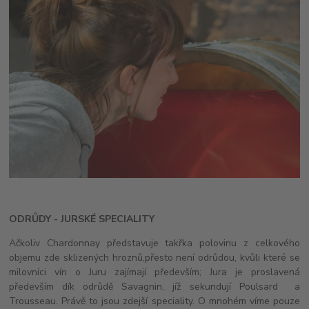
ODRŮDY - JURSKÉ SPECIALITY
Ačkoliv Chardonnay představuje takřka polovinu z celkového
objemu zde sklizených hroznů,přesto není odrůdou, kvůli které se
milovníci vín o Juru zajímají především; Jura je proslavená
především dík odrůdě Savagnin, jíž sekundují Poulsard a
Trousseau. Právě to jsou zdejší speciality. O mnohém víme pouze