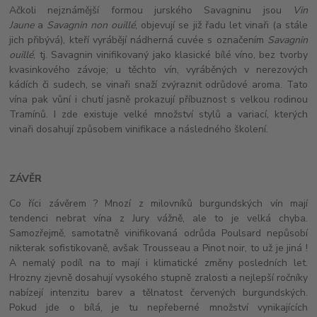
Ačkoli nejznámější formou jurského Savagninu jsou
Vin
Jaune
a
Savagnin non ouillé
, objevují se již řadu let vinaři (a stále
jich přibývá), kteří vyrábějí nádherná cuvée s označením
Savagnin
ouillé
, tj. Savagnin vinifikovaný jako klasické bílé víno, bez tvorby
kvasinkového závoje; u těchto vín, vyráběných v nerezových
kádích či sudech, se vinaři snaží zvýraznit odrůdové aroma. Tato
vína pak vůní i chutí jasně prokazují příbuznost s velkou rodinou
Tramínů. I zde existuje velké množství stylů a variací, kterých
vinaři dosahují způsobem vinifikace a následného školení.
ZÁVĚR
Co říci závěrem ? Mnozí z milovníků burgundských vín mají
tendenci nebrat vína z Jury vážně, ale to je velká chyba.
Samozřejmě, samotatně vinifikovaná odrůda Poulsard nepůsobí
nikterak sofistikovaně, avšak Trousseau a Pinot noir, to už je jiná !
A nemalý podíl na to mají i klimatické změny posledních let.
Hrozny zjevně dosahují vysokého stupně zralosti a nejlepší ročníky
nabízejí intenzitu barev a tělnatost červených burgundských.
Pokud jde o bílá, je tu nepřeberné množství vynikajících