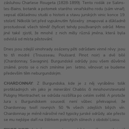
zásluhou Charlese Rougeta (1828-1899). Tento rodák ze Salins-
les-Bains, botanik a potomek starého vinařského rodu (sám vinař),
sepsal důkladnou studii o historii a stavu jurských vinic konce 19.
století. Několik let před vypuknutím fyloxéry zmapoval a důkladně
prostudoval všech téměř čtyřicet tehdy používaných odrůd. Mimo
jiné také zjistil, že mnohé z nich měly různá jména, která byla
odvislá od místa pěstování.
Dnes jsou zdejší vinohrady osázeny pěti odrůdami vinné révy: jsou
to tři modré (Trousseau, Poulsard, Pinot noir) a dvě bílé
(Chardonnay, Savagnin). Burgundské odrůdy jsou všem důvěrně
známé, proto se o nich zmíníme jen letmo, věnovat se budeme
především těm neburgundským.
CHARDONNAY
: Z Burgundska, kde je z něj vyráběno tolik
protikladných vín jako je minerální Chablis či mnohovrstevnaté
Puligny Montrachet, se odrůda rozšířila po celém světě. A protože
Jura s Burgundskem sousedí, není vůbec překvapivé, že
Chardonnay tvoří rovných 50 % všech zdejších bílých vín.
Chardonnay je méně náročné než typicky jurské odrůdy, ale přesto
se mu nejlépe daří na štěrkem pokrytých slínech z období Liasu.