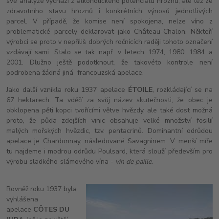
své analýze vychází z alkoholického potenciálu hroznů, ale též ze
zdravotního stavu hroznů i konkrétních výnosů jednotlivých
parcel. V případě, že komise není spokojena, nelze víno z
problematické parcely deklarovat jako Château-Chalon. Někteří
výrobci se proto v nepříliš dobrých ročnících raději tohoto označení
vzdávají sami. Stalo se tak např. v letech 1974, 1980, 1984 a
2001. Dlužno ještě podotknout, že takovéto kontrole není
podrobena žádná jiná francouzská apelace.
Jako další vznikla roku 1937 apelace
ÉTOILE
, rozkládající se na
67 hektarech. Ta vděčí za svůj název skutečnosti, že obec je
obklopena pěti kopci tvořícími větve hvězdy, ale také dost možná
proto, že půda zdejších vinic obsahuje velké množství fosilií
malých mořských hvězdic, tzv. pentacrinů. Dominantní odrůdou
apelace je Chardonnay, následované Savagninem. V menší míře
tu najdeme i modrou odrůdu Poulsard, která slouží především pro
výrobu sladkého slámového vína -
vin de paille
.
Rovněž roku 1937 byla
vyhlášena
apelace
CÔTES DU