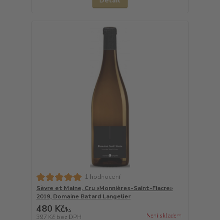
Detail
1 hodnocení
Sèvre et Maine, Cru «Monnières-Saint-Fiacre»
2019, Domaine Batard Langelier
480 Kč
/
ks
Není skladem
397 Kč
bez DPH