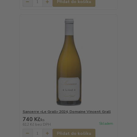
Přidat do košíku
Sancerre «Le Grall» 2024, Domaine Vincent Grall
740 Kč
/
ks
Skladem
612 Kč
bez DPH
Přidat do košíku