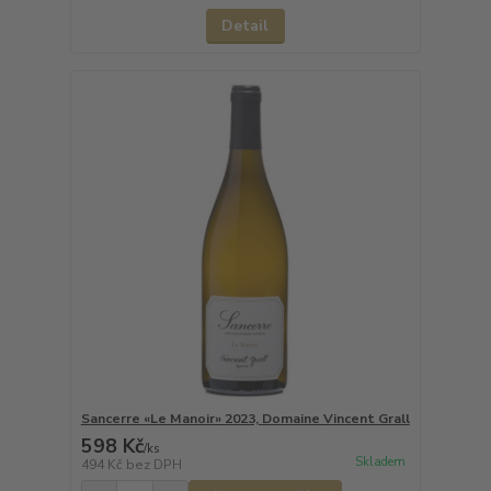
Detail
Sancerre «Le Manoir» 2023, Domaine Vincent Grall
598 Kč
/
ks
Skladem
494 Kč
bez DPH