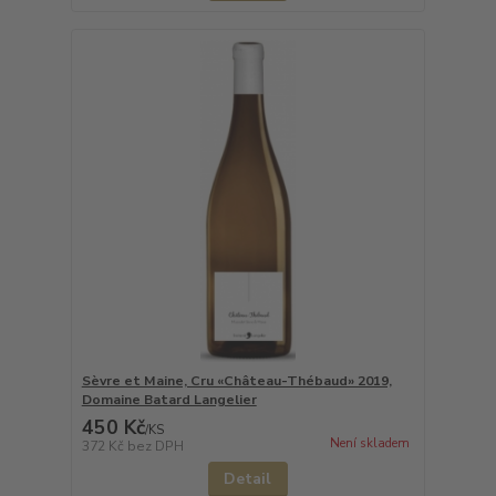
Sèvre et Maine, Cru «Château-Thébaud» 2019,
Domaine Batard Langelier
450 Kč
/
KS
Není skladem
372 Kč
bez DPH
Detail