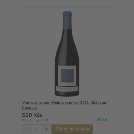
Ventoux rouge «Quintessence» 2022, Château
Pesquié
550 Kč
/
ks
Skladem
455 Kč
bez DPH
Přidat do košíku