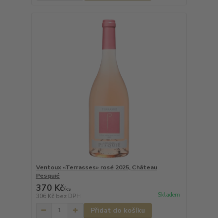
Ventoux «Terrasses» rosé 2025, Château
Pesquié
370 Kč
/
ks
Skladem
306 Kč
bez DPH
Přidat do košíku