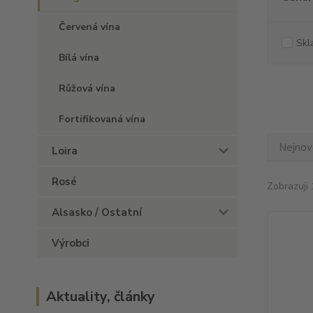
Červená vína
Skl
Bílá vína
Růžová vína
Fortifikovaná vína
Nejnově
Loira
Rosé
Zobrazuji 
Alsasko / Ostatní
Výrobci
Aktuality, články