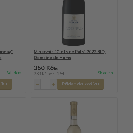
onnay"
Minervois "Clots de Pals" 2022 BIO,
s
Domaine de Homs
350 Kč
/
ks
Skladem
Skladem
289 Kč
bez DPH
šíku
Přidat do košíku