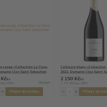
re rouge «Collection Le Clos»
Collioure blanc «Collectio
omaine Clos Saint Sebastien
2022, Domaine Clos Saint S
 Kč
2 150 Kč
/
ks
/
ks
Skladem
č
bez DPH
1 777 Kč
bez DPH
Přidat do košíku
Přidat do ko