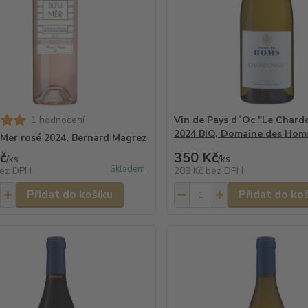
1 hodnocení
Vin de Pays d´Oc "Le Chard
2024 BIO, Domaine des Hom
 Mer rosé 2024, Bernard Magrez
č
350 Kč
/
ks
/
ks
Skladem
ez DPH
289 Kč
bez DPH
Přidat do košíku
Přidat do ko