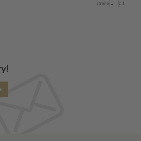
strana
z 1
y!