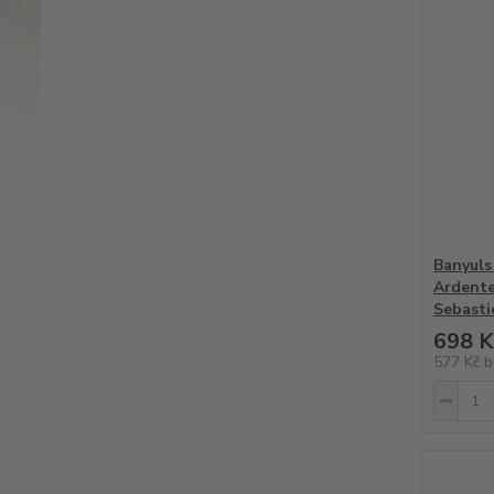
Banyuls
Ardente
Sebasti
698 K
577 Kč
b