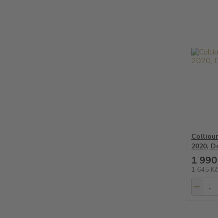
Colliou
2020, D
1 990
1 645 K