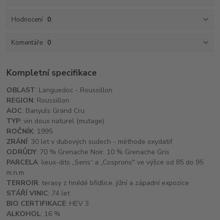
Hodnocení
0
Komentáře
0
Kompletní specifikace
OBLAST
: Languedoc - Roussillon
REGION
: Roussillon
AOC
: Banyuls Grand Cru
TYP
: vin doux naturel (mutage)
ROČNÍK
: 1995
ZRÁNÍ
: 30 let v dubových sudech - méthode oxydatif
ODRŮDY
: 70 % Grenache Noir, 10 % Grenache Gris
PARCELA
: lieux-dits „Seris“ a „Cosprons" ve výšce od 85 do 95
m.n.m.
TERROIR
: terasy z hnědé břidlice. jižní a západní expozice
STÁŘÍ VINIC
: 74 let
BIO CERTIFIKACE
: HEV 3
ALKOHOL
: 16 %