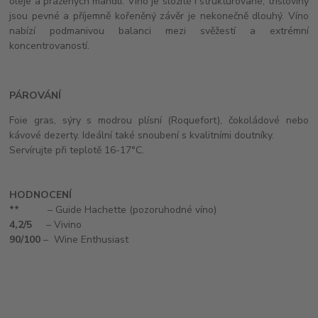
oleje a pražených mandlí. Víno je složité i strukturované, třísloviny
jsou pevné a příjemně kořeněný závěr je nekonečně dlouhý. Víno
nabízí podmanivou balanci mezi svěžestí a extrémní
koncentrovaností.
PÁROVÁNÍ
Foie gras, sýry s modrou plísní (Roquefort), čokoládové nebo
kávové dezerty. Ideální také snoubení s kvalitními doutníky.
Servírujte při teplotě 16-17°C.
HODNOCENÍ
**
– Guide Hachette (pozoruhodné víno)
4,2/5
– Vivino
90/100
– Wine Enthusiast