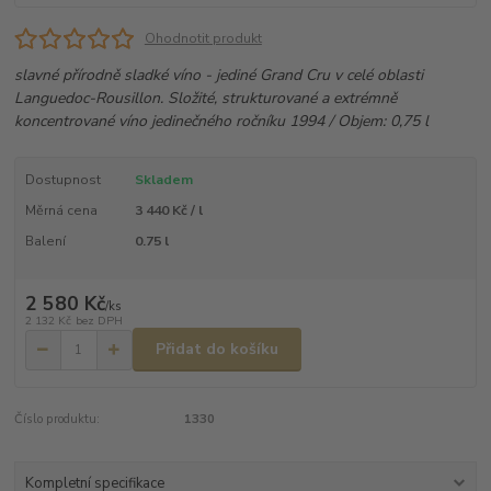
Ohodnotit produkt
slavné přírodně sladké víno - jediné Grand Cru v celé oblasti
Languedoc-Rousillon. Složité, strukturované a extrémně
koncentrované víno jedinečného ročníku 1994 / Objem: 0,75 l
Dostupnost
Skladem
Měrná cena
3 440 Kč / l
Balení
0.75 l
2 580 Kč
/
ks
2 132 Kč
bez DPH
Přidat do košíku
Číslo produktu:
1330
Kompletní specifikace