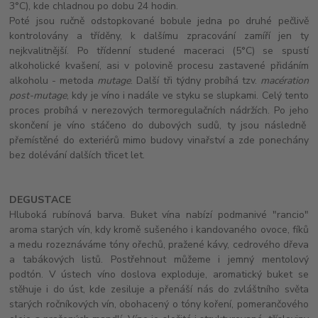
3°C), kde chladnou po dobu 24 hodin.
Poté jsou ručně odstopkované bobule jedna po druhé pečlivě
kontrolovány a tříděny, k dalšímu zpracování zamíří jen ty
nejkvalitnější. Po třídenní studené maceraci (5°C) se spustí
alkoholické kvašení, asi v polovině procesu zastavené přidáním
alkoholu - metoda
mutage
. Další tři týdny probíhá tzv.
macération
post-mutage
, kdy je víno i nadále ve styku se slupkami. Celý tento
proces probíhá v nerezových termoregulačních nádržích. Po jeho
skončení je víno stáčeno do dubových sudů, ty jsou následně
přemístěné do exteriérů mimo budovy vinařství a zde ponechány
bez dolévání dalších třicet let.
DEGUSTACE
Hluboká rubínová barva. Buket vína nabízí podmanivé "rancio"
aroma starých vín, kdy kromě sušeného i kandovaného ovoce, fíků
a medu rozeznáváme tóny ořechů, pražené kávy, cedrového dřeva
a tabákových listů. Postřehnout můžeme i jemný mentolový
podtón. V ústech víno doslova exploduje, aromatický buket se
stěhuje i do úst, kde zesiluje a přenáší nás do zvláštního světa
starých ročníkových vín, obohacený o tóny koření, pomerančového