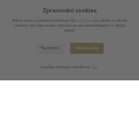
Champagne Jean-Marc Sélèque
Zpracování cookies
Zobrazit další výrobce →
Náš e-shop a partneři potřebují Váš
souhlas
s použitím souborů
cookies, aby Vám mohli zobrazovat informace týkající se Vašich
zájmů.
Kde nás najdete
Souhlasím
Nastavení
L PLUS - Miloslav Lerch
V Cibulkách 403/11
150 00 Praha 5
Souhlas můžete odmítnout
zde
.
Kontakty