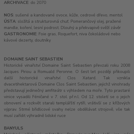
ARCHIVACE
: do 2070
NOS
: sušené a kandované ovoce, kůže, cedrové dřevo, mentol
ÚSTA
: složítá a strukturovná chuť. Pomerančový olej, pražené
mandle, koření, lesní podrost. Dlouhý a překvapivě svěží závěr
GASTRONOMIE
: Foie gras, Roquefort, niva čokoládové nebo
kávové dezerty, doutníky
DOMAINE SAINT SEBASTIEN
Historické vinařství Domaine Saint Sebastien převzali roku 2008
Jacques Piriou a Romuald Peronne. O šest let později přikoupili
další historické vinařství Clos Xatard. Tak vznikla
dvacetihektarová Domaine Clos Saint Sebastien, jejichž vinohrady
představují jedinečný amfiteátr s výhledem na moře. Tyto prastaré
vinice vysadili Féničané v 7. stol. př.n.l. Od 12. století se o jejich
obnovení a rozkvět starali templářští rytíři, vrátivší se z křížových
výprav. Strmé břidlicové svahy nelze obdělávat strojově, vše tak
musí zařídit výhradně lidské ruce
BANYULS