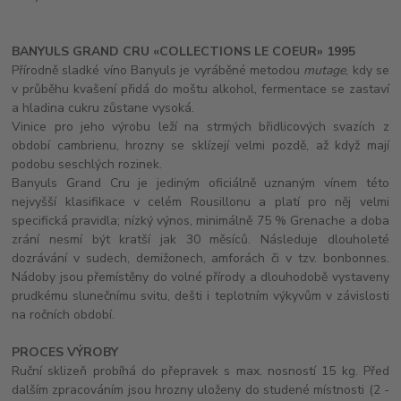
BANYULS GRAND CRU «COLLECTIONS LE COEUR» 1995
Přírodně sladké víno Banyuls je vyráběné metodou
mutage
, kdy se
v průběhu kvašení přidá do moštu alkohol, fermentace se zastaví
a hladina cukru zůstane vysoká.
Vinice pro jeho výrobu leží na strmých břidlicových svazích z
období cambrienu, hrozny se sklízejí velmi pozdě, až když mají
podobu seschlých rozinek.
Banyuls Grand Cru je jediným oficiálně uznaným vínem této
nejvyšší klasifikace v celém Rousillonu a platí pro něj velmi
specifická pravidla; nízký výnos, minimálně 75 % Grenache a doba
zrání nesmí být kratší jak 30 měsíců. Následuje dlouholeté
dozrávání v sudech, demižonech, amforách či v tzv. bonbonnes.
Nádoby jsou přemístěny do volné přírody a dlouhodobě vystaveny
prudkému slunečnímu svitu, dešti i teplotním výkyvům v závislosti
na ročních období.
PROCES VÝROBY
Ruční sklizeň probíhá do přepravek s max. nosností 15 kg. Před
dalším zpracováním jsou hrozny uloženy do studené místnosti (2 -