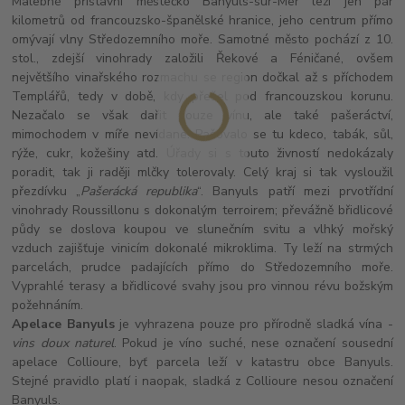
Malebné přístavní městečko Banyuls-sur-Mer leží jen pár
kilometrů od francouzsko-španělské hranice, jeho centrum přímo
omývají vlny Středozemního moře. Samotné město pochází z 10.
stol., zdejší vinohrady založili Řekové a Féničané, ovšem
největšího vinařského rozmachu se region dočkal až s příchodem
Templářů, tedy v době, kdy přešel pod francouzskou korunu.
Nezačalo se však dařit pouze vínu, ale také pašeráctví,
mimochodem v míře nevídané. Pašovalo se tu kdeco, tabák, sůl,
rýže, cukr, kožešiny atd. Úřady si s touto živností nedokázaly
poradit, tak ji raději mlčky tolerovaly. Celý kraj si tak vysloužil
přezdívku „
Pašerácká republika
“. Banyuls patří mezi prvotřídní
vinohrady Roussillonu s dokonalým terroirem; převážně břidlicové
půdy se doslova koupou ve slunečním svitu a vlhký mořský
vzduch zajišťuje vinicím dokonalé mikroklima. Ty leží na strmých
parcelách, prudce padajících přímo do Středozemního moře.
Vyprahlé terasy a břidlicové svahy jsou pro vinnou révu božským
požehnáním.
Apelace Banyuls
je vyhrazena pouze pro přírodně sladká vína -
vins doux naturel
. Pokud je víno suché, nese označení sousední
apelace Collioure, byť parcela leží v katastru obce Banyuls.
Stejné pravidlo platí i naopak, sladká z Collioure nesou označení
Banyuls.