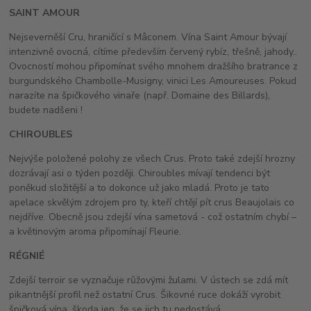
SAINT AMOUR
Nejseverněší Cru, hraničící s Mâconem. Vína Saint Amour bývají
intenzivně ovocná, cítíme především červený rybíz, třešně, jahody..
Ovocností mohou připomínat svého mnohem dražšího bratrance z
burgundského Chambolle-Musigny, vinici Les Amoureuses. Pokud
narazíte na špičkového vinaře (např. Domaine des Billards),
budete nadšeni !
CHIROUBLES
Nejvýše položené polohy ze všech Crus. Proto také zdejší hrozny
dozrávají asi o týden později. Chiroubles mívají tendenci být
poněkud složitější a to dokonce už jako mladá. Proto je tato
apelace skvělým zdrojem pro ty, kteří chtějí pít crus Beaujolais co
nejdříve. Obecně jsou zdejší vína sametová - což ostatním chybí –
a květinovým aroma připomínají Fleurie.
RÉGNIÉ
Zdejší terroir se vyznačuje růžovými žulami. V ústech se zdá mít
pikantnější profil než ostatní Crus. Šikovné ruce dokáží vyrobit
špičková vína, škoda jen, že se jich tu nedostává.