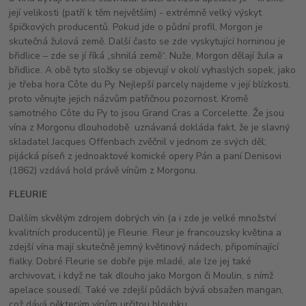
její velikosti (patří k těm největším) - extrémně velký výskyt
špičkových producentů. Pokud jde o půdní profil, Morgon je
skutečná žulová země. Další často se zde vyskytující horninou je
břidlice – zde se jí říká „shnilá země“. Nuže, Morgon dělají žula a
břidlice. A obě tyto složky se objevují v okolí vyhaslých sopek, jako
je třeba hora Côte du Py. Nejlepší parcely najdeme v její blízkosti,
proto věnujte jejich názvům patřičnou pozornost. Kromě
samotného Côte du Py to jsou Grand Cras a Corcelette. Že jsou
vína z Morgonu dlouhodobě uznávaná dokláda fakt, že je slavný
skladatel Jacques Offenbach zvěčnil v jednom ze svých děl;
pijácká píseň z jednoaktové komické opery Pán a paní Denisovi
(1862) vzdává hold právě vínům z Morgonu.
FLEURIE
Dalším skvělým zdrojem dobrých vín (a i zde je velké množství
kvalitních producentů) je Fleurie. Fleur je francouzsky květina a
zdejší vína mají skutečně jemný květinový nádech, připomínající
fialky. Dobré Fleurie se dobře pije mladé, ale lze jej také
archivovat, i když ne tak dlouho jako Morgon či Moulin, s nímž
apelace sousedí. Také ve zdejší půdách bývá obsažen mangan,
což dává některým vínům určitou hloubku.