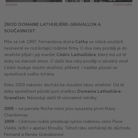
ZROD DOMAINE LATHUILIÈRE-GRAVALLON A
SOUČASNOST
Píše se rok 1997, Fernandova dcera
Cathy
se stává součástí
neúnavně se rozrůstající rodinné firmy. O dva roky později je do
vinařství přijat i její manžel
Cédric Lathuillière
, který má od té
doby na starosti vinice. O další dva roky později si obratný vinař
Cédric buduje vlastní vinařství, přičemž i nadále působí ve
společnosti svého tchána.
Roku 2003 nakonec dochází ke sloučení obou vinařství. Od té
doby společnost působí pod značkou
Domaine Lathuilière-
Gravallon
. Následují další tři významné milníky:
2005
– na parcele Roche noire jsou vysazeny první hlavy
Chardonnay
2009
– Cédricovi rodiče předávají synovi rodinnou vinici Pisse
Vieille, ležící v apelaci Brouilly. Téhož roku odcházejí do důchodu
Fernand a Renée Gravallonovi