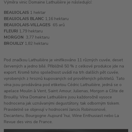
Výměra vinic Domaine Lathuilière je následující:
BEAUJOLAIS
1 hektar
BEAUJOLAIS BLANC
1,16 hektaru
BEAUJOLAIS-VILLAGES
65 arů
FLEURI
1,79 hektaru
MORGON
3,77 hektaru
BROUILLY
1,82 hektaru
Pod značkou Lathuilière je vinifikováno 11 různých cuvée, deset
červených a jedno bílé. Přibližně 50 % z celkové produkce jde na
export. Kromě toho společnost uvádí na trh dalších pět cuvée,
vyrobených z hroznů kupovaných od prověřených pěstitelů. Tato
vína jsou prodávána pod etiketou Cédric Lathuilière, jedná se o
apelace Moulin à Vent, Saint Amour, Julienas, Morgon a Côte de
Brouilly. Vína Domaine Lathuilière jsou každoročně vysoce
hodnocena jak uznávanými degustátory, tak odborným tiskem.
Pravidelně se objevují v hodnocení Jancis Robinsonové,
Decanteru, Bourgogne Aujourd´hui, Wine Enthusiast nebo La
Revue des vins de France.