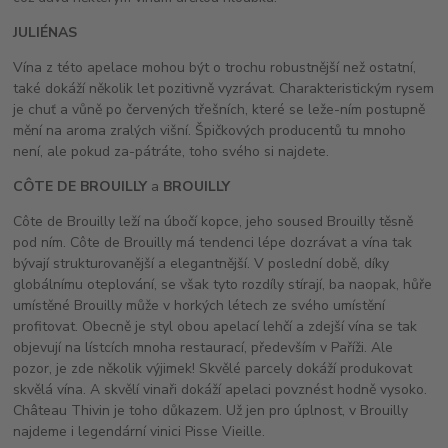
JULIÉNAS
Vína z této apelace mohou být o trochu robustnější než ostatní,
také dokáží několik let pozitivně vyzrávat. Charakteristickým rysem
je chuť a vůně po červených třešních, které se leže-ním postupně
mění na aroma zralých višní. Špičkových producentů tu mnoho
není, ale pokud za-pátráte, toho svého si najdete.
CÔTE DE BROUILLY
a
BROUILLY
Côte de Brouilly leží na úbočí kopce, jeho soused Brouilly těsně
pod ním. Côte de Brouilly má tendenci lépe dozrávat a vína tak
bývají strukturovanější a elegantnější. V poslední době, díky
globálnímu oteplování, se však tyto rozdíly stírají, ba naopak, hůře
umístěné Brouilly může v horkých létech ze svého umístění
profitovat. Obecně je styl obou apelací lehčí a zdejší vína se tak
objevují na lístcích mnoha restaurací, především v Paříži. Ale
pozor, je zde několik výjimek! Skvělé parcely dokáží produkovat
skvělá vína. A skvělí vinaři dokáží apelaci povznést hodně vysoko.
Château Thivin je toho důkazem. Už jen pro úplnost, v Brouilly
najdeme i legendární vinici Pisse Vieille.