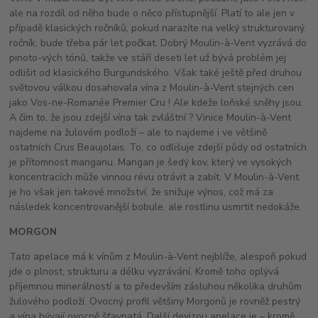
ale na rozdíl od něho bude o něco přístupnější. Platí to ale jen v
případě klasických ročníků, pokud narazíte na velký strukturovaný
ročník, bude třeba pár let počkat. Dobrý Moulin-à-Vent vyzrává do
pinoto-vých tónů, takže ve stáří deseti let už bývá problém jej
odlišit od klasického Burgundského. Však také ještě před druhou
světovou válkou dosahovala vína z Moulin-à-Vent stejných cen
jako Vos-ne-Romanée Premier Cru ! Ale kdeže loňské sněhy jsou.
A čím to, že jsou zdejší vína tak zvláštní ? Vinice Moulin-à-Vent
najdeme na žulovém podloží – ale to najdeme i ve většině
ostatních Crus Beaujolais. To, co odlišuje zdejší půdy od ostatních
je přítomnost manganu. Mangan je šedý kov, který ve vysokých
koncentracích může vinnou révu otrávit a zabít. V Moulin-à-Vent
je ho však jen takové množství, že snižuje výnos, což má za
následek koncentrovanější bobule, ale rostlinu usmrtit nedokáže.
MORGON
Tato apelace má k vínům z Moulin-à-Vent nejblíže, alespoň pokud
jde o plnost, strukturu a délku vyzrávání. Kromě toho oplývá
příjemnou minerálností a to především zásluhou několika druhům
žulového podloží. Ovocný profil většiny Morgonů je rovněž pestrý
a vína bývají ovocně šťavnatá. Další devizou apelace je – kromě