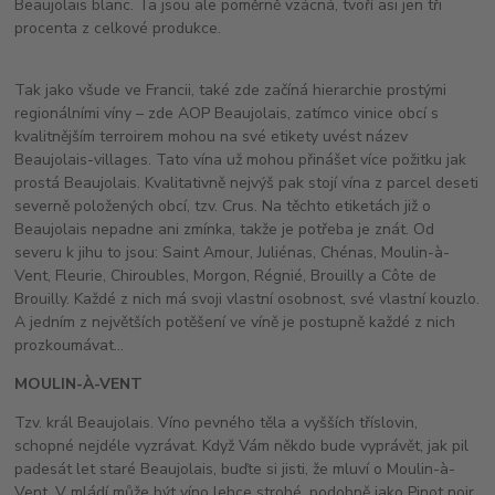
Beaujolais blanc. Ta jsou ale poměrně vzácná, tvoří asi jen tři
procenta z celkové produkce.
Tak jako všude ve Francii, také zde začíná hierarchie prostými
regionálními víny – zde AOP Beaujolais, zatímco vinice obcí s
kvalitnějším terroirem mohou na své etikety uvést název
Beaujolais-villages. Tato vína už mohou přinášet více požitku jak
prostá Beaujolais. Kvalitativně nejvýš pak stojí vína z parcel deseti
severně položených obcí, tzv. Crus. Na těchto etiketách již o
Beaujolais nepadne ani zmínka, takže je potřeba je znát. Od
severu k jihu to jsou: Saint Amour, Juliénas, Chénas, Moulin-à-
Vent, Fleurie, Chiroubles, Morgon, Régnié, Brouilly a Côte de
Brouilly. Každé z nich má svoji vlastní osobnost, své vlastní kouzlo.
A jedním z největších potěšení ve víně je postupně každé z nich
prozkoumávat…
MOULIN-À-VENT
Tzv. král Beaujolais. Víno pevného těla a vyšších tříslovin,
schopné nejdéle vyzrávat. Když Vám někdo bude vyprávět, jak pil
padesát let staré Beaujolais, buďte si jisti, že mluví o Moulin-à-
Vent. V mládí může být víno lehce strohé, podobně jako Pinot noir,