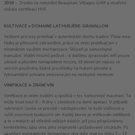
2018
– Zrodilo se naturální Beaujolais Villages GAM a vinařství
získalo certifikaci HVE
KULTIVACE v DOMAINE LATHUILIÈRE-GRAVALLON
Veškeré procesy probíhají v autentickém duchu tradice. Půda mezi
řádky je přirozeně zatravněná, práce ve vinici probíhají jen s
minimálním využitím mechanizace. Sklizeň je samozřejmě
manuální, třídění hroznů pečlivé – k dalšímu zpracování míří pouze
zdravé a plísněmi nenapadené hrozny. Již deset let nejsou ve
vinicích používány žádné prostředky na hubení plevele a
fytosanitární ochrana omezena jen na nezbytné minimum.
VINIFIKACE A ZRÁNÍ VÍN
Vinifikace je velmi tradiční a spočívá v tzv. karbonické maceraci. Ta
může trvat mezi 6 – 8 dny v závislosti na dané apelaci. V případě
vybraných cuvée se provádí i odstopkování, to kvůli vláčnosti a
vyšší ovocnosti budoucích vín. Každý terroir je vnifikován odděleně
a to v malých až středně velkých kádích, jež jsou přizpůsobeny
konkrétnímu typu vína, jeho originalitě i požadované struktuře. Po
ukončení malolaktické fermentace vína dále zrají po dobu 3 – 12