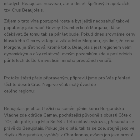
mladých Beaujolais nouveau, ale o deseti špičkových apelacích,
tzv. Crus Beaujolais.
Zájem o tato vína postupně roste a byť ještě nedosahují takové
popularity jako např. Gevrey-Chambertin či Margaux, dá se
očekávat, že tomu tak za pár let bude. Pokud dnes srovnáme ceny
klasického Gevrey village a základního Morgonu, zjistíme, že cena
Morgonu je třetinová. Kromě toho, Beaujolais jest regionem velmi
dynamickým a díky relativně levným pozemkům zde v posledních
pár letech došlo k investicím mnoha prestižních vinařů.
Protože štěstí přeje připraveným, připravili jsme pro Vás přehled
těchto deseti Crus. Nejprve však malý úvod do
celého regionu:
Beaujolais je oblast ležící na samém jižním konci Burgundska.
Vládne zde odrůda Gamay, pocházející původně z oblasti Côte d
´Or, ale poté, co ji Filip Smělý z této oblasti vykázal, přesunula se
právě do Beaujolais. Pokud jde o bílá, tak ta se zde, stejně jako ve
zbytku Burgundska, vyrábějí z Chardonnay, ovšem jen jako prostá