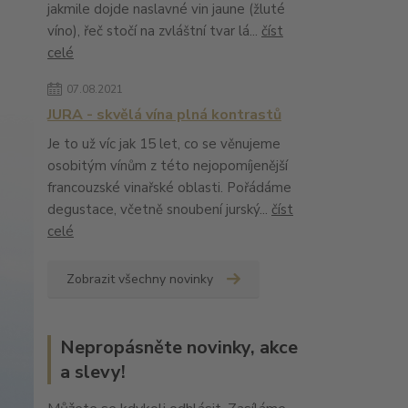
jakmile dojde naslavné vin jaune (žluté
víno), řeč stočí na zvláštní tvar lá...
číst
celé
07.08.2021
JURA - skvělá vína plná kontrastů
Je to už víc jak 15 let, co se věnujeme
osobitým vínům z této nejopomíjenější
francouzské vinařské oblasti. Pořádáme
degustace, včetně snoubení jurský...
číst
celé
Zobrazit všechny novinky
Nepropásněte novinky, akce
a slevy!