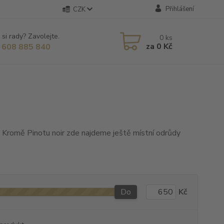
Přihlášení
CZK
 si rady? Zavolejte.
0
ks
za
0 Kč
 608 885 840
í. Kromě Pinotu noir zde najdeme ještě místní odrůdy
Do
Kč