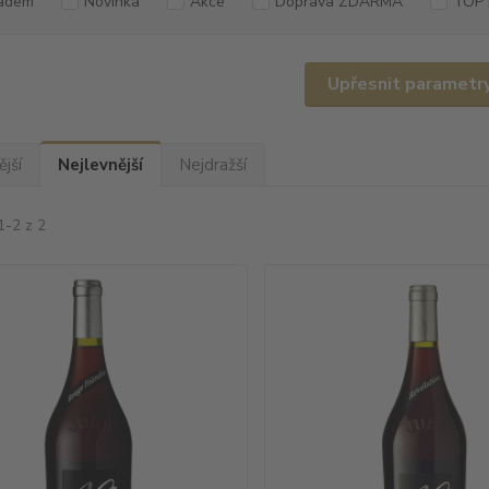
adem
Novinka
Akce
Doprava ZDARMA
TOP 
Upřesnit parametr
jší
Nejlevnější
Nejdražší
1-2 z 2