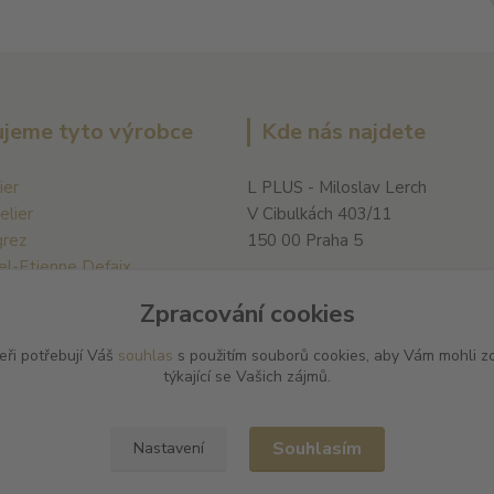
jeme tyto výrobce
Kde nás najdete
ier
L PLUS - Miloslav Lerch
elier
V Cibulkách 403/11
grez
150 00 Praha 5
el-Etienne Defaix
harles Ellner
Zpracování cookies
Jean-Marc Sélèque
eři potřebují Váš
souhlas
s použitím souborů cookies, aby Vám mohli z
ší výrobce →
týkající se Vašich zájmů.
Souhlasím
Nastavení