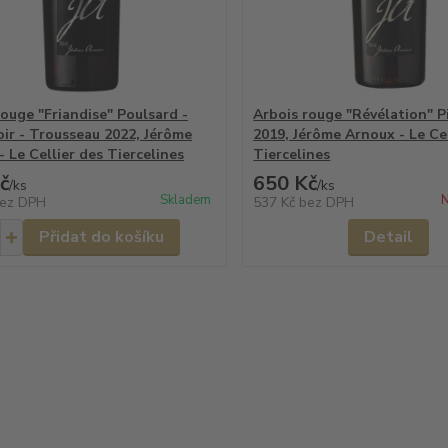
rouge "Friandise" Poulsard -
Arbois rouge "Révélation" P
oir - Trousseau 2022, Jérôme
2019, Jérôme Arnoux - Le Cel
 Le Cellier des Tiercelines
Tiercelines
č
650 Kč
/
ks
/
ks
Skladem
N
ez DPH
537 Kč
bez DPH
Přidat do košíku
Detail