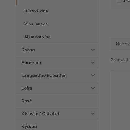
Skl
Růžová vína
Vins Jaunes
Slámová vína
Nejnově
Rhôna
Zobrazuji 
Bordeaux
Languedoc-Rousillon
Loira
Rosé
Alsasko / Ostatní
Výrobci