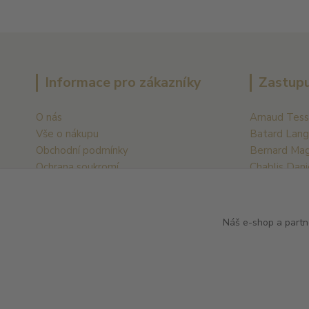
Informace pro zákazníky
Zastupu
O nás
Arnaud Tess
Vše o nákupu
Batard Lang
Obchodní podmínky
Bernard Ma
Ochrana soukromí
Chablis Dani
Kontakty
Champagne C
Champagne 
Náš e-shop a partn
Zobrazit dal