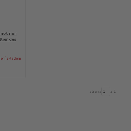
inot noir
lier des
ení skladem
strana
z 1