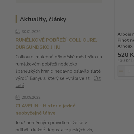
Aktuality, články
30.01.2026
Arbois 
RUMĚLKOVÉ POBŘEŽÍ: COLLIOURE,
Pinot n
Arnoux -
BURGUNDSKO JIHU
520 K
Collioure, malebné přímořské městečko na
430 Kč
b
rumělkovém pobřeží nedaleko
španělských hranic, nedávno oslavilo zlaté
výročí. Banyuls, který se vyrábí ve st...
číst
celé
29.08.2022
CLAVELIN - Historie jedné
neobyčejné láhve
Je už neměnným pravidlem, že se v
průběhu každé degustace jurských vín,