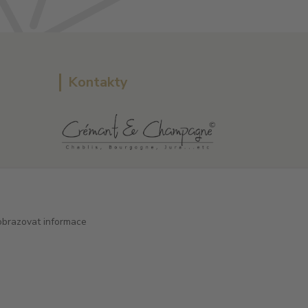
Kontakty
L Plus - Miloslav Lerch
+420 608 885 840
obrazovat informace
info@dobrafrancouzskavina.cz