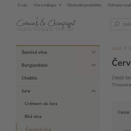
O nás
Vše o nákupu
Obchodní podmínky
Ochrana sou
Úvod
J
Šumivá vína
Červ
Burgundsko
Zdejší če
Chablis
Troussea
Jura
Crémant du Jura
Cena:
Bílá vína
Červená vína