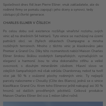
Společnost dnes řídí Jean Pierre Ellner, vnuk zakladatele, ale do
rodinné firmy se pomalu zapojují i jeho dcery a synovci, tedy
zástupci již čtvrté generace.
CHARLES ELLNER V ČÍSLECH
Po celou dobu své existence rozšiřuje vinařství rozlohu…svých
vinic až na dnešních 54 hektarů. Tyto vinice se nacházejí na území
patnácti obcí, ve čtyřech oblastech Champagne a mnoha
rozličných terroirech. Mnoho z těchto vinic je klasikováno jako
Premier a Grand Cru. Díky této rozmanitosti nabízí Maison Charles
Ellner širokou škálou osobitých šampaňských, vyznačujících se
elegancí a harmonií. Jsou to vína dokonalého střihu a velké
ovocnosti, s dlouhým minerálním závěrem. Hlavní slovo ve
zdejších šampaňských má však odrůda Chardonnay, neboť ta tvoří
více jak 50 % z osázené plochy rodinných vinic. Ty nejlepší
parcely nalezneme v Chouilly (Côte des Blancs), jedná se o vinice
klasifikace Grand Cru. Krom toho Ellnerovi ještě nakupují asi 30 %
hroznů od dalších prověřených pěstitelů. Celková produkce
Maison Charles Ellner činí cca 1 milion láhví ročně.