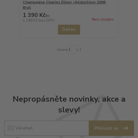
Champagne Charles Ellner «Séduction» 2008,
Brut
1 390 Kč
/
ks
Není skladem
1 149 Kč
bez DPH
Detail
strana
z 1
Nepropásněte novinky, akce a
slevy!
Přihlásit se