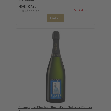
Extra-brut
990 Kč
/
ks
Není skladem
818 Kč
bez DPH
Detail
Champagne Charles Ellner «Brut Nature» Premier