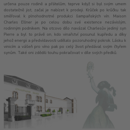
určena pouze rodině a přátelům, teprve když si byl svým umem
dostatečně jist, začal je nabízet k prodeji. Krůček po krůčku tak
směřoval k plnohodnotné produkci šampaňských vín. Maison
Charles Ellner je po celou dobu své existence nezávislým,
rodinným podnikem. Na otcovo dílo navázal Charlesův jediný syn
Pierre a byl to právě on, kdo vinařství posunul kupředu a díky
jehož energii a předvídavosti udělalo pozoruhodný pokrok. Lásku k
vinicím a vášeň pro víno pak po celý život předával svým čtyřem
synům. Také oni zdědili touhu pokračovat v díle svých předků.