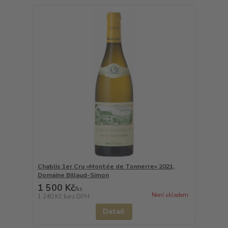
Chablis 1er Cru «Montée de Tonnerre» 2021,
Domaine Billaud-Simon
1 500 Kč
/
ks
Není skladem
1 240 Kč
bez DPH
Detail