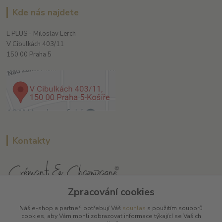
Kde nás najdete
L PLUS - Miloslav Lerch
V Cibulkách 403/11
150 00 Praha 5
Kontakty
Zpracování cookies
L Plus - Miloslav Lerch
Náš e-shop a partneři potřebují Váš
souhlas
s použitím souborů
+420 608 885 840
cookies, aby Vám mohli zobrazovat informace týkající se Vašich