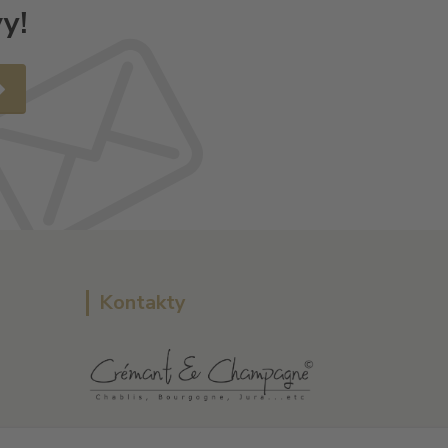
y!
Kontakty
L Plus - Miloslav Lerch