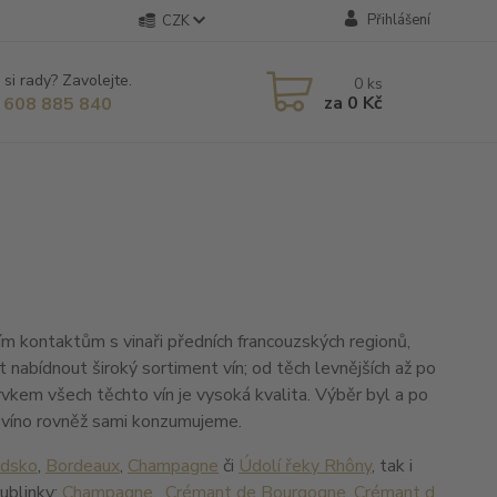
Přihlášení
CZK
 si rady? Zavolejte.
0
ks
za
0 Kč
 608 885 840
obním kontaktům s vinaři předních francouzských regionů,
nabídnout široký sortiment vín; od těch levnějších až po
vkem všech těchto vín je vysoká kvalita. Výběr byl a po
é víno rovněž sami konzumujeme.
ndsko
,
Bordeaux
,
Champagne
či
Údolí řeky Rhôny
, tak i
bublinky:
Champagne
,
Crémant de Bourgogne
,
Crémant d