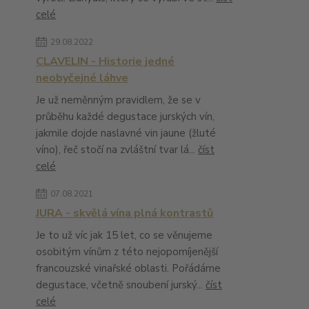
celé
29.08.2022
CLAVELIN - Historie jedné
neobyčejné láhve
Je už neměnným pravidlem, že se v
průběhu každé degustace jurských vín,
jakmile dojde naslavné vin jaune (žluté
víno), řeč stočí na zvláštní tvar lá...
číst
celé
07.08.2021
JURA - skvělá vína plná kontrastů
Je to už víc jak 15 let, co se věnujeme
osobitým vínům z této nejopomíjenější
francouzské vinařské oblasti. Pořádáme
degustace, včetně snoubení jurský...
číst
celé