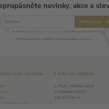
epropásněte novinky, akce a slev
Přihlásit se
Souhlasím se
zpracováním osobních údajů
za účelem rozesílky newsletteru.
Můžete se kdykoli odhlásit. Zasíláme jednou za 14 dní.
jeme tyto výrobce
Kde nás najdete
ier
L PLUS - Miloslav Lerch
elier
V Cibulkách 403/11
grez
150 00 Praha 5
el-Etienne Defaix