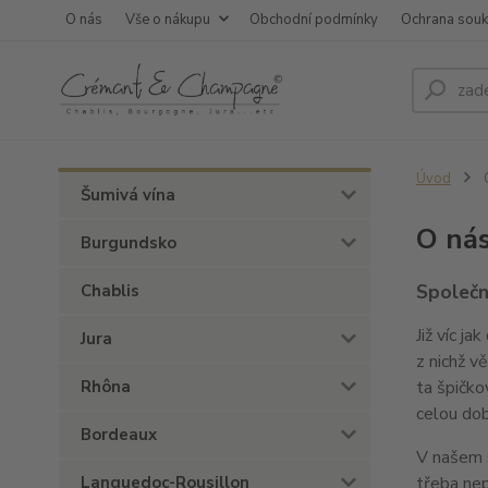
O nás
Vše o nákupu
Obchodní podmínky
Ochrana sou
Úvod
Šumivá vína
O ná
Burgundsko
Společn
Chablis
Již víc j
Jura
z nichž v
Rhôna
ta špičko
celou dob
Bordeaux
V našem s
Languedoc-Rousillon
třeba ne