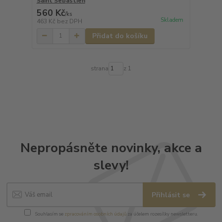
Saint Sebastien
560 Kč
/
ks
Skladem
463 Kč
bez DPH
Přidat do košíku
strana
z 1
Nepropásněte novinky, akce a
slevy!
Přihlásit se
Souhlasím se
zpracováním osobních údajů
za účelem rozesílky newsletteru.