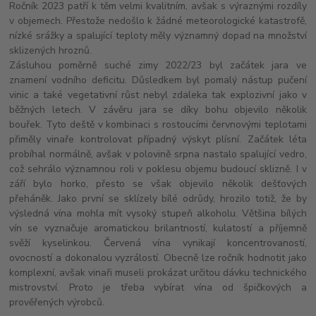
Ročník 2023 patří k těm velmi kvalitním, avšak s výraznými rozdíly
v objemech. Přestože nedošlo k žádné meteorologické katastrofě,
nízké srážky a spalující teploty měly významný dopad na množství
sklizených hroznů.
Zásluhou poměrně suché zimy 2022/23 byl začátek jara ve
znamení vodního deficitu. Důsledkem byl pomalý nástup pučení
vinic a také vegetativní růst nebyl zdaleka tak explozivní jako v
běžných letech. V závěru jara se díky bohu objevilo několik
bouřek. Tyto deště v kombinaci s rostoucími červnovými teplotami
přiměly vinaře kontrolovat případný výskyt plísní. Začátek léta
probíhal normálně, avšak v polovině srpna nastalo spalující vedro,
což sehrálo významnou roli v poklesu objemu budoucí sklizně. I v
září bylo horko, přesto se však objevilo několik dešťových
přeháněk. Jako první se sklízely bílé odrůdy, hrozilo totiž, že by
výsledná vína mohla mít vysoký stupeň alkoholu. Většina bílých
vín se vyznačuje aromatickou brilantností, kulatostí a příjemně
svěží kyselinkou. Červená vína vynikají koncentrovaností,
ovocností a dokonalou vyzrálostí. Obecně lze ročník hodnotit jako
komplexní, avšak vinaři museli prokázat určitou dávku technického
mistrovství. Proto je třeba vybírat vína od špičkových a
prověřených výrobců.