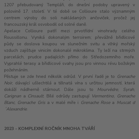
1207 přebudovaný Templáři, do dnešní podoby upravený v
polovině 17. století. V té době se Collioure stalo významným
centrem výroby do soli nakládaných ančoviček, pročež jej
francouzský král osvobodil od solné daně.
Apelace Collioure patří mezi prvotřídní vinohrady celého
Roussillonu. Vyniká dokonalým terroirem; převážně břidlicové
půdy se doslova koupou ve slunečním svitu a vlhký mořský
vzduch zajišťuje vinicím dokonalé mikroklima. Ty leží na strmých
parcelách, prudce padajících přímo do Středozemního moře.
Vyprahlé terasy a břidlicové svahy jsou pro vinnou révu božským
požehnáním.
Pěstuje se zde hned několik odrůd. V první řadě je to
Grenache
Noir
, dávající ušlechtilá a tělnatá vína s určitou jemností, která
dokáží nádherně stárnout. Dále jsou to
Mourvèdre
,
Syrah
,
Carignan
a
Cinsault
. Bílé odrůdy zastupují
Vermentino
,
Grenache
Blanc
,
Grenache Gris
a v malé míře i
Grenache Rose
a
Muscat d
´Alexandrie
.
2023 - KOMPLEXNÍ ROČNÍK MNOHA TVÁŘÍ