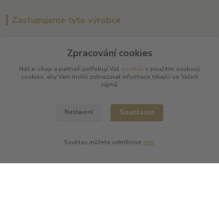
Zastupujeme tyto výrobce
Arnaud Tessier
Zpracování cookies
Batard Langelier
Bernard Magrez
Náš e-shop a partneři potřebují Váš
souhlas
s použitím souborů
Chablis Daniel-Etienne Defaix
cookies, aby Vám mohli zobrazovat informace týkající se Vašich
Champagne Charles Ellner
zájmů.
Champagne Jean-Marc Sélèque
Zobrazit další výrobce →
Souhlasím
Nastavení
Kde nás najdete
Souhlas můžete odmítnout
zde
.
L PLUS - Miloslav Lerch
V Cibulkách 403/11
150 00 Praha 5