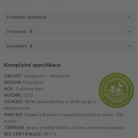
Kompletní specifikace
Hodnocení
0
Komentáře
0
Kompletní specifikace
OBLAST
: Languedoc - Roussillon
REGION
: Roussillon
AOC
: Collioure rosé
ROČNÍK
: 2023
ODRŮDY
: 80 % Grenache Noir a 20 % Syrah z
mladých keřů
PARCELY
: Xatard a Boutou v nejvyšších polohách (okolo 200
m.n.m)
TERROIR
: terasy z hnědé břidlice. Severo-východní expozice
BIO CERTIFIKACE
: HEV 3