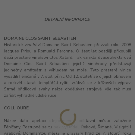
DETAILNÍ INFORMACE
DOMAINE CLOS SAINT SEBASTIEN
Historické vinařství Domaine Saint Sebastien převzali roku 2008
Jacques Piriou a Romuald Peronne. O šest let později přikoupili
další prastaré vinařství Clos Xatard. Tak vznikla dvacetihektarová
Domaine Clos Saint Sebastien, jejichž vinohrady představují
jedinečný amfiteátr s výhledem na moře. Tyto prastaré vinice
vysadili Féničané v 7. stol. př.n.l. Od 12. století se o jejich obnovení
a rozkvět starali templářští rytíři, vrátivší se z křížových výprav.
Strmé břidlicové svahy nelze obdělávat strojově, vše tak musí
zařídit výhradně lidské ruce
COLLIOURE
Název dalo apelaci stejnojmenné přístavní město založené
Féničany. Postupně se tu pak vystřídali Řekové, Římané, Vizigóti i
Arabové. Dominantou města je prastarý hrad ze 7. století, roku