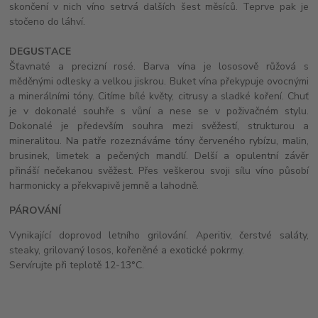
skončení v nich víno setrvá dalších šest měsíců. Teprve pak je
stočeno do láhví.
DEGUSTACE
Šťavnaté a precizní rosé. Barva vína je lososově růžová s
měděnými odlesky a velkou jiskrou. Buket vína překypuje ovocnými
a minerálními tóny. Citíme bílé květy, citrusy a sladké koření. Chuť
je v dokonalé souhře s vůní a nese se v poživačném stylu.
Dokonalé je především souhra mezi svěžestí, strukturou a
mineralitou. Na patře rozeznáváme tóny červeného rybízu, malin,
brusinek, limetek a pečených mandlí. Delší a opulentní závěr
přináší nečekanou svěžest. Přes veškerou svoji sílu víno působí
harmonicky a překvapivě jemně a lahodně.
PÁROVÁNÍ
Vynikající doprovod letního grilování. Aperitiv, čerstvé saláty,
steaky, grilovaný losos, kořeněné a exotické pokrmy.
Servírujte při teplotě 12-13°C.