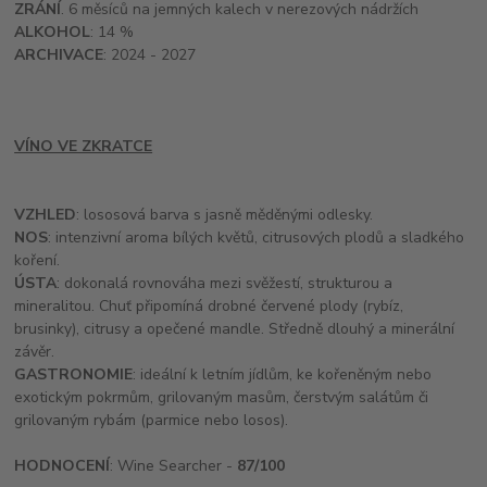
ZRÁNÍ
. 6 měsíců na jemných kalech v nerezových nádržích
ALKOHOL
: 14 %
ARCHIVACE
: 2024 - 2027
VÍNO VE ZKRATCE
VZHLED
: lososová barva s jasně měděnými odlesky.
NOS
: intenzivní aroma bílých květů, citrusových plodů a sladkého
koření.
ÚSTA
: dokonalá rovnováha mezi svěžestí, strukturou a
mineralitou. Chuť připomíná drobné červené plody (rybíz,
brusinky), citrusy a opečené mandle. Středně dlouhý a minerální
závěr.
GASTRONOMIE
: ideální k letním jídlům, ke kořeněným nebo
exotickým pokrmům, grilovaným masům, čerstvým salátům či
grilovaným rybám (parmice nebo losos).
HODNOCENÍ
: Wine Searcher -
87/100