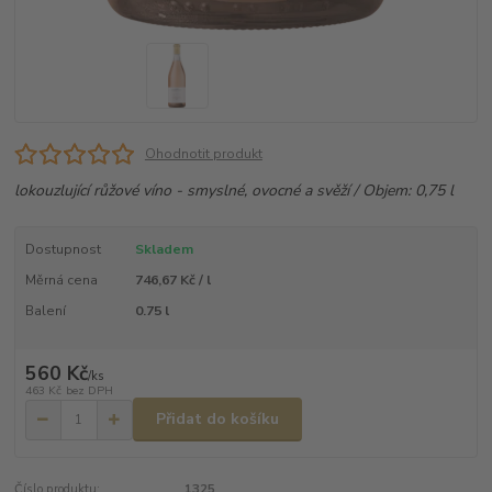
Ohodnotit produkt
lokouzlující růžové víno - smyslné, ovocné a svěží / Objem: 0,75 l
Dostupnost
Skladem
Měrná cena
746,67 Kč / l
Balení
0.75 l
560 Kč
/
ks
463 Kč
bez DPH
Přidat do košíku
Číslo produktu:
1325