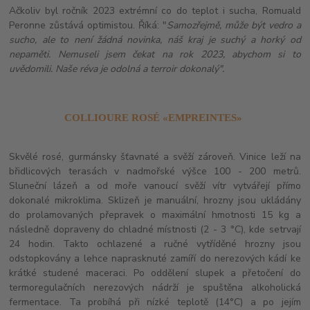
Ačkoliv byl ročník 2023 extrémní co do teplot i sucha, Romuald
Peronne zůstává optimistou. Říká: "
Samozřejmě, může být vedro a
sucho, ale to není žádná novinka, náš kraj je suchý a horký od
nepaměti. Nemuseli jsem čekat na rok 2023, abychom si to
uvědomili. N
aše réva je odolná a terroir dokonalý".
COLLIOURE ROSÉ «EMPREINTES»
Skvělé rosé, gurmánsky šťavnaté a svěží zároveň. Vinice leží na
břidlicových terasách v nadmořské výšce 100 - 200 metrů.
Sluneční lázeň a od moře vanoucí svěží vítr vytvářejí přímo
dokonalé mikroklima. Sklizeň je manuální, hrozny jsou ukládány
do prolamovaných přepravek o maximální hmotnosti 15 kg a
následně dopraveny do chladné místnosti (2 - 3 °C), kde setrvají
24 hodin. Takto ochlazené a ručné vytříděné hrozny jsou
odstopkovány a lehce naprasknuté zamíří do nerezových kádí ke
krátké studené maceraci. Po oddělení slupek a přetočení do
termoregulačních nerezových nádrží je spuštěna alkoholická
fermentace. Ta probíhá při nízké teplotě (14°C) a po jejím