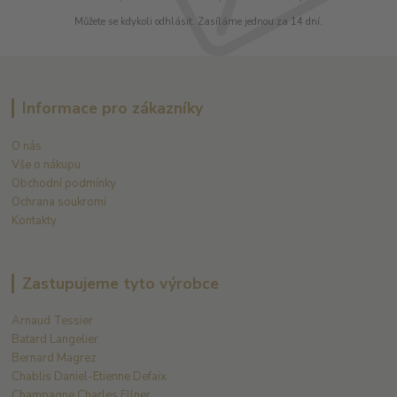
Můžete se kdykoli odhlásit. Zasíláme jednou za 14 dní.
Informace pro zákazníky
O nás
Vše o nákupu
Obchodní podmínky
Ochrana soukromí
Kontakty
Zastupujeme tyto výrobce
Arnaud Tessier
Batard Langelier
Bernard Magrez
Chablis Daniel-Etienne Defaix
Champagne Charles Ellner