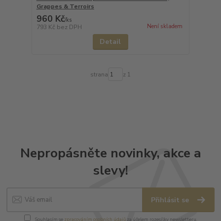
Grappes & Terroirs
960 Kč
/
ks
Není skladem
793 Kč
bez DPH
Detail
strana
z 1
Nepropásněte novinky, akce a
slevy!
Přihlásit se
Souhlasím se
zpracováním osobních údajů
za účelem rozesílky newsletteru.