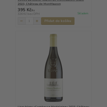
2023, Château de Montfaucon
395 Kč
/
ks
Skladem
326 Kč
bez DPH
Přidat do košíku
Lirac blanc «Comtesse Madeleine» 2023, Château