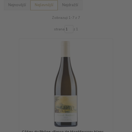
Nejnovější
Nejlevnější
Nejdražší
Zobrazuji 1-7 z 7
strana
z 1
Côtes du Rhône «Baron de Montfaucon» blanc