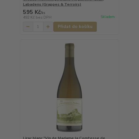
Labadens (Grappes & Terroirs)
595 Kč
/
ks
Skladem
492 Kč
bez DPH
Přidat do košíku
Lirac blanc "Vin de Madame la Comtesse de