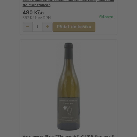
de Montfaucon
480 Kč
/
ks
Skladem
397 Kč
bez DPH
Přidat do košíku
Vacqueyras Blanc "Thomas & Co" 2015, Grappes &