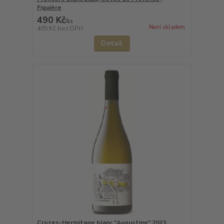
Figuière
490 Kč
/
ks
Není skladem
405 Kč
bez DPH
Detail
Crozes-Hermitage blanc "Augustine" 2023,