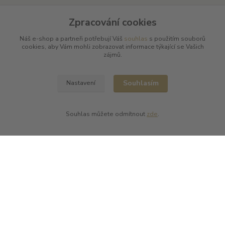
Kde nás najdete
Zpracování cookies
L PLUS - Miloslav Lerch
Náš e-shop a partneři potřebují Váš
souhlas
s použitím souborů
V Cibulkách 403/11
cookies, aby Vám mohli zobrazovat informace týkající se Vašich
150 00 Praha 5
zájmů.
Souhlasím
Nastavení
Souhlas můžete odmítnout
zde
.
Kontakty
L Plus - Miloslav Lerch
+420 608 885 840