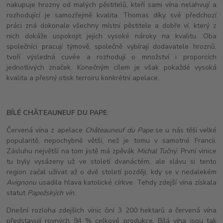
nakupuje hrozny od malých pěstitelů, kteří sami vína nelahvují a
rozhodující je samozřejmě kvalita. Thomas díky své předchozí
práci zná dokonale všechny místní pěstitele a dobře ví, který z
nich dokáže uspokojit jejich vysoké nároky na kvalitu. Oba
společníci pracují týmově, společně vybírají dodavatele hroznů,
tvoří výsledná cuvée a rozhodují o množství i proporcích
jednotlivých značek. Konečným cílem je však pokaždé vysoká
kvalita a přesný otisk terroiru konkrétní apelace.
BÍLÉ CHÂTEAUNEUF DU PAPE
:
Červená vína z apelace
Châteauneuf du Pape
se u nás těší velké
popularitě, nepochybně větší, než je tomu v samotné Francii.
Zásluhu největší na tom jistě má zpěvák
Michal Tučný
. První vinice
tu byly vysázeny už ve století dvanáctém, ale slávu si tento
region začal užívat až o dvě století později, kdy se v nedalekém
Avignonu
usadila hlava katolické církve. Tehdy zdejší vína získala
statut
Papežských vín
.
Dnešní rozloha zdejších vinic činí 3 200 hektarů a červená vína
představují rovných 94 % celkové produkce. Bílá vína jsou tak