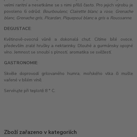
velmi raritní a nesetkáme se s nimi příliš často. Pro jejich výrobu je
povoleno 6 odrůd:
Bourboulenc
,
Clairette blanc
a
rose
,
Grenache
blanc
,
Grenache gris
,
Picardan
,
Piquepoul blanc
a
gris
a
Roussanne
.
DEGUSTACE
:
Květinově-ovocná vůně a dokonalá chuť. Cítíme bílé ovoce,
především zralé hrušky a nektarinky. Dlouhé a gurmánsky opojné
víno. Jemnost se snoubí s plností, aromatika se svěžestí.
GASTRONOMIE
:
Skvěle doprovodí grilovaného humra, mořského vlka či mušle
vařené v bílém víně.
Servírujte při teplotě 8 ° C.
Zboží zařazeno v kategoriích