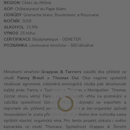
REGION
: Côtes du Rhône
AOP
: Châteauneuf du Pape blanc
ODRŮDY
: Grenache blanc, Bourbolenc a Roussane
ROČNÍK
: 2018
ALKOHOL
: 13,5%
VÝNOS
: 25 hl/ha
CERTIFIKACE
: Biodynamique - DEMETER
POZNÁMKA
: Limitované množství - 500 láhví/rok
Miniaturní vinařství
Grappes & Terroirs
založili dva přátelé ze
studií:
Fanny Breuil
a
Thomas Oui
. Oba nejprve společně
studovali agronomii, následná enologická studia pak absolvovali
každý jinde: Fanny v Toulouse a Thomas v Montpellier. Thomas
zůstal oboru věrný, Fanny se po studiích vrhla na podnikání a
založila společnost
Genuine Wines
zabývající se exportem a
importem vín, přičemž jednotícím prvkem je
bio-organický způsob
hospodaření
. Je zcela přirozené, že se jednoho dne rozhodla sama
vyrábět vlastní, organická vína. Pro tento projekt získala i svého
kamaráda ze studií Thomase. Společnost
Grappes & Terroirs