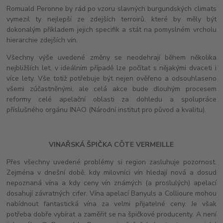
Romuald Peronne by rád po vzoru slavných burgundských climats
vymezil ty nejlepší ze zdejších terroirů, které by měly být
dokonalým příkladem jejich specifik a stát na pomyslném vrcholu
hierarchie zdejších vín.
Všechny výše uvedené změny se neodehrají během několika
nejbližších let, v ideálním případě lze počítat s nějakými dvaceti i
více lety. Vše totiž potřebuje být nejen ověřeno a odsouhlaseno
všemi zúčastněnými, ale celá akce bude dlouhým procesem
reformy celé apelační oblasti za dohledu a spolupráce
příslušného orgánu INAO (Národní institut pro původ a kvalitu).
VINAŘSKÁ ŠPIČKA CÔTE VERMEILLE
Přes všechny uvedené problémy si region zasluhuje pozornost.
Zejména v dnešní době, kdy milovníci vín hledají nová a dosud
nepoznaná vína a kdy ceny vín známých (a proslulých) apelací
dosahují závratných cifer. Vína apelací Banyuls a Collioure mohou
nabídnout fantastická vína za velmi přijatelné ceny. Je však
potřeba dobře vybírat a zaměřit se na špičkové producenty. A není