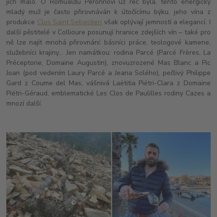
jich málo. O Romualdu Peronnovi už řeč byla, tento energický
mladý muž je často přirovnáván k útočícímu býku, jeho vína z
produkce
Clos Saint Sebastien
však oplývají jemností a elegancí. I
další pěstitelé v Collioure posunují hranice zdejších vín – také pro
ně lze najít mnohá přirovnání: básníci práce, teologové kamene,
služebníci krajiny... Jen namátkou: rodina Parcé (Parcé Frères, La
Préceptorie, Domaine Augustin), znovuzrozené Mas Blanc a Pic
Joan (pod vedením Laury Parcé a Jeana Solého), pečlivý Philippe
Gard z Coume del Mas, vášnivá Laëtitia Piétri-Clara z Domaine
Piétri-Géraud, emblematické Les Clos de Paulilles rodiny Cazes a
mnozí další.