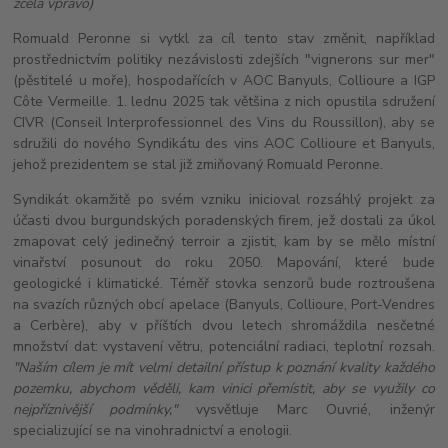
zcela vpravo)
Romuald Peronne si vytkl za cíl tento stav změnit, například
prostřednictvím politiky nezávislosti zdejších "vignerons sur mer"
(pěstitelé u moře), hospodařících v AOC Banyuls, Collioure a IGP
Côte Vermeille. 1. lednu 2025 tak většina z nich opustila sdružení
CIVR (Conseil Interprofessionnel des Vins du Roussillon), aby se
sdružili do nového Syndikátu des vins AOC Collioure et Banyuls,
jehož prezidentem se stal již zmiňovaný Romuald Peronne.
Syndikát okamžitě po svém vzniku inicioval rozsáhlý projekt za
účasti dvou burgundských poradenských firem, jež dostali za úkol
zmapovat celý jedinečný terroir a zjistit, kam by se mělo místní
vinařství posunout do roku 2050. Mapování, které bude
geologické i klimatické. Téměř stovka senzorů bude roztroušena
na svazích různých obcí apelace (Banyuls, Collioure, Port-Vendres
a Cerbère), aby v příštích dvou letech shromáždila nesčetné
množství dat: vystavení větru, potenciální radiaci, teplotní rozsah.
"Naším cílem je mít velmi detailní přístup k poznání kvality každého
pozemku, abychom věděli, kam vinici přemístit, aby se využily co
nejpříznivější podmínky,"
vysvětluje Marc Ouvrié, inženýr
specializující se na vinohradnictví a enologii.