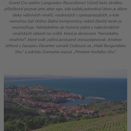
Grand Cru celého Languedoc-Roussillonu! Výročí bylo skvělou
příležitostí poznat jeho alter ego, kde každá jednotlivá láhev je dílem
lásky vášnivých vinařů, nezávislých i spolupracujících, a kde
nemohou být činěny žádné kompromisy, neboť členitý terén je
neumožňuje. Nahlédněme do historie jedné z nejkrásnějších
vinařských oblastí na světě, která je domovem "heroického
vinařství", které svět začíná postupně znovuobjevovat. Andrew
Jefford z časopisu Decanter označil Collioure za „Malé Burgundsko
Jihu“ a odrůdu Grenache nazval „Pinotem horkého Jihu“.