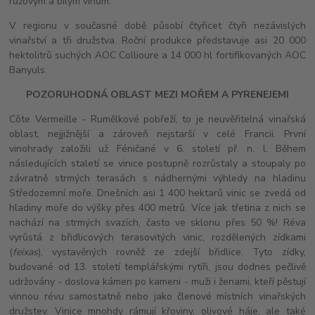
růžovým a bílým vínům.
V regionu v současné době působí čtyřicet čtyři nezávislých
vinařství a tři družstva. Roční produkce představuje asi 20 000
hektolitrů suchých AOC Collioure a 14 000 hl fortifikovaných AOC
Banyuls.
POZORUHODNÁ OBLAST MEZI MOŘEM A PYRENEJEMI
Côte Vermeille - Rumělkové pobřeží, to je neuvěřitelná vinařská
oblast, nejjižnější a zároveň nejstarší v celé Francii. První
vinohrady založili už Féničané v 6. století př. n. l. Během
následujících staletí se vinice postupně rozrůstaly a stoupaly po
závratně strmých terasách s nádhernými výhledy na hladinu
Středozemní moře. Dnešních asi 1 400 hektarů vinic se zvedá od
hladiny moře do výšky přes 400 metrů. Více jak třetina z nich se
nachází na strmých svazích, často ve sklonu přes 50 %! Réva
vyrůstá z břidlicových terasovitých vinic, rozdělených zídkami
(
feixas
), vystavěných rovněž ze zdejší břidlice. Tyto zídky,
budované od 13. století templářskými rytíři, jsou dodnes pečlivě
udržovány - doslova kámen po kameni - muži i ženami, kteří pěstují
vinnou révu samostatně nebo jako členové místních vinařských
družstev. Vinice mnohdy rámují křoviny, olivové háje, ale také