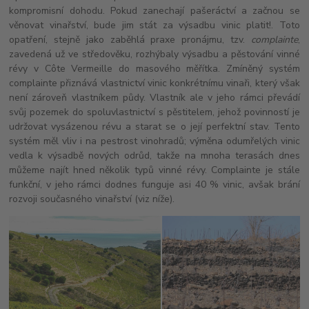
kompromisní dohodu. Pokud zanechají pašeráctví a začnou se
věnovat vinařství, bude jim stát za výsadbu vinic platit!. Toto
opatření, stejně jako zaběhlá praxe pronájmu, tzv.
complainte
,
zavedená už ve středověku, rozhýbaly výsadbu a pěstování vinné
révy v Côte Vermeille do masového měřítka. Zmíněný systém
complainte přiznává vlastnictví vinic konkrétnímu vinaři, který však
není zároveň vlastníkem půdy. Vlastník ale v jeho rámci převádí
svůj pozemek do spoluvlastnictví s pěstitelem, jehož povinností je
udržovat vysázenou révu a starat se o její perfektní stav. Tento
systém měl vliv i na pestrost vinohradů; výměna odumřelých vinic
vedla k výsadbě nových odrůd, takže na mnoha terasách dnes
můžeme najít hned několik typů vinné révy. Complainte je stále
funkční, v jeho rámci dodnes funguje asi 40 % vinic, avšak brání
rozvoji současného vinařství (viz níže).