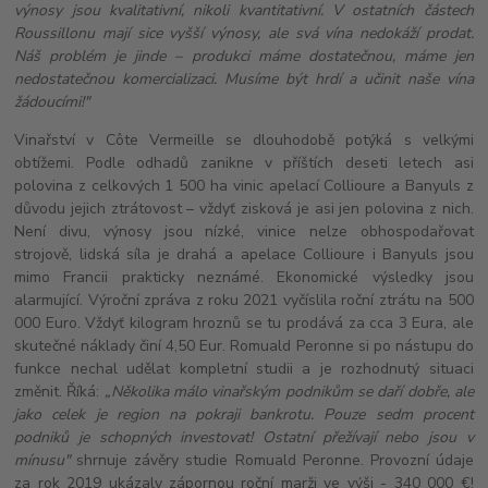
výnosy jsou kvalitativní, nikoli kvantitativní. V ostatních částech
Roussillonu mají sice vyšší výnosy, ale svá vína nedokáží prodat.
Náš problém je jinde – produkci máme dostatečnou, máme jen
nedostatečnou komercializaci. Musíme být hrdí a učinit naše vína
žádoucími!"
Vinařství v Côte Vermeille se dlouhodobě potýká s velkými
obtížemi. Podle odhadů zanikne v příštích deseti letech asi
polovina z celkových 1 500 ha vinic apelací Collioure a Banyuls z
důvodu jejich ztrátovost – vždyť zisková je asi jen polovina z nich.
Není divu, výnosy jsou nízké, vinice nelze obhospodařovat
strojově, lidská síla je drahá a apelace Collioure i Banyuls jsou
mimo Francii prakticky neznámé. Ekonomické výsledky jsou
alarmující. Výroční zpráva z roku 2021 vyčíslila roční ztrátu na 500
000 Euro. Vždyť kilogram hroznů se tu prodává za cca 3 Eura, ale
skutečné náklady činí 4,50 Eur. Romuald Peronne si po nástupu do
funkce nechal udělat kompletní studii a je rozhodnutý situaci
změnit. Říká:
„Několika málo vinařským podnikům se daří dobře, ale
jako celek je region na pokraji bankrotu. Pouze sedm procent
podniků je schopných investovat! Ostatní přežívají nebo jsou v
mínusu"
shrnuje závěry studie Romuald Peronne. Provozní údaje
za rok 2019 ukázaly zápornou roční marži ve výši - 340 000 €!