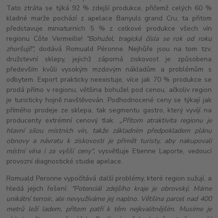
Tato ztráta se týká 92 % zdejší produkce, přičemž celých 60 %
kladné marže pochází z apelace Banyuls grand Cru, ta přitom
představuje miniaturních 5 % z celkové produkce všech vín
regionu Côte Vermeille!
"Bohužel, tragická čísla se rok od roku
zhoršují!",
dodává Romuald Péronne. Nejhůře jsou na tom tzv.
družstevní sklepy, jejichž záporná ziskovost je způsobena
především kvůli vysokým mzdovým nákladům a problémům s
odbytem. Export prakticky neexistuje, více jak 70 % produkce se
prodá přímo v regionu, většina bohužel pod cenou, ačkoliv region
je turisticky hojně navštěvován. Podhodnocené ceny se týkají jak
přímého prodeje ze sklepa, tak segmentu gastro, který vyvíjí na
producenty extrémní cenový tlak.
„Přitom atraktivita regionu je
hlavní silou místních vín, takže základním předpokladem plánu
obnovy a návratu k ziskovosti je přimět turisty, aby nakupovali
místní vína i za vyšší ceny“,
vysvětluje Etienne Laporte, vedoucí
provozní diagnostické studie apelace.
Romuald Peronne vypočítává další problémy, které region sužují, a
hledá jejich řešení:
"Potenciál zdejšího kraje je obrovský, Máme
unikátní terroir, ale nevyužíváme jej naplno. Většina parcel nad 400
metrů leží ladem, přitom patří k těm nejkvalitnějším. Musíme je