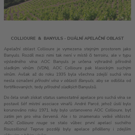
COLLIOURE
& BANYULS - DUÁLNÍ APELAČNÍ OBLAST
Apelační oblast Collioure je vymezena stejným prostorem jako
Banyuls. Rozdíl mezi nimi tak není v místě či terroiru, ale v typu
výsledného vína: AOC Banyuls je určena výhradně přírodně
sladkým vínům (VDN), AOC Collioure pak klasickým suchým
vínům. Avšak až do roku 1935 byla všechna zdejší suchá vína
nesla označení
přírodní vína v oblasti Banyuls
, aby se odlišila od
fortifikovaných, tedy
přírodně sladkých
Banyulsů.
Do čela snah získat status samostatné apelace pro suchá vína se
postavil šéf místní asociace vinařů André Parcé, jehož úsilí bylo
korunováno roku 1971, kdy bylo ustanoveno AOC Collioure, byť
zatím jen pro vína červená. Ale i to znamenalo velké vítězství.
AOC Collioure rouge
se stalo vůbec první apelací suchého
Roussillonu! Teprve později byly apelace přiděleny i zdejším