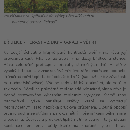
zdejší vinice se šplhají až do výšky přes 400 m/n.m.
kamenné terasy "feixas"
BŘIDLICE - TERASY – ZÍDKY – KANÁLY – VĚTRY
Ve zdejší úchvatné krajině plné kontrastů tvoří vinná réva její
převážnou část. Říká se, že zdejší vína dělají břidlice a slunce.
Réva celoročně profituje z převahy slunečných dnů, v létě z
vysokých teplot a v zimě si užívá mírného středomořském podnebí.
Průměrná roční teplota činí přibližně 15 °C (samozřejmě v závislosti
na nadmořské výšce). Vše se tedy zdá být optimální, ale není to
tak zcela. Ačkoli se průměrná teplota zdá být mírná, vinná réva je
denně vystavována výrazným teplotním výkyvům. Kromě toho
nadmořská výška narušuje srážky, které se vyznačují
nepravidelným, zato nezřídka prudkým průběhem. Dlouhá období
letního sucha se střídají s paroxysmálními přeháňkami během jara
a podzimu. Četnost a prudkost lijáků i strmé svahy - to je ideální
kombinace pro erozi půdy, které má zabránit systém teras,