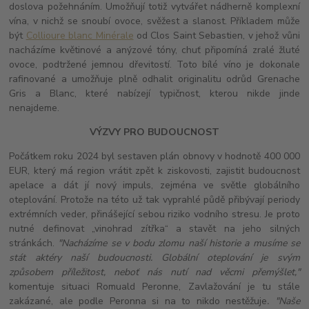
doslova požehnáním. Umožňují totiž vytvářet nádherně komplexní
vína, v nichž se snoubí ovoce, svěžest a slanost. Příkladem může
být
Collioure blanc Minérale
od Clos Saint Sebastien, v jehož vůni
nacházíme květinové a anýzové tóny, chuť připomíná zralé žluté
ovoce, podtržené jemnou dřevitostí. Toto bílé víno je dokonale
rafinované a umožňuje plně odhalit originalitu odrůd Grenache
Gris a Blanc, které nabízejí typičnost, kterou nikde jinde
nenajdeme.
VÝZVY PRO BUDOUCNOST
Počátkem roku 2024 byl sestaven plán obnovy v hodnotě 400 000
EUR, který má region vrátit zpět k ziskovosti, zajistit budoucnost
apelace a dát jí nový impuls, zejména ve světle globálního
oteplování. Protože na této už tak vyprahlé půdě přibývají periody
extrémních veder, přinášející sebou riziko vodního stresu. Je proto
nutné definovat „vinohrad zítřka“ a stavět na jeho silných
stránkách.
"Nacházíme se v bodu zlomu naší historie a musíme se
stát aktéry naší budoucnosti. Globální oteplování je svým
způsobem příležitost, neboť nás nutí nad věcmi přemýšlet,"
komentuje situaci Romuald Peronne, Zavlažování je tu stále
zakázané, ale podle Peronna si na to nikdo nestěžuje
. "Naše