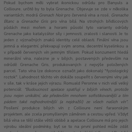
Pokud bychom měli vybrat ikonickou odrůdu pro Banyuls a
Collioure, určitě by to byla Grenache. Objevuje se zde v několika
variantách; modrá
Grenach Noir
pro červená vína a rosé,
Grenache
Blanc
a
Grenache Gris
pro vína bílá. Na strohých břidlicových
půdách mezi mořem a horami působí tyto varianty odrůdy
Grenache jako katalyzátor síly i jemnosti, zralosti i slanosti. Je to
jeden z význačných znaků identity celé oblasti. Finální vína jsou
jemná a elegantní, překvapují svým aroma, decentní kyselinkou a
v případě červených vín jemným tříslem. Pokud konzument hledá
minerální vína, nalezne je v bílých, postavených především na
odrůdě Grenache Gris, produkovaných z nejvýše položených
parcel. Tato vína lze dokonce označit jako dokonalý "fyziologický
roztok". Lahodnost těchto vín dokáže soupeřit s červenými víny jak
v síle, tak v kráse jejich výrazu. Romuald Peronne v nich vidí velký
potenciál:
"Budoucnost apelace spatřuji v bílých vínech, protože
jsou nejen unikátní, ale především mnohem sofistikovanější a tím
pádem také nejhodnotnější (a nejdražší) ze všech našich vín".
Posílení produkce bílých vín z Collioure není faraonským
projektem, ale zcela promyšleným záměrem a cestou vpřed. Vždyť
bílá vína se těší stále větší oblibě a apelace Collioure má pro jejich
výrobu ideální podmínky, byť se to na první pohled může zdát