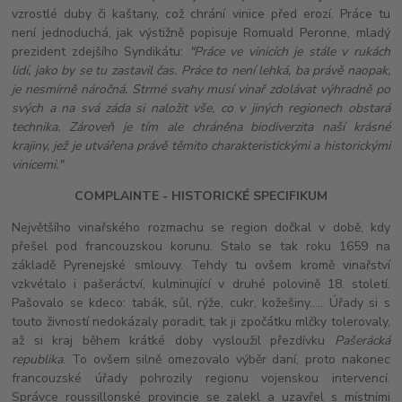
vzrostlé duby či kaštany, což chrání vinice před erozí. Práce tu
není jednoduchá, jak výstižně popisuje Romuald Peronne, mladý
prezident zdejšího Syndikátu:
"Práce ve vinicích je stále v rukách
lidí, jako by se tu zastavil čas. Práce to není lehká, ba právě naopak,
je nesmírně náročná. Strmé svahy musí vinař zdolávat výhradně po
svých a na svá záda si naložit vše, co v jiných regionech obstará
technika. Zároveň je tím ale chráněna biodiverzita naší krásné
krajiny, jež je utvářena právě těmito charakteristickými a historickými
vinicemi."
COMPLAINTE - HISTORICKÉ SPECIFIKUM
Největšího vinařského rozmachu se region dočkal v době, kdy
přešel pod francouzskou korunu. Stalo se tak roku 1659 na
základě Pyrenejské smlouvy. Tehdy tu ovšem kromě vinařství
vzkvétalo i pašeráctví, kulminující v druhé polovině 18. století.
Pašovalo se kdeco: tabák, sůl, rýže, cukr, kožešiny….. Úřady si s
touto živností nedokázaly poradit, tak ji zpočátku mlčky tolerovaly,
až si kraj během krátké doby vysloužil přezdívku
Pašerácká
republika
. To ovšem silně omezovalo výběr daní, proto nakonec
francouzské úřady pohrozily regionu vojenskou intervencí.
Správce roussillonské provincie se zalekl a uzavřel s místními