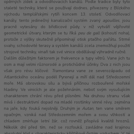
opěrných zídek a odvodňovacích kanálů. Podle tradice byly tyto
staleté techniky, které se používají dodnes, přivezeny z Blízkého
východu templářskými rytíři koncem 13. století. Odvodňovací
kanály, tento jedinečný kanalizační systém zvaný
agouilles
, jsou
pracně vytesány do břidlicové půdy, v níž vytváří vějířovité
geometrické útvary, kterým se tu říká
peu de gall
(kohoutí noha),
protože z výšky skutečně připomínají otisk ptačího pařátu. Strmé
svahy, schodovité terasy a systém kanálů zcela znemožňují použití
strojové techniky, vinaři tak své vinice obdělávají výhradně ručně.
Dalším důležitým faktorem je frekvence a typy větrů. Vane jich tu
osm a mají velmi různorodé a protichůdné účinky. Dva z nich jsou
však pro révu klíčové:
Tramontana
vane ze severozápadu od
Atlantického oceánu podél Pyrenejí a míří dál nad Středozemní
moře. Má obrovskou sílu a bývá příčinou rozbouřené mořské
hladiny. Ve vinicích je ale požehnáním, neboť svým vysušujícím
charakterem chrání révu před plísněmi. Na druhou stranu však
mívá i destruktivní dopad na mladé rostlinky vinné révy, zejména
na jaře, kdy fouká nejsilněji. Druhým je
Autan
, ten vane směrem
opačným, vzniká nad Středozemním mořem a svou vlhkostí a
chladem zmírňuje letní žár, což rovněž přispívá kvalitě hroznů.
Několik dní před tím, než se rozfouká, zavládne nad krajinou
absolutní klid s charakteristicky křišťálově čistým vzduchem. V té