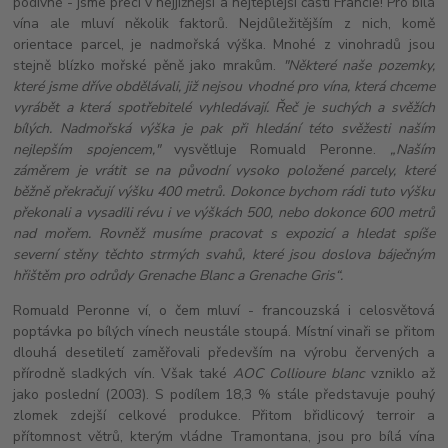
podivné - jsme přeci v nejjižnější a nejteplejší části Francie! Pro bílá
vína ale mluví několik faktorů. Nejdůležitějším z nich, komě
orientace parcel, je nadmořská výška. Mnohé z vinohradů jsou
stejně blízko mořské pěně jako mrakům.
"Některé naše pozemky,
které jsme dříve obdělávali, již nejsou vhodné pro vína, která chceme
vyrábět a která spotřebitelé vyhledávají. Řeč je suchých a svěžích
bílých. Nadmořská výška je pak při hledání této svěžesti naším
nejlepším spojencem,"
vysvětluje Romuald Peronne.
„Naším
záměrem je vrátit se na původní vysoko položené parcely, které
běžně překračují výšku 400 metrů. Dokonce bychom rádi tuto výšku
překonali a vysadili révu i ve výškách 500, nebo dokonce 600 metrů
nad mořem. Rovněž musíme pracovat s expozicí a hledat spíše
severní stěny těchto strmých svahů, které jsou doslova báječným
hřištěm pro odrůdy Grenache Blanc a Grenache Gris“.
Romuald Peronne ví, o čem mluví - francouzská i celosvětová
poptávka po bílých vínech neustále stoupá. Místní vinaři se přitom
dlouhá desetiletí zaměřovali především na výrobu červených a
přírodně sladkých vín. Však také
AOC Collioure blanc
vzniklo až
jako poslední (2003). S podílem 18,3 % stále představuje pouhý
zlomek zdejší celkové produkce. Přitom břidlicový terroir a
přítomnost větrů, kterým vládne Tramontana, jsou pro bílá vína