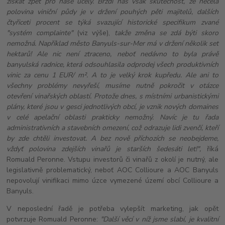
získat zpět pro naše účely. Brzdí nás však skutečnost, že necelá
polovina viniční půdy je v držení pouhých pěti majitelů, dalších
čtyřiceti procent se týká svazující historické specifikum zvané
"systém complainte"
(viz výše),
takže změna se zdá býti skoro
nemožná. Například město Banyuls-sur-Mer má v držení několik set
hektarů! Ale nic není ztraceno, neboť nedávno to byla právě
banyulská radnice, která odsouhlasila odprodej všech produktivních
vinic za cenu 1 EUR/ m². A to je velký krok kupředu. Ale ani to
všechny problémy nevyřeší, musíme nutně pokročit
v otázce
otevření vinařských oblastí. Protože dnes, s místními urbanistickými
plány, které jsou v gesci jednotlivých obcí, je vznik nových domaines
v celé apelační oblasti prakticky nemožný. Navíc je tu řada
administrativních a stavebních omezení, což odrazuje lidi zvenčí, kteří
by zde chtěli investovat. A bez nově příchozích se neobejdeme,
vždyť polovina zdejších vinařů je starších šedesáti let!",
říká
Romuald Peronne. Vstupu investorů či vinařů z okolí je nutný, ale
legislativně problematický, neboť AOC Collioure a AOC Banyuls
nepovolují vinifikaci mimo úzce vymezené území obcí Collioure a
Banyuls.
V neposlední řadě je potřeba vylepšít marketing, jak opět
potvrzuje Romuald Peronne:
"Další věcí v níž jsme slabí, je kvalitní