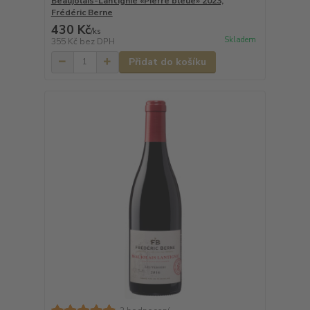
Beaujolais-Lantignié «Pierre bleue» 2023,
Frédéric Berne
430 Kč
/
ks
Skladem
355 Kč
bez DPH
Přidat do košíku