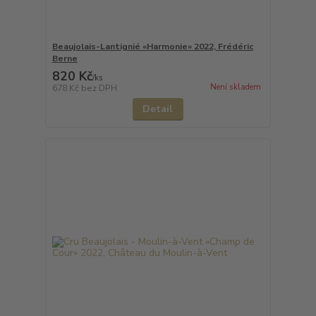
Beaujolais-Lantignié «Harmonie» 2022, Frédéric
Berne
820 Kč
/
ks
Není skladem
678 Kč
bez DPH
Detail