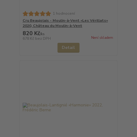
1 hodnocení
Cru Beaujolais - Moulin-à-Vent «Les Vérillats»
2020, Château du Moulin-à-Vent
820 Kč
/
ks
Není skladem
678 Kč
bez DPH
Detail