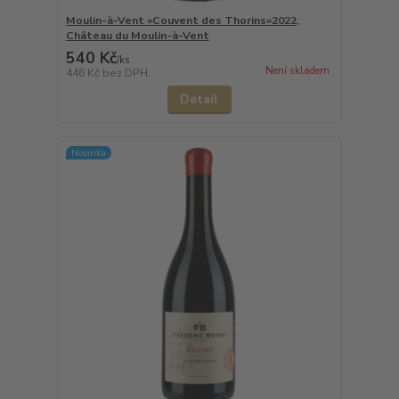
Moulin-à-Vent «Couvent des Thorins»2022,
Château du Moulin-à-Vent
540 Kč
/
ks
Není skladem
446 Kč
bez DPH
Detail
Novinka