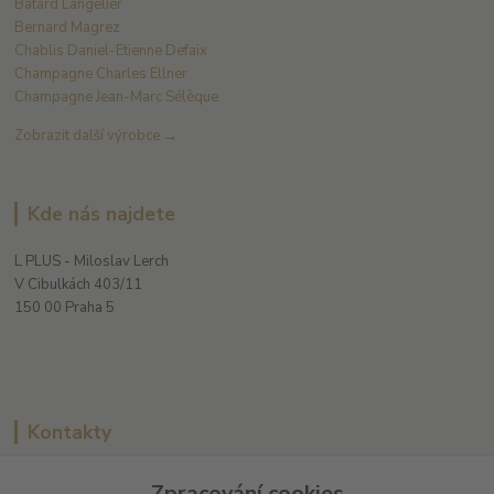
Batard Langelier
Bernard Magrez
Chablis Daniel-Etienne Defaix
Champagne Charles Ellner
Champagne Jean-Marc Sélèque
Zobrazit další výrobce →
Kde nás najdete
L PLUS - Miloslav Lerch
V Cibulkách 403/11
150 00 Praha 5
Kontakty
Zpracování cookies