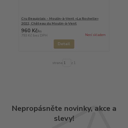
Cru Beaujolais - Moulin-à-Vent «La Rochelle»
2022, Château du Moulin-à-Vent
960 Kč
/
ks
Není skladem
793 Kč
bez DPH
Detail
strana
z 1
Nepropásněte novinky, akce a
slevy!