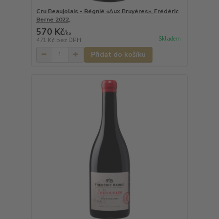
Cru Beaujolais - Régnié «Aux Bruyères», Frédéric
Berne 2022,
570 Kč
/
ks
Skladem
471 Kč
bez DPH
Přidat do košíku