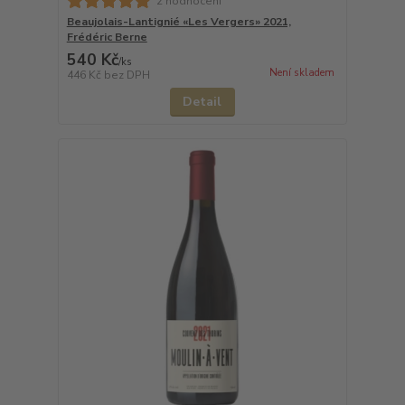
2 hodnocení
Beaujolais-Lantignié «Les Vergers» 2021,
Frédéric Berne
540 Kč
/
ks
Není skladem
446 Kč
bez DPH
Detail