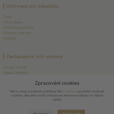
Informace pro zákazníky
O nás
Vše o nákupu
Obchodní podmínky
Ochrana soukromí
Kontakty
Zastupujeme tyto výrobce
Arnaud Tessier
Batard Langelier
Bernard Magrez
Zpracování cookies
Chablis Daniel-Etienne Defaix
Champagne Charles Ellner
Náš e-shop a partneři potřebují Váš
souhlas
s použitím souborů
Champagne Jean-Marc Sélèque
cookies, aby Vám mohli zobrazovat informace týkající se Vašich
zájmů.
Zobrazit další výrobce →
Souhlasím
Nastavení