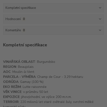
Kompletní specifikace
Hodnocení
0
Komentáře
0
Kompletní specifikace
VINAŘSKÁ OBLAST
: Burgundsko
REGION
: Beaujolais
AOC
: Moulin-à-Vent
PARCELA - VÝMĚRA
: Champ de Cour - 3,29 hektaru
ODRŮDA
: Gamay (100 %)
EKO REŽIM
: Lutte raisonnée
VĚK VINICE
: v průměru 50 let
EXPOZICE
: jihovýchodní, ve výšce 200 m.n.m.
TERROIR
: 220 milionů let staré zvětralé žuly, svrchní mělké
kamenité půdy