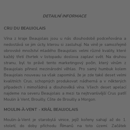
DETAILNÍ INFORMACE
CRU DU BEAUJOLAIS
Vína z kraje Beaujolais jsou u nás dlouhodobě podceňována a
nedostává se jim úcty, kterou si zasluhují. Na vině je samozřejmě
obrovské množství mladého Beaujolais velmi různé kvality, které
každý třetí čtvrtek v listopadu doslova zaplaví svět. Na druhou
stranu, byl to právě tento marketingový počin, který vínům z
Beaujolais přinesl mezinárodní věhlas. Pro samý humbuk kolem
Beaujolais nouveau sa však zapomíná, že je zde také deset velmi
kvalitních Crus, schopných produkovat nádherná a v některých
případech i mimořádná a dlouhověká vína. Všech deset apelací
najdeme na severu Beaujolais a mezi ta nejtrvanlivější Crus patří
Moulin à Vent, Brouilly, Côte de Brouilly a Morgon.
MOULIN-À-VENT - KRÁL BEAUJOLAIS
Moulin-à-Vent je starobylá vinice, jejíž kořeny sahají až do 1.
století, do doby příchodu Římanů na toto území. Začátek