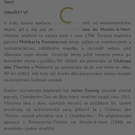
Vent
.
VINAŘSTVÍ
V srdci slavné apelace, doslova pár metrů od emblematického
mlýna, jež ji dal své jméno, leží
Château du Moulin-à-Vent
.
Historie vinařství se začala psát v roce 1794. Čerstvá majitelka
panství
Philiberta Pommierová
tehdy začala se zvelebováním a
restrukturalizací zděděného majetku a obzvlášť velkou péči
věnovala svým vinicím. Vinařství tehdy ještě neneslo jméno po
ikonickém mlýnu z počátku XV. století, ale jmenovalo se
Château
des Thorins
a Philiberta jej spravovala až do své smrti ve věku
99 let (1862), kdy bylo její životní dílo korunováno zlatou medailí
na londýnské Světové výstavě.
Dalším významným majitelem byl
Julien Damoy
, vlastník slavné
parcely
Chambertin Clos de Bèze
, který vinařství koupil roku 1911.
Všechna vína z obou slavných terroirů se počátkem XX. století
prodávaly za astronomické ceny, přičemž ta z Château des
Thorins cenově přestihla vína z Chambertinu ! Po přejmenování
apelace z Romanèche-Thorins na Moulin-à-Vent (1936) se
proměnilo i jméno vinařství.