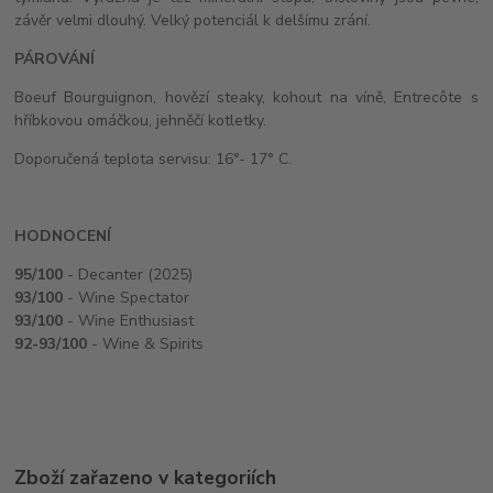
závěr velmi dlouhý. Velký potenciál k delšímu zrání.
PÁROVÁNÍ
Boeuf Bourguignon, hovězí steaky, kohout na víně, Entrecôte s
hříbkovou omáčkou, jehněčí kotletky.
Doporučená teplota servisu: 16°- 17° C.
HODNOCENÍ
95/100
- Decanter (2025)
93/100
- Wine Spectator
93/100
- Wine Enthusiast
92-93/100
- Wine & Spirits
Zboží zařazeno v kategoriích