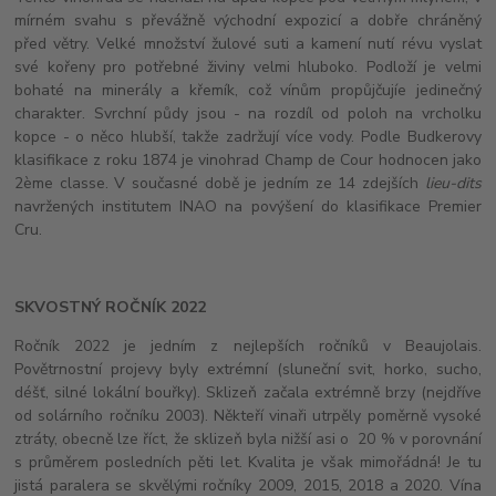
mírném svahu s převážně východní expozicí a dobře chráněný
před větry. Velké množství žulové suti a kamení nutí révu vyslat
své kořeny pro potřebné živiny velmi hluboko. Podloží je velmi
bohaté na minerály a křemík, což vínům propůjčujíe jedinečný
charakter. Svrchní půdy jsou - na rozdíl od poloh na vrcholku
kopce - o něco hlubší, takže zadržují více vody. Podle Budkerovy
klasifikace z roku 1874 je vinohrad Champ de Cour hodnocen jako
2ème classe. V současné době je jedním ze 14 zdejších
lieu-dits
navržených institutem INAO na povýšení do klasifikace Premier
Cru.
SKVOSTNÝ ROČNÍK 2022
Ročník 2022 je jedním z nejlepších ročníků v Beaujolais.
Povětrnostní projevy byly extrémní (sluneční svit, horko, sucho,
déšť, silné lokální bouřky). Sklizeň začala extrémně brzy (nejdříve
od solárního ročníku 2003). Někteří vinaři utrpěly poměrně vysoké
ztráty, obecně lze říct, že sklizeň byla nižší asi o 20 % v porovnání
s průměrem posledních pěti let. Kvalita je však mimořádná! Je tu
jistá paralera se skvělými ročníky 2009, 2015, 2018 a 2020. Vína