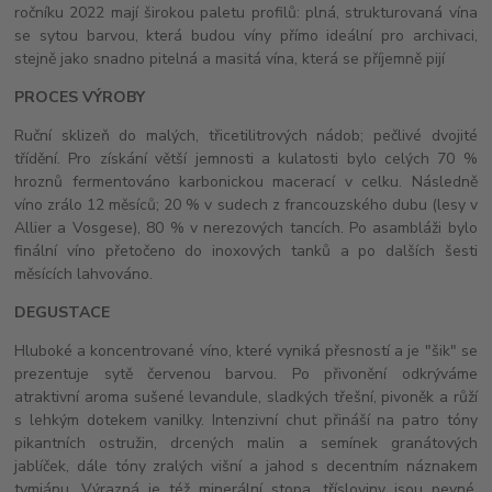
ročníku 2022 mají širokou paletu profilů: plná, strukturovaná vína
se sytou barvou, která budou víny přímo ideální pro archivaci,
stejně jako snadno pitelná a masitá vína, která se příjemně pijí
PROCES VÝROBY
Ruční sklizeň do malých, třicetilitrových nádob; pečlivé dvojité
třídění. Pro získání větší jemnosti a kulatosti bylo celých 70 %
hroznů fermentováno karbonickou macerací v celku. Následně
víno zrálo 12 měsíců; 20 % v sudech z francouzského dubu (lesy v
Allier a Vosgese), 80 % v nerezových tancích. Po asambláži bylo
finální víno přetočeno do inoxových tanků a po dalších šesti
měsících lahvováno.
DEGUSTACE
Hluboké a koncentrované víno, které vyniká přesností a je "šik" se
prezentuje sytě červenou barvou. Po přivonění odkrýváme
atraktivní aroma sušené levandule, sladkých třešní, pivoněk a růží
s lehkým dotekem vanilky. Intenzivní chut přináší na patro tóny
pikantních ostružin, drcených malin a semínek granátových
jablíček, dále tóny zralých višní a jahod s decentním náznakem
tymiánu. Výrazná je též minerální stopa, třísloviny jsou pevné,