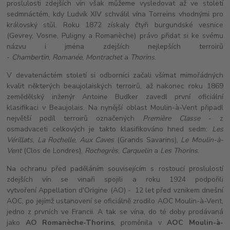
proslulosti zdejších vín však můžeme vysledovat až ve století
sedmnáctém, kdy Ludvík XIV schválil vína Torreins vhodnými pro
královský stůl. Roku 1872 získaly čtyři burgundské vesnice
(Gevrey, Vosne, Puligny a Romanèche) právo přidat si ke svému
názvu i jména zdejších nejlepších terroirů
-
Chambertin
,
Romanée
,
Montrachet
a
Thorins
.
V devatenáctém století si odborníci začali všímat mimořádných
kvalit některých beaujolaiských terroirů, až nakonec roku 1869
zemědělský inženýr Antoine Budker zavedl první oficiální
klasifikaci v Beaujolais. Na nynější oblast Moulin-à-Vent připadl
největší podíl terroirů označených
Première Classe
- z
osmadvaceti celkových je takto klasifikováno hned sedm:
Les
Vérillats
,
La Rochelle
,
Aux Caves
(Grands Savarins),
Le Moulin-à-
Vent
(Clos de Londres),
Rochegrès
,
Carquelin
a
Les Thorins
.
Na ochranu před paděláním souvisejícím s rostoucí proslulostí
zdejších vín se vinaři spojili a roku 1924 podpořili
vytvoření Appellation d'Origine (AO) - 12 let před vznikem dnešní
AOC, po jejímž ustanovení se oficiálně zrodilo AOC Moulin-à-Vent,
jedno z prvních ve Francii. A tak se vína, do té doby prodávaná
jako
AO Romanèche-Thorins
, proměnila v
AOC Moulin-à-