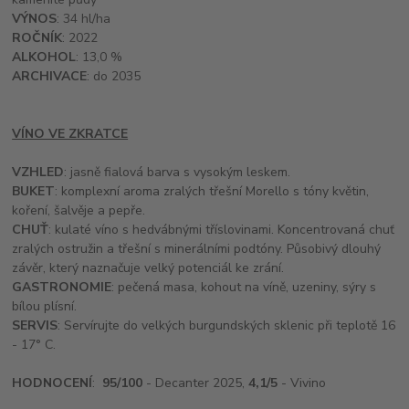
VÝNOS
: 34 hl/ha
ROČNÍK
: 2022
ALKOHOL
: 13,0 %
ARCHIVACE
: do 2035
VÍNO VE ZKRATCE
VZHLED
: jasně fialová barva s vysokým leskem.
BUKET
: komplexní aroma zralých třešní Morello s tóny květin,
koření, šalvěje a pepře.
CHUŤ
: kulaté víno s hedvábnými tříslovinami. Koncentrovaná chuť
zralých ostružin a třešní s minerálními podtóny. Působivý dlouhý
závěr, který naznačuje velký potenciál ke zrání.
GASTRONOMIE
: pečená masa, kohout na víně, uzeniny, sýry s
bílou plísní.
SERVIS
: Servírujte do velkých burgundských sklenic při teplotě 16
- 17° C.
HODNOCENÍ
:
95/100
- Decanter 2025,
4,1/5
- Vivino