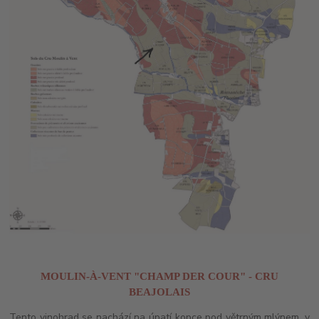
MOULIN-À-VENT "CHAMP DER COUR" - CRU
BEAJOLAIS
Tento vinohrad se nachází na úpatí kopce pod větrným mlýnem, v