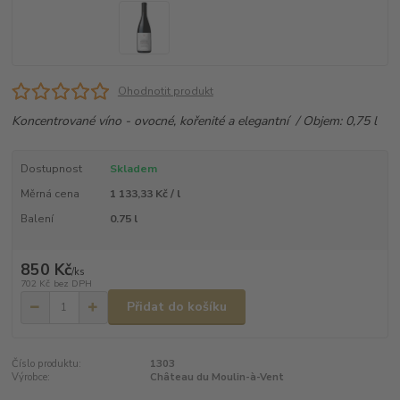
Ohodnotit produkt
Koncentrované víno - ovocné, kořenité a elegantní / Objem: 0,75 l
Dostupnost
Skladem
Měrná cena
1 133,33 Kč / l
Balení
0.75 l
850 Kč
/
ks
702 Kč
bez DPH
Přidat do košíku
Číslo produktu:
1303
Výrobce:
Château du Moulin-à-Vent