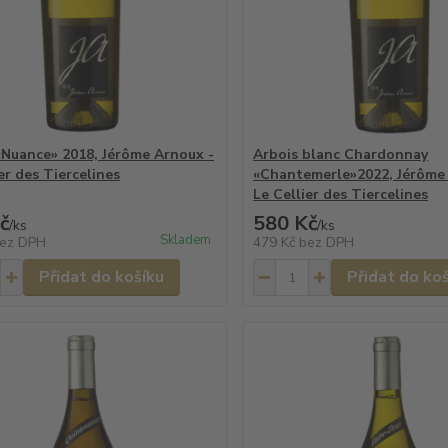
«Nuance» 2018, Jérôme Arnoux -
Arbois blanc Chardonnay
er des Tiercelines
«Chantemerle»2022, Jérôme
Le Cellier des Tiercelines
č
580 Kč
/
ks
/
ks
Skladem
ez DPH
479 Kč
bez DPH
Přidat do košíku
Přidat do ko