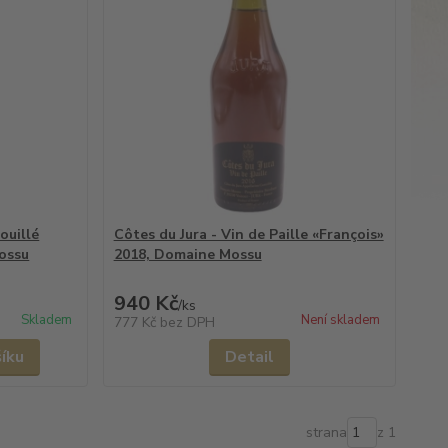
ouillé
Côtes du Jura - Vin de Paille «François»
ossu
2018, Domaine Mossu
940 Kč
/
ks
Skladem
Není skladem
777 Kč
bez DPH
šíku
Detail
strana
z 1