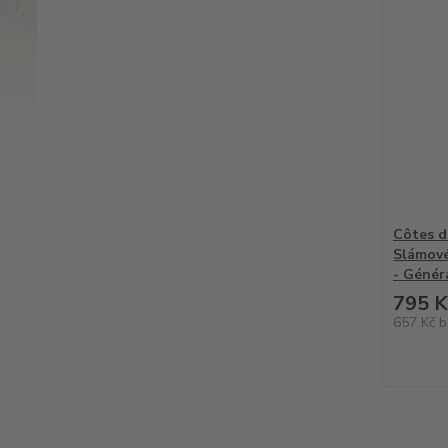
Côtes du
Slámové
- Génér
795 K
657 Kč
b