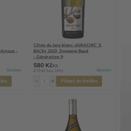
Côtes du Jura blanc «JURACHIC´S
 Arnoux -
BACK» 2023, Domaine Baud
- Génération 9
580 Kč
/
KS
Skladem
Skladem
479 Kč
bez DPH
šíku
Přidat do košíku