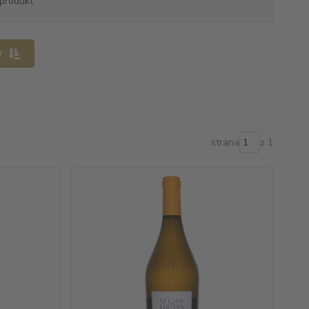
produkt
y
strana
z 1