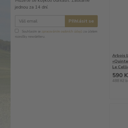
Můžete se kdykoli odhlásit. Zasíláme
jednou za 14 dní.
Přihlásit se
Souhlasím se
zpracováním osobních údajů
za účelem
rozesílky newsletteru.
Arbois 
«Quinte
Le Celli
590 K
488 Kč
b