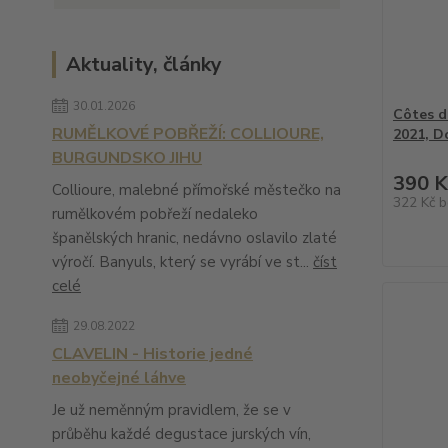
Aktuality, články
30.01.2026
Côtes d
RUMĚLKOVÉ POBŘEŽÍ: COLLIOURE,
2021, D
BURGUNDSKO JIHU
390 K
Collioure, malebné přímořské městečko na
322 Kč
b
rumělkovém pobřeží nedaleko
španělských hranic, nedávno oslavilo zlaté
výročí. Banyuls, který se vyrábí ve st...
číst
celé
29.08.2022
CLAVELIN - Historie jedné
neobyčejné láhve
Je už neměnným pravidlem, že se v
průběhu každé degustace jurských vín,