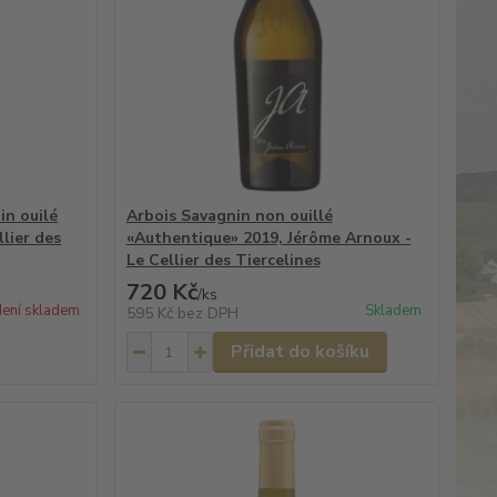
in ouilé
Arbois Savagnin non ouillé
lier des
«Authentique» 2019, Jérôme Arnoux -
Le Cellier des Tiercelines
720 Kč
/
ks
ení skladem
Skladem
595 Kč
bez DPH
Přidat do košíku