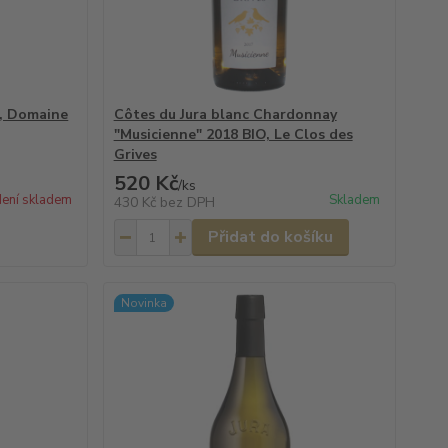
2, Domaine
Côtes du Jura blanc Chardonnay
"Musicienne" 2018 BIO, Le Clos des
Grives
520 Kč
/
ks
ení skladem
Skladem
430 Kč
bez DPH
Přidat do košíku
Novinka