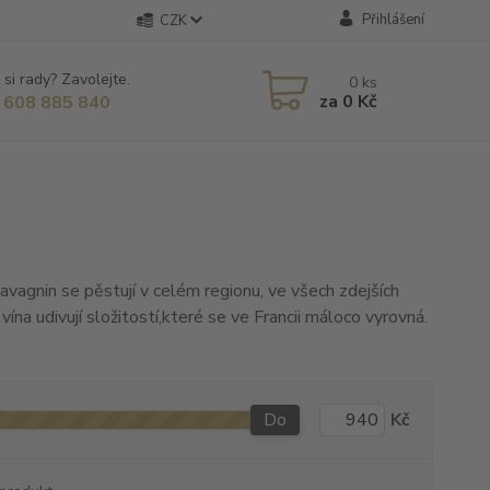
Přihlášení
CZK
 si rady? Zavolejte.
0
ks
za
0 Kč
 608 885 840
avagnin se pěstují v celém regionu, ve všech zdejších
ína udivují složitostí,které se ve Francii máloco vyrovná.
Do
Kč