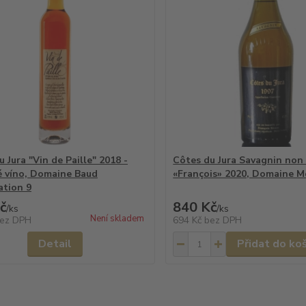
 Jura "Vin de Paille" 2018 -
Côtes du Jura Savagnin non 
 víno, Domaine Baud
«François» 2020, Domaine M
ation 9
č
840 Kč
/
ks
/
ks
Není skladem
ez DPH
694 Kč
bez DPH
Detail
Přidat do ko