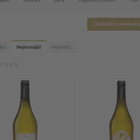
adem
Novinka
Akce
Doprava ZDARMA
TOP 
Upřesnit parametr
jší
Nejlevnější
Nejdražší
1-12 z 12