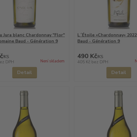
u Jura blanc Chardonnay "Flor"
L´Étoile «Chardonnay» 202
omaine Baud - Génération 9
Baud - Génération 9
č
490 Kč
/
KS
/
KS
Není skladem
N
ez DPH
405 Kč
bez DPH
Detail
Detail