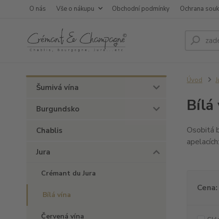
O nás
Vše o nákupu
Obchodní podmínky
Ochrana sou
Úvod
J
Šumivá vína
Bílá
Burgundsko
Osobitá b
Chablis
apelacích
Jura
Crémant du Jura
Cena:
Bílá vína
Červená vína