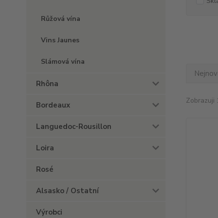
Skl
Růžová vína
Vins Jaunes
Slámová vína
Nejnově
Rhôna
Zobrazuji 
Bordeaux
Languedoc-Rousillon
Loira
Rosé
Alsasko / Ostatní
Výrobci