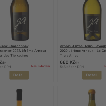
blanc Chardonnay
Arbois «Entre-Deux» Savagn
ssence»2022, Jérôme Arnoux -
2020, Jérôme Arnoux - Le Cel
er des Tiercelines
Tiercelines
č
660 Kč
/
ks
/
ks
Není skladem
N
ez DPH
545 Kč
bez DPH
Detail
Detail