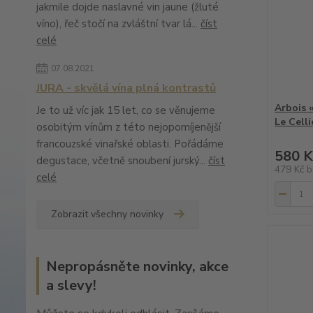
jakmile dojde naslavné vin jaune (žluté
víno), řeč stočí na zvláštní tvar lá...
číst
celé
07.08.2021
JURA - skvělá vína plná kontrastů
Arbois 
Je to už víc jak 15 let, co se věnujeme
Le Celli
osobitým vínům z této nejopomíjenější
francouzské vinařské oblasti. Pořádáme
580 K
degustace, včetně snoubení jurský...
číst
479 Kč
b
celé
Zobrazit všechny novinky
Nepropásněte novinky, akce
a slevy!