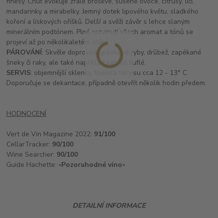
finesy. Chuť evokuje zralé broskve, sušené ovoce, citrusy, liči,
mandarinky a mirabelky. Jemný dotek lipového květu, sladkého
koření a lískových oříšků. Delší a svěží závěr s lehce slaným
minerálním podtónem. Plné rozvinutí všech aromat a tónů se
projeví až po několikaletém zrání.
PÁROVÁNÍ
: Skvěle doprovodí grilované ryby, drůbež, zapékané
šneky či raky, ale také například sýrové suflé.
SERVIS
: objemnější sklenky, teplota servisu cca 12 - 13° C.
Doporučuje se dekantace, případně otevřít několik hodin předem.
HODNOCENÍ
Vert de Vin Magazine 2022:
91/100
CellarTracker:
90/100
Wine Searcher:
90/100
Guide Hachette: «
Pozoruhodné víno
»
DETAILNÍ INFORMACE