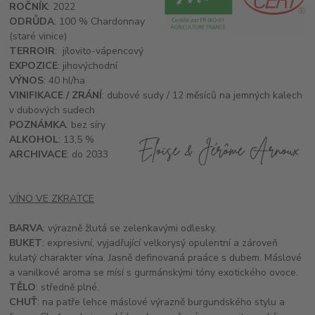
ROČNÍK
: 2022
ODRŮDA
: 100 % Chardonnay
(staré vinice)
TERROIR
: jílovito-vápencový
EXPOZICE
: jihovýchodní
VÝNOS
: 40 hl/ha
VINIFIKACE / ZRÁNÍ
: dubové sudy / 12 měsíců na jemných kalech
v dubových sudech
POZNÁMKA
: bez síry
ALKOHOL
: 13,5 %
ARCHIVACE
: do 2033
VÍNO VE ZKRATCE
BARVA
: výrazně žlutá se zelenkavými odlesky.
BUKET
: expresivní, vyjadřující velkorysý opulentní a zároveň
kulatý charakter vína. Jasně definovaná praáce s dubem. Máslové
a vanilkové aroma se mísí s gurmánskými tóny exotického ovoce.
TĚLO
: středně plné.
CHUŤ
: na patře lehce máslové výrazně burgundského stylu a