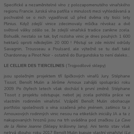
Specifické a nezaměnitelné víno z polozapomenutého vinařského
regionu Francie. Jurská vína patřila v minulosti mezi vyhledávaná a
pochvalně se o nich vyjadřoval už před dvěma sty tisíci lety
Plinius. Když zdejší vinice zdecimovaly mšička révokaz a dvě
světové války zdálo se, že zdejší vinařská tradice zanikne zcela.
Bohudík, nestalo se tak, byť rozloha vinic je dnes pouhých 1 600
hektarů oproti někdejším 20 000 ! Pěstují se zde místní odrůdy
Savagnin, Trousseau a Poulsard, ale výtečně se tu daří také
Chardonnay a Pinot Noir - ostatně do Burgundska to není daleko...
LE CELLIER DES TIERCELINES
(Trojpodílové sklepy)
jsou společným projektem tří špičkových vinařů Jury. Stéphane
Tissot, Benoît Mulin a Jérôme Arnoux zahájili spolupráci roku
2009. Po čtyřech letech však dochází k první změně. Stéphane
Tissot z projektu odstupuje, neboť jej zcela pohltila práce ve
vlastním rodinném vinařství. Vzápětí Benoît Mulin obohacuje
portfolio společnosti o vína ozačená jeho jménem, zatímco ta z
Arnouxových rodinných vinic nesou na etiketách iniciály JA a ta z
nakupovaných hroznů jsou na trh uváděna pod značkou
La Cave
de la Reine Jeanne
(Sklepy královny Jany). Ani tento stav však
netrvá dlouho; roku 2017 Benoît Mulin kupuje vlastní vinařství (
Le