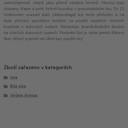
samozřejmostí, stejně jako přísná selekce hroznů. Hrozny byly
zbaveny třapin a poté šetrně lisovány v pneumatickém lisu. Po 12
hodinovém usazení kalů (
débourbage
) byl mošt přetočen a na
řadu přichází spontánní kvašení za použití vlastních místních
kvasinek v dubových sudech. Následuje dvanáctiměsíční školení
na starších dubových sudech. Poslední fází je velmi jemná filtrace
(bez číření) a plnění do láhví bez použití síry.
Zboží zařazeno v kategoriích
Jura
Bílá vína
Jérôme Arnoux