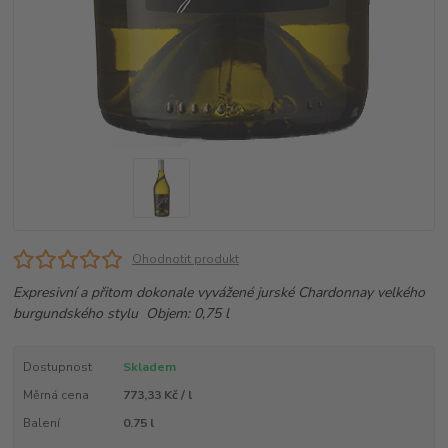
Ohodnotit produkt
Expresivní a přitom dokonale vyvážené jurské Chardonnay velkého
burgundského stylu Objem: 0,75 l
Dostupnost
Skladem
Měrná cena
773,33 Kč / l
Balení
0.75 l