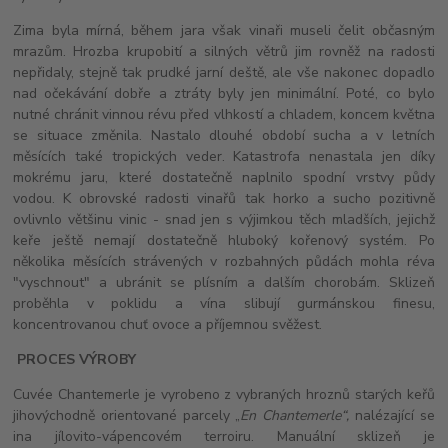
Zima byla mírná, během jara však vinaři museli čelit občasným
mrazům. Hrozba krupobití a silných větrů jim rovněž na radosti
nepřidaly, stejně tak prudké jarní deště, ale vše nakonec dopadlo
nad očekávání dobře a ztráty byly jen minimální. Poté, co bylo
nutné chránit vinnou révu před vlhkostí a chladem, koncem května
se situace změnila. Nastalo dlouhé období sucha a v letních
měsících také tropických veder. Katastrofa nenastala jen díky
mokrému jaru, které dostatečně naplnilo spodní vrstvy půdy
vodou. K obrovské radosti vinařů tak horko a sucho pozitivně
ovlivnlo většinu vinic - snad jen s výjimkou těch mladších, jejichž
keře ještě nemají dostatečně hluboký kořenový systém. Po
několika měsících strávených v rozbahných půdách mohla réva
"vyschnout" a ubránit se plísním a dalším chorobám. Sklizeň
proběhla v poklidu a vína slibují gurmánskou finesu,
koncentrovanou chuť ovoce a příjemnou svěžest.
PROCES VÝROBY
Cuvée Chantemerle je vyrobeno z vybraných hroznů starých keřů
jihovýchodně orientované parcely „
En Chantemerle“,
nalézající se
ina jílovito-vápencovém terroiru. Manuální sklizeň je