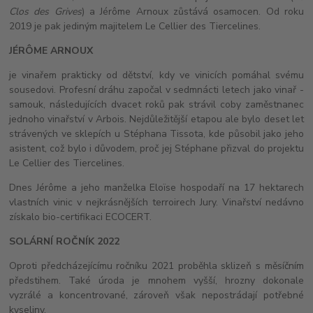
Clos des Grives
) a Jérôme Arnoux zůstává osamocen. Od roku
2019 je pak jediným majitelem Le Cellier des Tiercelines.
JÉRÔME ARNOUX
je vinařem prakticky od dětství, kdy ve vinicích pomáhal svému
sousedovi. Profesní dráhu započal v sedmnácti letech jako vinař -
samouk, následujících dvacet roků pak strávil coby zaměstnanec
jednoho vinařství v Arbois. Nejdůležitější etapou ale bylo deset let
strávených ve sklepích u Stéphana Tissota, kde působil jako jeho
asistent, což bylo i důvodem, proč jej Stéphane přizval do projektu
Le Cellier des Tiercelines.
Dnes Jérôme a jeho manželka Eloïse hospodaří na 17 hektarech
vlastních vinic v nejkrásnějších terroirech Jury. Vinařství nedávno
získalo bio-certifikaci ECOCERT.
SOLÁRNÍ ROČNÍK 2022
Oproti předcházejícímu ročníku 2021 proběhla sklizeň s měsíčním
předstihem. Také úroda je mnohem vyšší, hrozny dokonale
vyzrálé a koncentrované, zároveň však nepostrádají potřebné
kyseliny.