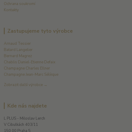
Ochrana soukromí
Kontakty
Zastupujeme tyto výrobce
Arnaud Tessier
Batard Langelier
Bernard Magrez
Chablis Daniel-Etienne Defaix
Champagne Charles Ellner
Champagne Jean-Marc Sélèque
Zobrazit další výrobce →
Kde nás najdete
L PLUS - Miloslav Lerch
V Cibulkách 403/11
150 00 Praha 5