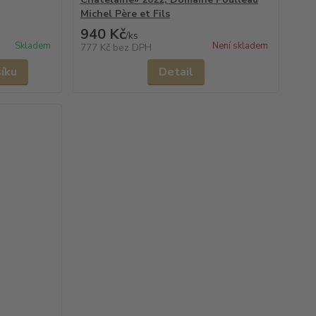
Michel Père et Fils
940 Kč
/
ks
Skladem
Není skladem
777 Kč
bez DPH
šíku
Detail