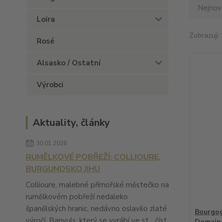
Nejnově
Loira
Zobrazuji 
Rosé
Alsasko / Ostatní
Výrobci
Aktuality, články
30.01.2026
RUMĚLKOVÉ POBŘEŽÍ: COLLIOURE,
BURGUNDSKO JIHU
Collioure, malebné přímořské městečko na
rumělkovém pobřeží nedaleko
španělských hranic, nedávno oslavilo zlaté
Bourgog
výročí. Banyuls, který se vyrábí ve st...
číst
Domaine