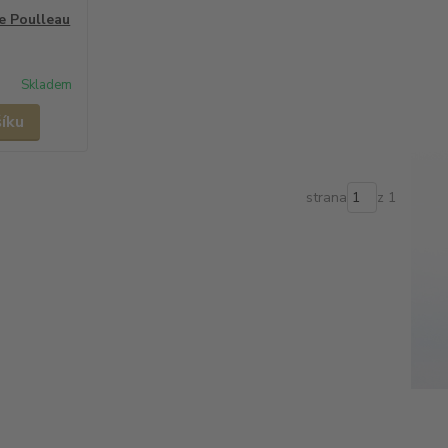
e Poulleau
Skladem
šíku
strana
z 1