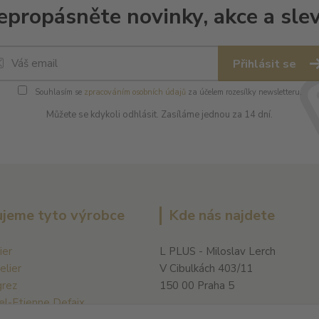
epropásněte novinky, akce a slev
Přihlásit se
Souhlasím se
zpracováním osobních údajů
za účelem rozesílky newsletteru.
Můžete se kdykoli odhlásit. Zasíláme jednou za 14 dní.
jeme tyto výrobce
Kde nás najdete
ier
L PLUS - Miloslav Lerch
elier
V Cibulkách 403/11
grez
150 00 Praha 5
el-Etienne Defaix