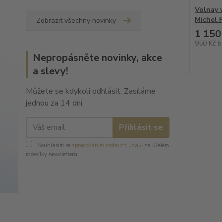
Volnay 
Michel P
Zobrazit všechny novinky
1 150
950 Kč
b
Nepropásněte novinky, akce
a slevy!
Můžete se kdykoli odhlásit. Zasíláme
jednou za 14 dní.
Přihlásit se
Souhlasím se
zpracováním osobních údajů
za účelem
rozesílky newsletteru.