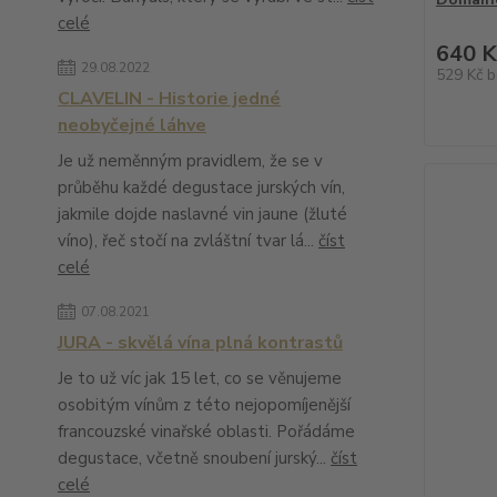
celé
640 K
29.08.2022
529 Kč
b
CLAVELIN - Historie jedné
neobyčejné láhve
Je už neměnným pravidlem, že se v
průběhu každé degustace jurských vín,
jakmile dojde naslavné vin jaune (žluté
víno), řeč stočí na zvláštní tvar lá...
číst
celé
07.08.2021
JURA - skvělá vína plná kontrastů
Je to už víc jak 15 let, co se věnujeme
osobitým vínům z této nejopomíjenější
francouzské vinařské oblasti. Pořádáme
degustace, včetně snoubení jurský...
číst
celé