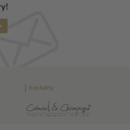
y!
Kontakty
L Plus - Miloslav Lerch