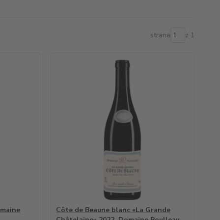
strana
z 1
omaine
Côte de Beaune blanc «La Grande
Châtelaine» 2022, Domaine Poulleau