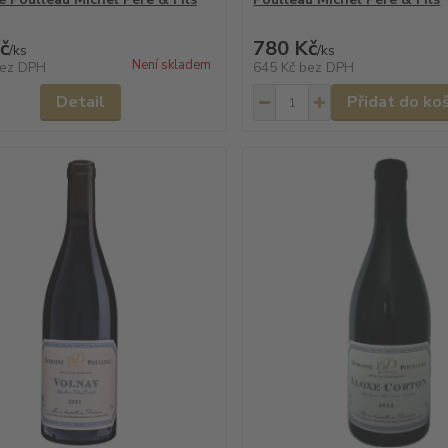
č
780 Kč
/
ks
/
ks
Není skladem
ez DPH
645 Kč
bez DPH
Detail
Přidat do ko