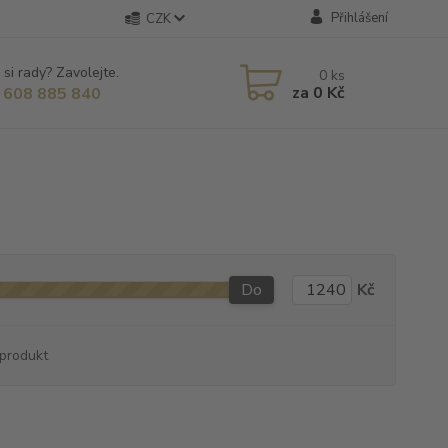
Přihlášení
CZK
 si rady? Zavolejte.
0
ks
za
0 Kč
 608 885 840
Do
Kč
produkt