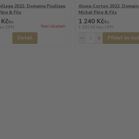
village 2022, Domaine Poulleau
Aloxe-Corton 2022, Domain
ère & Fils
Michel Père & Fils
 Kč
1 240 Kč
/
ks
/
ks
Není skladem
ez DPH
1 025 Kč
bez DPH
Detail
Přidat do ko