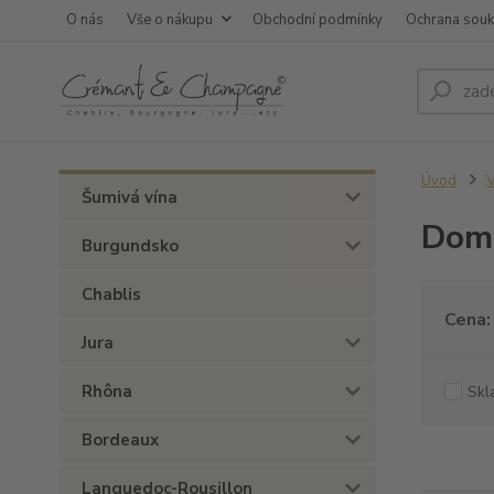
O nás
Vše o nákupu
Obchodní podmínky
Ochrana sou
Úvod
V
Šumivá vína
Doma
Burgundsko
Chablis
Cena:
Jura
Rhôna
Skl
Bordeaux
Languedoc-Rousillon