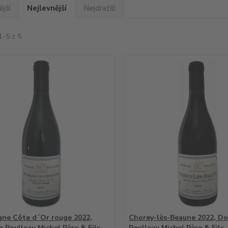
jší
Nejlevnější
Nejdražší
1-5 z 5
ne Côte d´Or rouge 2022,
Chorey-lès-Beaune 2022, D
 Poulleau Michel Père & Fils
Poulleau Michel Père & Fils