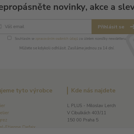
epropásněte novinky, akce a slev
Přihlásit se
Souhlasím se
zpracováním osobních údajů
za účelem rozesílky newsletteru.
Můžete se kdykoli odhlásit. Zasíláme jednou za 14 dní.
jeme tyto výrobce
Kde nás najdete
ier
L PLUS - Miloslav Lerch
elier
V Cibulkách 403/11
grez
150 00 Praha 5
el-Etienne Defaix