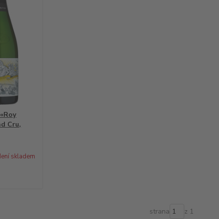
 «Roy
nd Cru,
ení skladem
strana
z 1