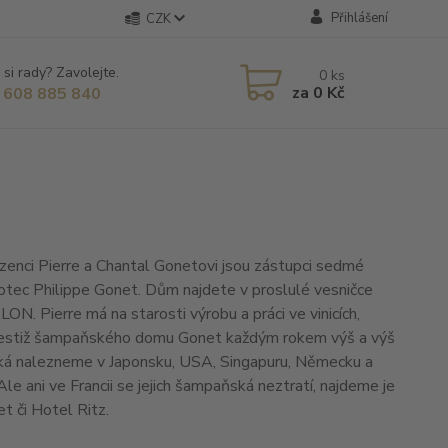
Přihlášení
CZK
 si rady? Zavolejte.
0
ks
za
0 Kč
 608 885 840
ozenci Pierre a Chantal Gonetovi jsou zástupci sedmé
h otec Philippe Gonet. Dům najdete v proslulé vesničce
N. Pierre má na starosti výrobu a práci ve vinicích,
 prestiž šampaňského domu Gonet každým rokem výš a výš
ská nalezneme v Japonsku, USA, Singapuru, Německu a
e ani ve Francii se jejich šampaňská neztratí, najdeme je
met či Hotel Ritz.