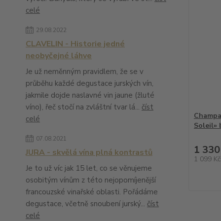
celé
29.08.2022
CLAVELIN - Historie jedné
neobyčejné láhve
Je už neměnným pravidlem, že se v
průběhu každé degustace jurských vín,
jakmile dojde naslavné vin jaune (žluté
víno), řeč stočí na zvláštní tvar lá...
číst
Champa
celé
Soleil»
07.08.2021
1 330
JURA - skvělá vína plná kontrastů
1 099 K
Je to už víc jak 15 let, co se věnujeme
osobitým vínům z této nejopomíjenější
francouzské vinařské oblasti. Pořádáme
degustace, včetně snoubení jurský...
číst
celé