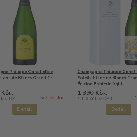
gne Philippe Gonet «Roy
Champagne Philippe Gonet
 blanc de Blancs Grand Cru
Soleil» blanc de Blancs Gra
Édition Frédéric Agid
 Kč
1 390 Kč
/
ks
/
ks
Není skladem
N
č
bez DPH
1 149 Kč
bez DPH
Detail
Detail