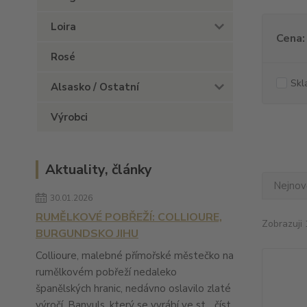
Loira
Cena:
Rosé
Skl
Alsasko / Ostatní
Výrobci
Aktuality, články
Nejnově
30.01.2026
RUMĚLKOVÉ POBŘEŽÍ: COLLIOURE,
Zobrazuji 
BURGUNDSKO JIHU
Collioure, malebné přímořské městečko na
rumělkovém pobřeží nedaleko
španělských hranic, nedávno oslavilo zlaté
výročí. Banyuls, který se vyrábí ve st...
číst