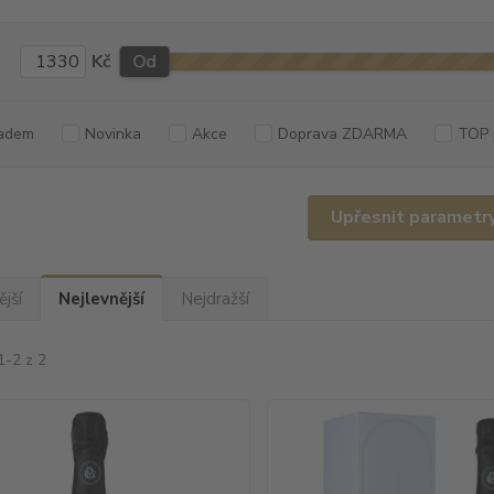
Kč
Od
adem
Novinka
Akce
Doprava ZDARMA
TOP 
Upřesnit parametr
jší
Nejlevnější
Nejdražší
1-2 z 2