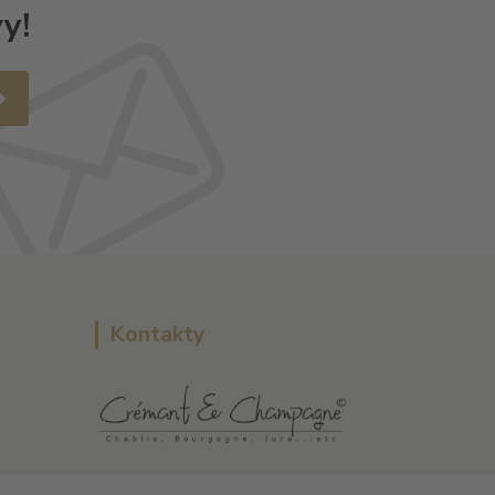
y!
Kontakty
L Plus - Miloslav Lerch