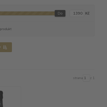
Do
Kč
produkt
y
strana
z 1