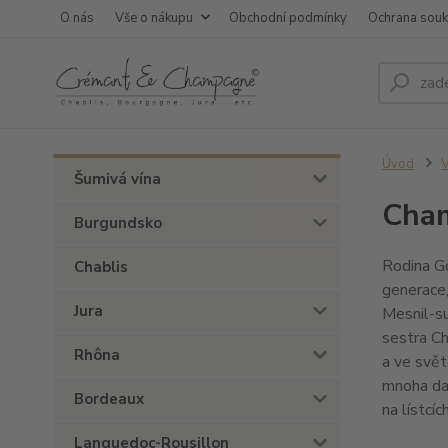
O nás
Vše o nákupu
Obchodní podmínky
Ochrana sou
Úvod
V
Šumivá vína
Cham
Burgundsko
Rodina Go
Chablis
generace,
Jura
Mesnil-su
sestra C
Rhôna
a ve svět
mnoha dal
Bordeaux
na lístcí
Languedoc-Rousillon