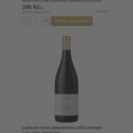
395 Kč
/
ks
Skladem
326 Kč
bez DPH
Přidat do košíku
Collioure rouge «Empreintes» 2023, Domaine
Clos Saint Sebastien