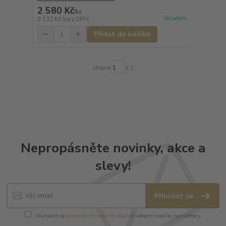
2 580 Kč
/
ks
Skladem
2 132 Kč
bez DPH
Přidat do košíku
strana
z 1
Nepropásněte novinky, akce a
slevy!
Přihlásit se
Souhlasím se
zpracováním osobních údajů
za účelem rozesílky newsletteru.