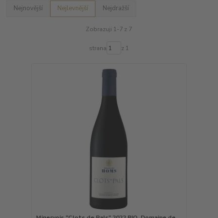
Nejnovější
Nejlevnější
Nejdražší
Zobrazuji 1-7 z 7
strana
z 1
Minervois "Clots de Pals" 2022 BIO, Domaine de