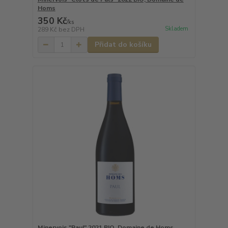
Homs
350 Kč
/
ks
Skladem
289 Kč
bez DPH
Přidat do košíku
Minervois "Paul" 2021 BIO, Domaine de Homs