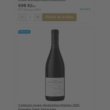
698 Kč
/
ks
Skladem
577 Kč
bez DPH
Přidat do košíku
Novinka
Collioure rouge «Inspiration Marine» 2021,
Domaine Saint Sebastien