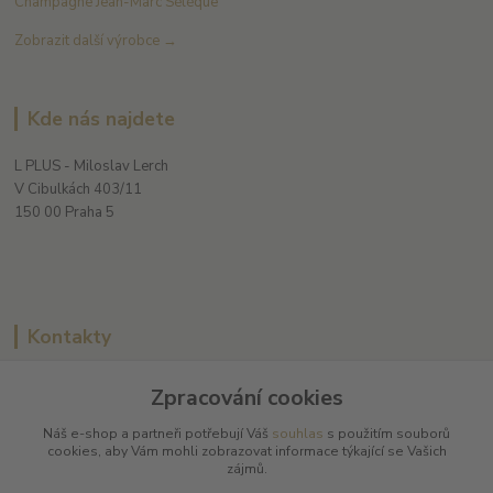
Champagne Jean-Marc Sélèque
Zobrazit další výrobce →
Kde nás najdete
L PLUS - Miloslav Lerch
V Cibulkách 403/11
150 00 Praha 5
Kontakty
Zpracování cookies
L Plus - Miloslav Lerch
Náš e-shop a partneři potřebují Váš
souhlas
s použitím souborů
+420 608 885 840
cookies, aby Vám mohli zobrazovat informace týkající se Vašich
zájmů.
info@dobrafrancouzskavina.cz