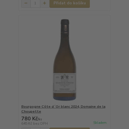
Přidat do košíku
Bourgogne Côte d´Or blanc 2024, Domaine de la
Choupette
780 Kč
/
ks
Skladem
645 Kč
bez DPH