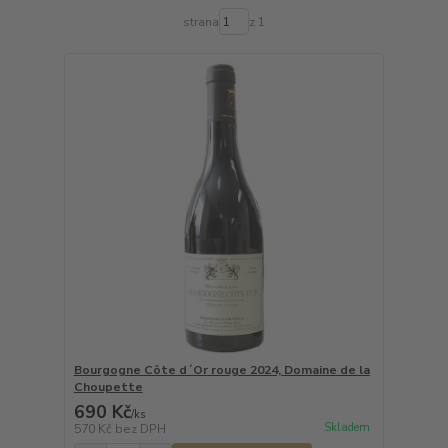
strana
z 1
Bourgogne Côte d´Or rouge 2024, Domaine de la
Choupette
690 Kč
/
ks
Skladem
570 Kč
bez DPH