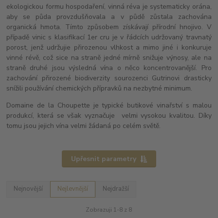
ekologickou formu hospodaření, vinná réva je systematicky orána,
aby se půda provzdušňovala a v půdě zůstala zachována
organická hmota. Tímto způsobem získávají přírodní hnojivo. V
případě vinic s klasifikací 1er cru je v řádcích udržovaný travnatý
porost, jenž udržujie přirozenou vlhkost a mimo jiné i konkuruje
vinné révě, což sice na straně jedné mírně snižuje výnosy, ale na
straně druhé jsou výsledná vína o něco koncentrovanější. Pro
zachování přirozené biodiverzity sourozenci Gutrinovi drasticky
snížili používání chemických přípravků na nezbytné minimum.
Domaine de la Choupette je typické butikové vinařství s malou
produkcí, která se však vyznačuje velmi vysokou kvalitou. Díky
tomu jsou jejich vína velmi žádaná po celém světě.
Upřesnit parametry
Nejnovější
Nejlevnější
Nejdražší
Zobrazuji 1-8 z 8