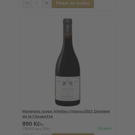
Přidat do košíku
Maranges rouge «Vieilles Vignes»2023, Domaine
de la Choupette
890 Kč
/
ks
Skladem
736 Kč
bez DPH