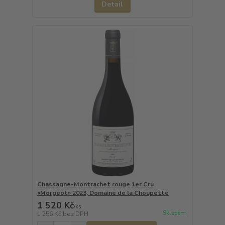
Detail
Chassagne-Montrachet rouge 1er Cru
«Morgeot» 2023, Domaine de la Choupette
1 520 Kč
/
ks
Skladem
1 256 Kč
bez DPH