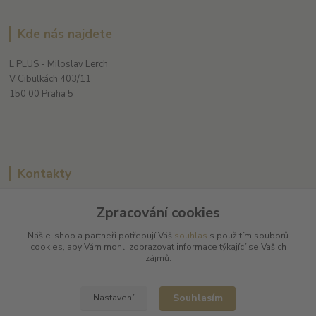
Kde nás najdete
L PLUS - Miloslav Lerch
V Cibulkách 403/11
150 00 Praha 5
Kontakty
Zpracování cookies
L Plus - Miloslav Lerch
Náš e-shop a partneři potřebují Váš
souhlas
s použitím souborů
+420 608 885 840
cookies, aby Vám mohli zobrazovat informace týkající se Vašich
zájmů.
info@dobrafrancouzskavina.cz
Souhlasím
Nastavení