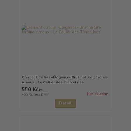
Crémant du Jura «Élégance» Brut nature, Jérôme
Arnoux - Le Cellier des Tiercelines
550 Kč
/
ks
Není skladem
455 Kč
bez DPH
Detail