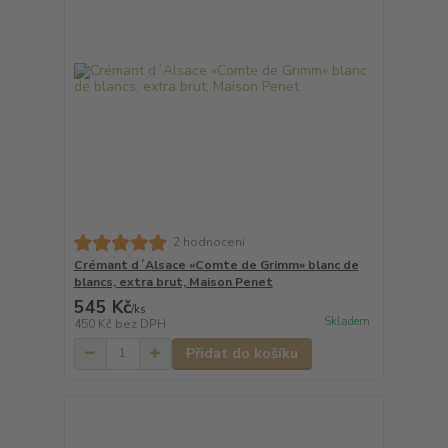
2 hodnocení
Crémant d´Alsace «Comte de Grimm» blanc de
blancs, extra brut, Maison Penet
545 Kč
/
ks
Skladem
450 Kč
bez DPH
Přidat do košíku