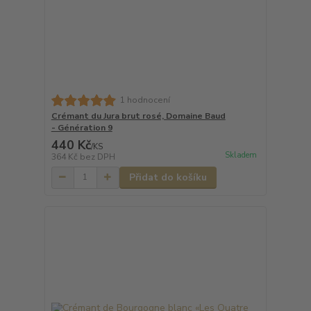
1 hodnocení
Crémant du Jura brut rosé, Domaine Baud
- Génération 9
440 Kč
/
KS
Skladem
364 Kč
bez DPH
Přidat do košíku