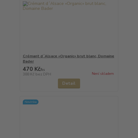
Crémant d´Alsace «Organic» brut blanc, Domaine
Bader
470 Kč
/
ks
Není skladem
388 Kč
bez DPH
Detail
Novinka