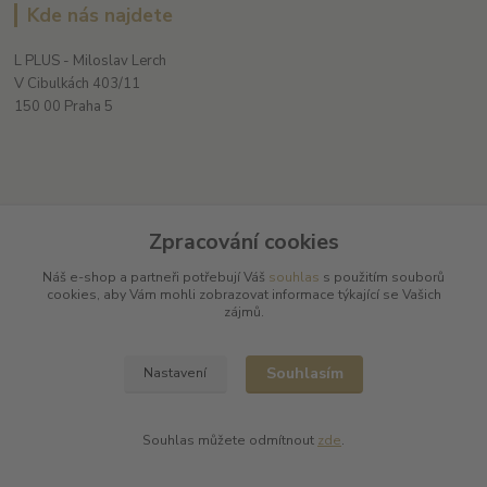
Kde nás najdete
L PLUS - Miloslav Lerch
V Cibulkách 403/11
150 00 Praha 5
Kontakty
Zpracování cookies
Náš e-shop a partneři potřebují Váš
souhlas
s použitím souborů
cookies, aby Vám mohli zobrazovat informace týkající se Vašich
L Plus - Miloslav Lerch
zájmů.
+420 608 885 840
Souhlasím
Nastavení
info@dobrafrancouzskavina.cz
Souhlas můžete odmítnout
zde
.