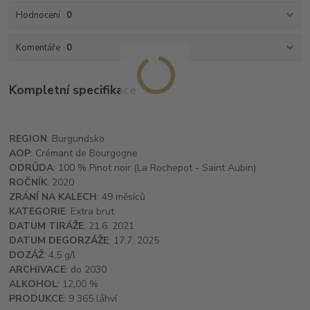
Hodnocení
0
Komentáře
0
Kompletní specifikace
REGION
: Burgundsko
AOP
: Crémant de Bourgogne
ODRŮDA
: 100 % Pinot noir (La Rochepot - Saint Aubin)
ROČNÍK
: 2020
ZRÁNÍ NA KALECH
: 49 měsíců
KATEGORIE
: Extra brut
DATUM TIRÁŽE
: 21.6. 2021
DATUM DEGORZÁŽE
: 17.7. 2025
DOZÁŽ
: 4,5 g/l
ARCHIVACE
: do 2030
ALKOHOL
: 12,00 %
PRODUKCE
: 9 365 láhví