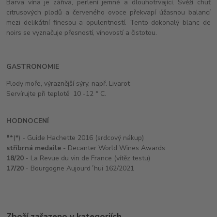
Barva vína je zářivá, perlení jemné a dlouhotrvající. Svěží chuť
citrusových plodů a červeného ovoce překvapí úžasnou balancí
mezi delikátní finesou a opulentností. Tento dokonalý blanc de
noirs se vyznačuje přesností, vínovostí a čistotou.
GASTRONOMIE
Plody moře, výraznější sýry, např. Livarot
Servírujte při teplotě 10 -12 ° C.
HODNOCENÍ
**
(*) - Guide Hachette 2016 (srdcový nákup)
stříbrná medaile
- Decanter World Wines Awards
18/20
- La Revue du vin de France (vítěz testu)
17/20
- Bourgogne Aujourd´hui 162/2021
Zboží zařazeno v kategoriích