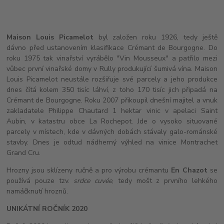
Maison Louis Picamelot
byl založen roku 1926, tedy ještě
dávno před ustanovením klasifikace Crémant de Bourgogne. Do
roku 1975 tak vinařství vyrábělo "Vin Mousseux" a patřilo mezi
vůbec první vinařské domy v Rully produkující šumivá vína. Maison
Louis Picamelot neustále rozšiřuje své parcely a jeho produkce
dnes čítá kolem 350 tisíc láhví, z toho 170 tisíc jich připadá na
Crémant de Bourgogne. Roku 2007 přikoupil dnešní majitel a vnuk
zakladatele Philippe Chautard 1 hektar vinic v apelaci Saint
Aubin, v katastru obce La Rochepot. Jde o vysoko situované
parcely v místech, kde v dávných dobách stávaly galo-románské
stavby. Dnes je odtud nádherný výhled na vinice Montrachet
Grand Cru.
Hrozny jsou sklízeny ručně a pro výrobu crémantu
En Chazot
se
používá pouze tzv.
srdce cuvée
, tedy mošt z prvního lehkého
namáčknutí hroznů.
UNIKÁTNÍ ROČNÍK
2020