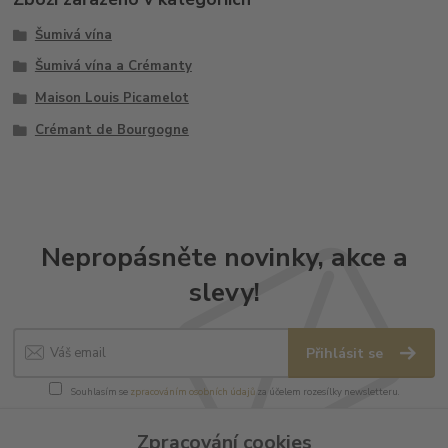
Šumivá vína
Šumivá vína a Crémanty
Maison Louis Picamelot
Crémant de Bourgogne
Nepropásněte novinky, akce a
slevy!
Přihlásit se
Souhlasím se
zpracováním osobních údajů
za účelem rozesílky newsletteru.
Můžete se kdykoli odhlásit. Zasíláme jednou za 14 dní.
Zpracování cookies