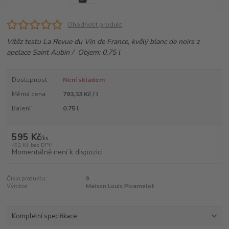
Ohodnotit produkt
Vítěz testu La Revue du Vin de France, kvělý blanc de noirs z
apelace Saint Aubin / Objem: 0,75 l
Dostupnost
Není skladem
Měrná cena
793,33 Kč / l
Balení
0.75 l
595 Kč
/
ks
492 Kč
bez DPH
Momentálně není k dispozici
Číslo produktu:
9
Výrobce:
Maison Louis Picamelot
Kompletní specifikace