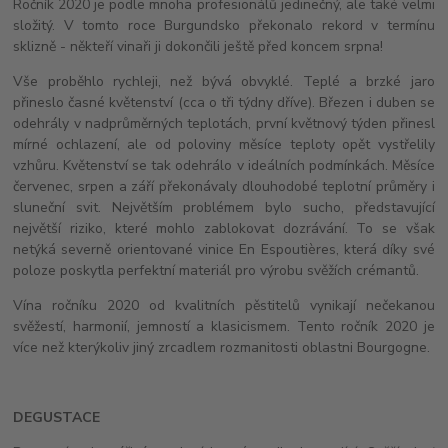
Ročník 2020 je podle mnoha profesionálů jedinečný, ale také velmi
složitý. V tomto roce Burgundsko překonalo rekord v termínu
sklizně - někteří vinaři ji dokončili ještě před koncem srpna!
Vše proběhlo rychleji, než bývá obvyklé. Teplé a brzké jaro
přineslo časné květenství (cca o tři týdny dříve). Březen i duben se
odehrály v nadprůměrných teplotách, první květnový týden přinesl
mírné ochlazení, ale od poloviny měsíce teploty opět vystřelily
vzhůru. Květenství se tak odehrálo v ideálních podmínkách. Měsíce
červenec, srpen a září překonávaly dlouhodobé teplotní průměry i
sluneční svit. Největším problémem bylo sucho, představující
největší riziko, které mohlo zablokovat dozrávání. To se však
netýká severně orientované vinice En Espoutières, která díky své
poloze poskytla perfektní materiál pro výrobu svěžích crémantů.
Vína ročníku 2020 od kvalitních pěstitelů vynikají nečekanou
svěžestí, harmonií, jemností a klasicismem. Tento ročník 2020 je
více než kterýkoliv jiný zrcadlem rozmanitosti oblastni Bourgogne.
DEGUSTACE