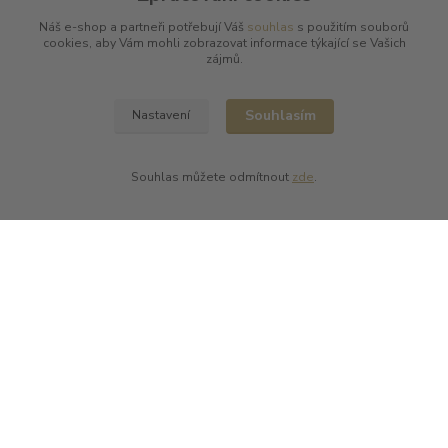
Náš e-shop a partneři potřebují Váš
souhlas
s použitím souborů
cookies, aby Vám mohli zobrazovat informace týkající se Vašich
zájmů.
Informace pro zákazníky
O nás
Souhlasím
Nastavení
Vše o nákupu
Obchodní podmínky
Ochrana soukromí
Souhlas můžete odmítnout
zde
.
Kontakty
Zastupujeme tyto výrobce
Arnaud Tessier
Batard Langelier
Bernard Magrez
Chablis Daniel-Etienne Defaix
Champagne Charles Ellner
Champagne Jean-Marc Sélèque