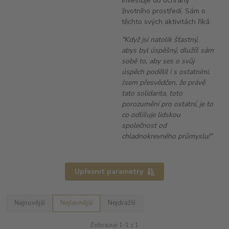
investuje do ochrany
životního prostředí. Sám o
těchto svých aktivitách říká:
"Když jsi natolik šťastný,
abys byl úspěšný, dlužíš sám
sobě to, aby ses o svůj
úspěch podělil i s ostatními.
Jsem přesvědčen, že právě
tato solidarita, toto
porozumění pro ostatní, je to
co odlišuje lidskou
společnost od
chladnokrevného průmyslu!"
Upřesnit parametry
Nejnovější
Nejlevnější
Nejdražší
Zobrazuji 1-1 z 1