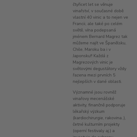
čtyřicet let se věnuje
vinařství, v současné době
vlastní 40 vinic a to nejen ve
Francii, ale také po celém
světě, vína podepsaná
jménem Bernard Magrez tak
můžeme najít ve Španělsku,
Chile, Maroku ba i v
Japonsku!! Každá z
Magrezových vinic je
světovými degustátory vždy
řazena mezi prvních 5
nejlepších v dané oblasti.
Významné jsou rovněž
vinařovy mecenášské
aktivity, finančně podporuje
lékařský výzkum
(kardiochirurgie, rakovina..),
četné kulturním projekty
(operní festivaly aj.) a