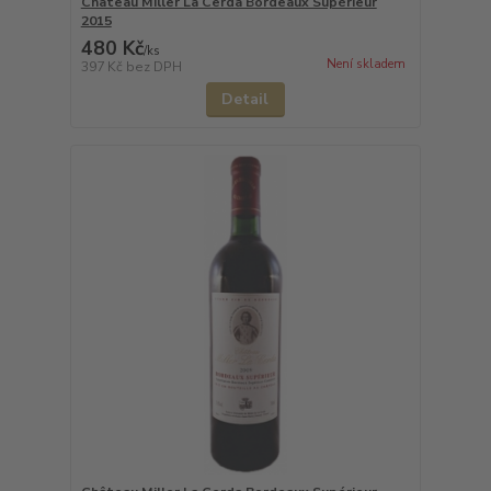
Château Miller La Cerda Bordeaux Supérieur
2015
480 Kč
/
ks
Není skladem
397 Kč
bez DPH
Detail