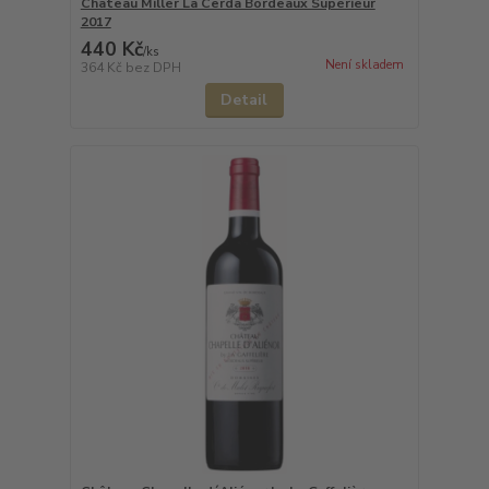
Château Miller La Cerda Bordeaux Supérieur
2017
440 Kč
/
ks
Není skladem
364 Kč
bez DPH
Detail