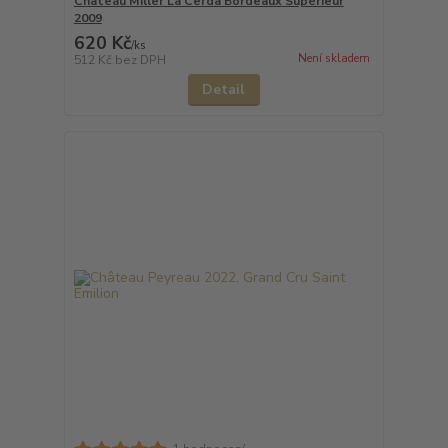
Château Miller La Cerda Bordeaux Supérieur
2009
620 Kč
/
ks
Není skladem
512 Kč
bez DPH
Detail