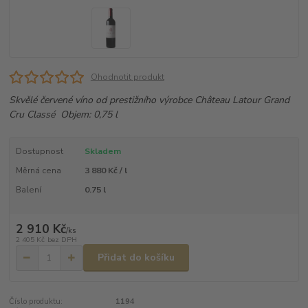
Ohodnotit produkt
Skvělé červené víno od prestižního výrobce Château Latour Grand
Cru Classé Objem: 0,75 l
Dostupnost
Skladem
Měrná cena
3 880 Kč / l
Balení
0.75 l
2 910 Kč
/
ks
2 405 Kč
bez DPH
Přidat do košíku
Číslo produktu:
1194