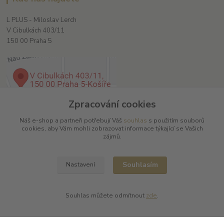
L PLUS - Miloslav Lerch
V Cibulkách 403/11
150 00 Praha 5
Zpracování cookies
Náš e-shop a partneři potřebují Váš
souhlas
s použitím souborů
Kontakty
cookies, aby Vám mohli zobrazovat informace týkající se Vašich
zájmů.
Souhlasím
Nastavení
L Plus - Miloslav Lerch
Souhlas můžete odmítnout
zde
.
+420 608 885 840
info@dobrafrancouzskavina.cz