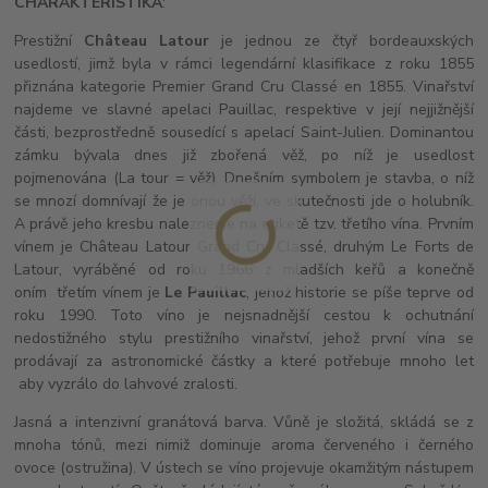
CHARAKTERISTIKA
:
Prestižní
Château Latour
je jednou ze čtyř bordeauxských
usedlostí, jimž byla v rámci legendární klasifikace z roku 1855
přiznána kategorie Premier Grand Cru Classé en 1855. Vinařství
najdeme ve slavné apelaci Pauillac, respektive v její nejjižnější
části, bezprostředně sousedící s apelací Saint-Julien. Dominantou
zámku bývala dnes již zbořená věž, po níž je usedlost
pojmenována (La tour = věž). Dnešním symbolem je stavba, o níž
se mnozí domnívají že je onou věží, ve skutečnosti jde o holubník.
A právě jeho kresbu nalezneme na etiketě tzv. třetího vína. Prvním
vínem je Château Latour Grand Cru Classé, druhým Le Forts de
Latour, vyráběné od roku 1966 z mladších keřů a konečně
oním třetím vínem je
Le Pauillac
, jehož historie se píše teprve od
roku 1990. Toto víno je nejsnadnější cestou k ochutnání
nedostižného stylu prestižního vinařství, jehož první vína se
prodávají za astronomické částky a které potřebuje mnoho let
aby vyzrálo do lahvové zralosti.
Jasná a intenzivní granátová barva. Vůně je složitá, skládá se z
mnoha tónů, mezi nimiž dominuje aroma červeného i černého
ovoce (ostružina). V ústech se víno projevuje okamžitým nástupem