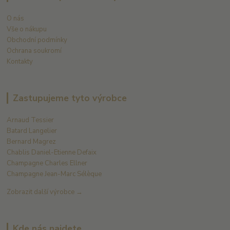
O nás
Vše o nákupu
Obchodní podmínky
Ochrana soukromí
Kontakty
Zastupujeme tyto výrobce
Arnaud Tessier
Batard Langelier
Bernard Magrez
Chablis Daniel-Etienne Defaix
Champagne Charles Ellner
Champagne Jean-Marc Sélèque
Zobrazit další výrobce →
Kde nás najdete