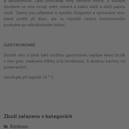
a opulentností. Opět převládají tóny černého ovoce. S každým
douškem se víno rozvíjí, mění, otevírá a nabízí další a další paletu
chutí. Taniny jsou příjemné a vyzrálé. Elegantní a vyrovnané víno,
které potěší již dnes, ale tu největší radost konzumentům
poskytne po několikaletém ležení.
GASTRONOMIE
:
Složité víno si žádá také složitou gastronomii, nejlépe telecí brzlík
s foie gras, nadívané hříbky à la bordelaise, či divokou kachnu na
pomerančích.
Servírujte při teplotě 15 ° C.
Zboží zařazeno v kategoriích
Bordeaux