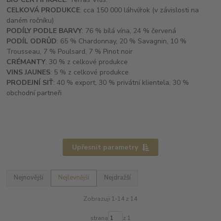
CELKOVÁ PRODUKCE
: cca 150 000 láhví/rok (v závislosti na
daném ročníku)
PODÍLY PODLE BARVY
: 76 % bílá vína, 24 % červená
PODÍL ODRŮD
: 65 % Chardonnay, 20 % Savagnin, 10 %
Trousseau, 7 % Poulsard, 7 % Pinot noir
CRÉMANTY
: 30 % z celkové produkce
VINS JAUNES
: 5 % z celkové produkce
PRODEJNÍ SIŤ
: 40 % export, 30 % privátní klientela, 30 %
obchodní partneři
Upřesnit parametry
Nejnovější
Nejlevnější
Nejdražší
Zobrazuji 1-14 z 14
strana
z 1