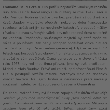
Domaine Baud Père & Fils
patří k nejstarším vinařským rodinám
Jury, firmu založil Jean-François Baud, který se roku 1742 usadil v
obci Vernois. Rodinná tradice trvá bez přerušení až do dnešních
časů, Baudovi v pořádku přečkali i neklidnou dobu francouzské
revoluce, avšak ani jim se nevyhnuly katastrofy v podobě mšičky
révokaze a dvou světových válek, kdy měla rodinná firma skutečně
na kahánku. Pradědeček současných majitelů byl totiž raněn ve
válce a po návratu tak nebyl schopen obdělávat vinice. Situaci
zachránil jeho syn René (sedmá generace), když se ve svých 12
letech ujal hospodářství, obnovil 4,5 hektaru zdecimovaných vinic
a začal je sám obdělávat. Osmá generace se o slovo přihlásila
roku 1978, kdy rodinnou firmu převzali jeho synové, bratři Jean-
Michel a Alain Baudovi. Právě oni založili společnost Baud Père &
Fils a postupně rozšířili rozlohu rodinných vinic na dnešních
dvacet hektarů. Na jejich tvrdou a neúnavnou práci navazují
současní majitelé, rovněž sourozenci, Bastien a Clementina.
Do chodu rodinné firmy byl Bastien zapojen již v útlém věku: «
Být
vinařem je pro mne samozřejmostí, nikdy jsem nechtěl dělat nic
jiného. Po maturitě jsem zamířil na vinařské lyceum do Mâconu a
studium jsem ukončil roku 2014. Během studií jsem sbíral