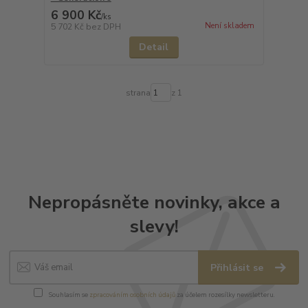
6 900 Kč
/
ks
Není skladem
5 702 Kč
bez DPH
Detail
strana
z 1
Nepropásněte novinky, akce a
slevy!
Přihlásit se
Souhlasím se
zpracováním osobních údajů
za účelem rozesílky newsletteru.