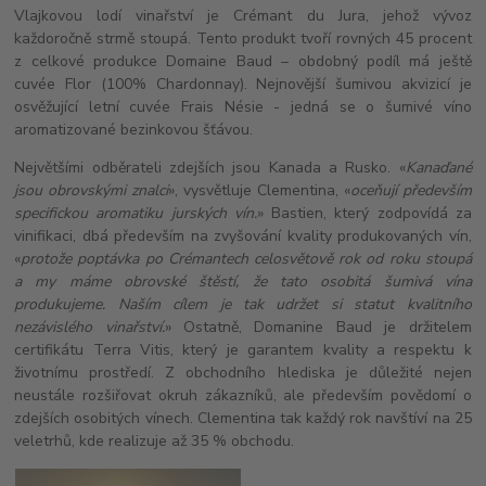
Vlajkovou lodí vinařství je Crémant du Jura, jehož vývoz
každoročně strmě stoupá. Tento produkt tvoří rovných 45 procent
z celkové produkce Domaine Baud – obdobný podíl má ještě
cuvée Flor (100% Chardonnay). Nejnovější šumivou akvizicí je
osvěžující letní cuvée Frais Nésie - jedná se o šumivé víno
aromatizované bezinkovou šťávou.
Největšími odběrateli zdejších jsou Kanada a Rusko. «
Kanaďané
jsou obrovskými znalci
», vysvětluje Clementina, «
oceňují především
specifickou aromatiku jurských vín.
» Bastien, který zodpovídá za
vinifikaci, dbá především na zvyšování kvality produkovaných vín,
«
protože poptávka po Crémantech celosvětově rok od roku stoupá
a my máme obrovské štěstí, že tato osobitá šumivá vína
produkujeme. Naším cílem je tak udržet si statut kvalitního
nezávislého vinařství.
» Ostatně, Domanine Baud je držitelem
certifikátu Terra Vitis, který je garantem kvality a respektu k
životnímu prostředí. Z obchodního hlediska je důležité nejen
neustále rozšiřovat okruh zákazníků, ale především povědomí o
zdejších osobitých vínech. Clementina tak každý rok navštíví na 25
veletrhů, kde realizuje až 35 % obchodu.