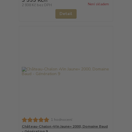
3 555 Kč
/
ks
Není skladem
2 938 Kč
bez DPH
Detail
1 hodnocení
Château-Chalon «Vin Jaune» 2000, Domaine Baud
- Génération 9