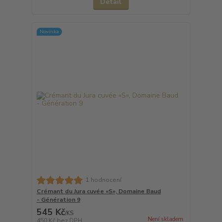
Detail
Novinka
1 hodnocení
Crémant du Jura cuvée «S», Domaine Baud
- Génération 9
545 Kč
/
KS
Není skladem
450 Kč
bez DPH