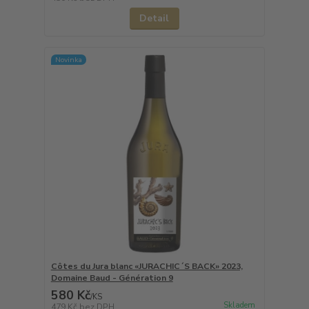
Detail
Novinka
Côtes du Jura blanc «JURACHIC´S BACK» 2023,
Domaine Baud - Génération 9
580 Kč
/
KS
Skladem
479 Kč
bez DPH