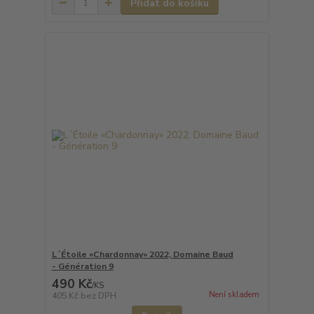
Přidat do košíku
L´Étoile «Chardonnay» 2022, Domaine Baud
- Génération 9
490 Kč
/
KS
Není skladem
405 Kč
bez DPH