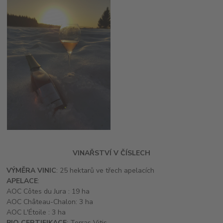
VINAŘSTVÍ V ČÍSLECH
VÝMĚRA VINIC
: 25 hektarů ve třech apelacích
APELACE
:
AOC Côtes du Jura : 19 ha
AOC Château-Chalon: 3 ha
AOC L'Étoile : 3 ha
BIO CERTIFIKACE
: Terras Vitis.