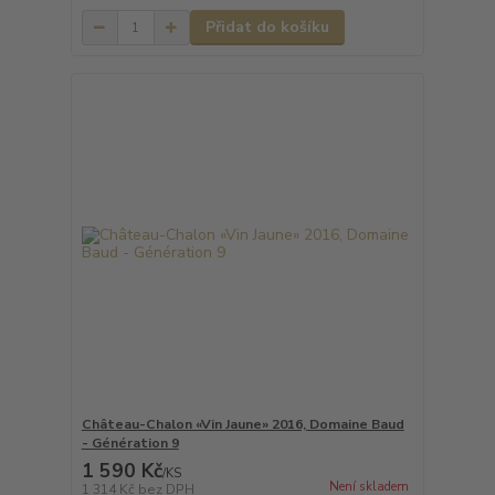
Přidat do košíku
Château-Chalon «Vin Jaune» 2016, Domaine Baud
- Génération 9
1 590 Kč
/
KS
Není skladem
1 314 Kč
bez DPH