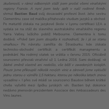
zkušenosti, v rámci odborných stáží jsem prošel všemi vinařskými
regiony Francie. A nyní jsem tedy zpět v naší rodinné firmě
»,
shrnul
Bastien Baud
svůj dosavadní profesní život. Jeho sestru
Clementinu zase od malička přitahovalo studium jazyků a obchod.
Po maturitě získala na jazykové škole v Lyonu certifikaci LEA a
vydala se na stáž do slavného australského vinařského regionu
Yarra Valley, ležícího poblíž Melbourne. Clementina k tomu
dodává: «
Právě tam jsem dospěla k rozhodnutí, že i já se stanu
vinařkou.
» Po návratu zamířila do Štrasburku, kde získala
technicko-obchodní certifikát a certifikát managmentu a
podnikání. Na rodinný statek se vrátila v červnu 2015. Oficiálně
sourozenci převzali vinařství už 1. Ledna 2016. Sami dodávají, «
k
žádné změně vlastně ani nedošlo, vše běží v zavedených kolejích.
Pouze jsme přikoupili několik nových vinic a zároveň jsme vyklučili
jednu starou o výměře 1,5 hektaru, kterou po několika letech znovu
vysadíme
». I přes své mládí se sourozenci Baudovi během krátké
chvíle vyšvihli mezi špičku jurských vín. Bastien byl dokonce
nedávno jmenován prezidentem Asociace des Ambassadeurs des
Vins Jaunes.