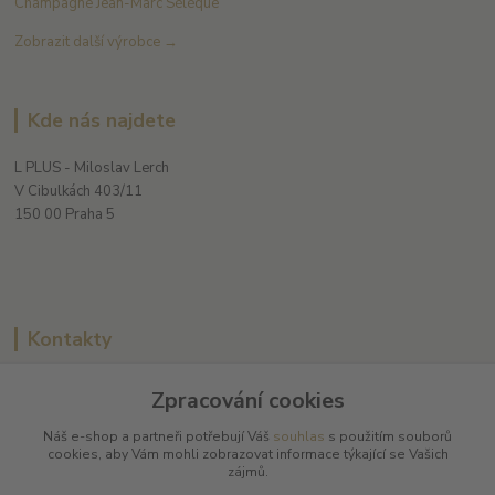
Champagne Jean-Marc Sélèque
Zobrazit další výrobce →
Kde nás najdete
L PLUS - Miloslav Lerch
V Cibulkách 403/11
150 00 Praha 5
Kontakty
Zpracování cookies
L Plus - Miloslav Lerch
Náš e-shop a partneři potřebují Váš
souhlas
s použitím souborů
+420 608 885 840
cookies, aby Vám mohli zobrazovat informace týkající se Vašich
zájmů.
info@dobrafrancouzskavina.cz