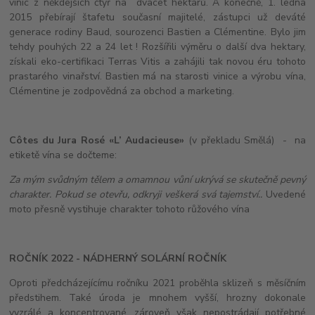
vinic z někdejších čtyř na dvacet hektarů. A konečně, 1. ledna
2015 přebírají štafetu současní majitelé, zástupci už deváté
generace rodiny Baud, sourozenci Bastien a Clémentine. Bylo jim
tehdy pouhých 22 a 24 let ! Rozšířili výměru o další dva hektary,
získali eko-certifikaci Terras Vitis a zahájili tak novou éru tohoto
prastarého vinařství. Bastien má na starosti vinice a výrobu vína,
Clémentine je zodpovědná za obchod a marketing.
Côtes du Jura Rosé «L’ Audacieuse»
(v překladu Smělá) - na
etiketě vína se dočteme:
Za mým svůdným tělem a omamnou vůní ukrývá se skutečně pevný
charakter. Pokud se otevřu, odkryji veškerá svá tajemství..
Uvedené
moto přesně vystihuje charakter tohoto růžového vína
ROČNÍK 2022 - NÁDHERNÝ SOLÁRNÍ ROČNÍK
Oproti předcházejícímu ročníku 2021 proběhla sklizeň s měsíčním
předstihem. Také úroda je mnohem vyšší, hrozny dokonale
vyzrálé a koncentrované, zároveň však nepostrádají potřebné