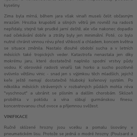
kyseliny.
Zima byla mírná, během jara však vinaři museli čelit občasným
mrazům. Hrozba krupobití a silných větrů jim rovněž na radosti
nepřidaly, stejně tak prudké jarní deště, ale vše nakonec dopadlo
nad očekávání dobře a ztráty byly jen minimální. Poté, co bylo
nutné chránit vinnou révu před vlhkostí a chladem, koncem května
se situace změnila. Nastalo dlouhé období sucha a v letních
měsících také tropických veder. Katastrofa nenastala jen díky
mokrému jaru, které dostatečně naplnilo spodní vrstvy půdy
vodou. K obrovské radosti vinařů tak horko a sucho pozitivně
ovlivnlo většinu vinic - snad jen s výjimkou těch mladších, jejichž
keře ještě nemají dostatečně hluboký kořenový systém. Po
několika měsících strávených v rozbahných půdách mohla réva
"vyschnout" a ubránit se plísním a dalším chorobám. Sklizeň
proběhla v poklidu a vína slibují gurmánskou finesu,
koncentrovanou chuť ovoce a příjemnou svěžest.
VINIFIKACE
Ručně sklízené hrozny jsou vcelku a pomalu lisovány v
pneumatickém lisu. Protože se jedná o modré hrozny (Poulsard a