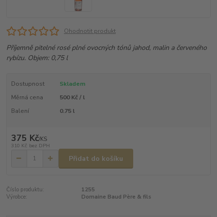
Ohodnotit produkt
Příjemně pitelné rosé plné ovocných tónů jahod, malin a červeného
rybízu. Objem: 0,75 l
Dostupnost
Skladem
Měrná cena
500 Kč / l
Balení
0.75 l
375 Kč
/
KS
310 Kč
bez DPH
Přidat do košíku
Číslo produktu:
1255
Výrobce:
Domaine Baud Père & fils