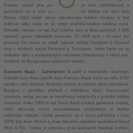
Francie. Jurská vína patřila v minulosti mezi vyhledávaná a
pochvalně se o nich vyjadřoval už před dvěma sty tisíci lety
Plinius. Když zdejší vinice zdecimovaly mšička révokaz a dvě
světové války zdálo se, že zdejší vinařská tradice zanikne zcela.
Bohudík, nestalo se tak, byť rozloha vinic je dnes pouhých 1 600
hektarů oproti někdejším bezmála 20 000!! Jura - to není jen
proslulé Vin Jaune ze zdejší typické odrůdy Savagnin či červená
vína z místních odrůd Poulsard a Trousseau. Velmi často se tu
setkáme také s burgundskými odrůdami Chardonnay a Pinot noir.
Ostatně, do Burgundska odtud není daleko..
Domaine Baud - Génération 9
patří k nejstarším vinařským
rodinám Jury, firmu založil Jean-François Baud, který se roku 1742
usadil v obci Vernois. Rodinná tradice tu nebyla nikdy přerušena,
Baudovi v pořádku přečkali i neklidnou dobu francouzské
revoluce, avšak ani jim se nevyhnula katastrofa v podobě mšičky
révokaze. Roku 1950 to byl René Baud (sedmá generace rodiny),
který obnovuje vinice poznamenané phylloxerou a dvěma
světovými válkami. Osmá generace se o slovo přihlásila v roce
1978, kdy Jean-Michel a Alain Baudovi zakládají společnost Baud
Père & Fils. Tvrdou a vytrvalou prací postupně navyšují rozlohu