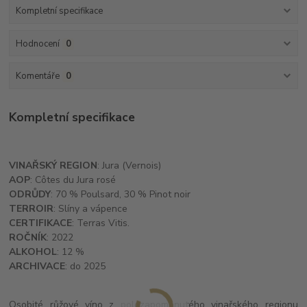
Kompletní specifikace
Hodnocení
0
Komentáře
0
Kompletní specifikace
VINAŘSKÝ REGION
: Jura (Vernois)
AOP
: Côtes du Jura rosé
ODRŮDY
: 70 % Poulsard, 30 % Pinot noir
TERROIR
: Slíny a vápence
CERTIFIKACE
: Terras Vitis.
ROČNÍK
: 2022
ALKOHOL
: 12 %
ARCHIVACE
: do 2025
Osobité růžové víno z polozapomenutého vinařského regionu