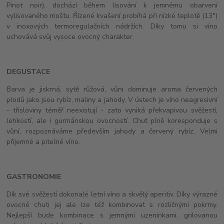
Pinot noir), dochází během lisování k jemnému obarvení
vylisovaného moštu. Řízené kvašení probíhá při nízké teplotě (13°)
v inoxových termoregulačních nádržích. Díky tomu si víno
uchovává svůj vysoce ovocný charakter.
DEGUSTACE
Barva je jiskrná, sytě růžová, vůni dominuje aroma červených
plodů jako jsou rybíz, maliny a jahody. V ústech je víno neagresivní
- třísloviny téměř neexistují - zato vyniká překvapivou svěžestí,
lehkostí, ale i gurmánskou ovocností. Chuť plně koresponduje s
vůní, rozpoznáváme především jahody a červený rybíz. Velmi
příjemné a pitelné víno.
GASTRONOMIE
Dík své svěžestí dokonalé letní víno a skvělý aperitiv. Díky výrazné
ovocné chuti jej ale lze též kombinovat s rozličnými pokrmy.
Nejlepší bude kombinace s jemnými uzeninkami, grilovanou