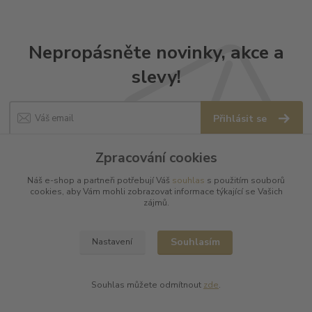
Nepropásněte novinky, akce a
slevy!
Přihlásit se
Souhlasím se
zpracováním osobních údajů
za účelem rozesílky newsletteru.
Zpracování cookies
Můžete se kdykoli odhlásit. Zasíláme jednou za 14 dní.
Náš e-shop a partneři potřebují Váš
souhlas
s použitím souborů
cookies, aby Vám mohli zobrazovat informace týkající se Vašich
zájmů.
Informace pro zákazníky
Souhlasím
Nastavení
O nás
Vše o nákupu
Souhlas můžete odmítnout
zde
.
Obchodní podmínky
Ochrana soukromí