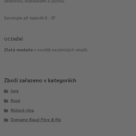
zeleninou, klobáskami či pizzou.
Servírujte při teplotě 6 - 8°.
OCENĚNÍ
Zlatá medaile
v soutěži nezávislých vinařů
Zboží zařazeno v kategoriích
Jura
Rosé
Růžová vína
Domaine Baud Père & fils