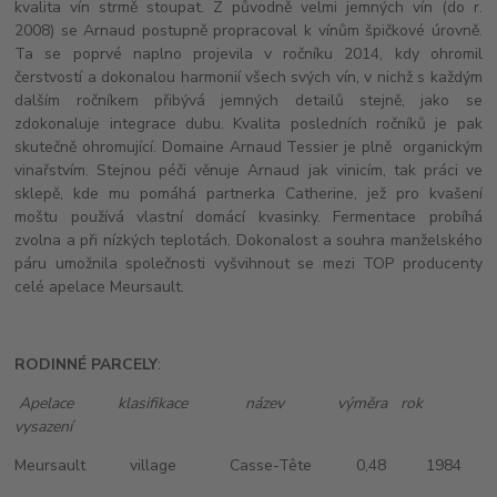
kvalita vín strmě stoupat. Z původně velmi jemných vín (do r.
2008) se Arnaud postupně propracoval k vínům špičkové úrovně.
Ta se poprvé naplno projevila v ročníku 2014, kdy ohromil
čerstvostí a dokonalou harmonií všech svých vín, v nichž s každým
dalším ročníkem přibývá jemných detailů stejně, jako se
zdokonaluje integrace dubu. Kvalita posledních ročníků je pak
skutečně ohromující. Domaine Arnaud Tessier je plně organickým
vinařstvím. Stejnou péči věnuje Arnaud jak vinicím, tak práci ve
sklepě, kde mu pomáhá partnerka Catherine, jež pro kvašení
moštu používá vlastní domácí kvasinky. Fermentace probíhá
zvolna a při nízkých teplotách. Dokonalost a souhra manželského
páru umožnila společnosti vyšvihnout se mezi TOP producenty
celé apelace Meursault.
RODINNÉ PARCELY
:
Apelace klasifikace název výměra rok
vysazení
Meursault village Casse-Tête 0,48 1984