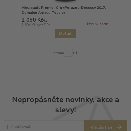
Meursault Premier Cru «Poruzot-Dessus» 2017,
Domaine Arnaud Tessier
2 050 Kč
/
ks
Není skladem
1 694 Kč
bez DPH
Detail
strana
z 1
Nepropásněte novinky, akce a
slevy!
Přihlásit se