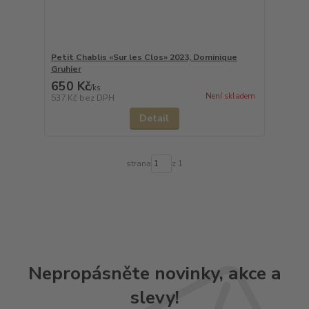
Petit Chablis «Sur les Clos» 2023, Dominique
Gruhier
650 Kč
/
ks
Není skladem
537 Kč
bez DPH
Detail
strana
z 1
Nepropásněte novinky, akce a
slevy!