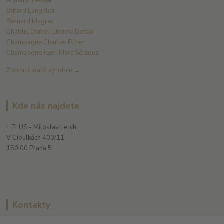
Arnaud Tessier
Batard Langelier
Bernard Magrez
Chablis Daniel-Etienne Defaix
Champagne Charles Ellner
Champagne Jean-Marc Sélèque
Zobrazit další výrobce →
Kde nás najdete
L PLUS - Miloslav Lerch
V Cibulkách 403/11
150 00 Praha 5
Kontakty