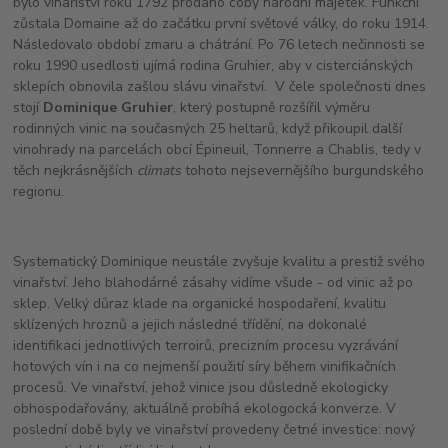
bylo vinařiství roku 1792 prodáno coby národní majetek. Funkční
zůstala Domaine až do začátku první světové války, do roku 1914.
Následovalo období zmaru a chátrání. Po 76 letech nečinnosti se
roku 1990 usedlosti ujímá rodina Gruhier, aby v cisterciánských
sklepích obnovila zašlou slávu vinařství. V čele společnosti dnes
stojí
Dominique Gruhier
, který postupně rozšířil výměru
rodinných vinic na současných 25 heltarů, když přikoupil další
vinohrady na parcelách obcí Épineuil, Tonnerre a Chablis, tedy v
těch nejkrásnějších
climats
tohoto nejsevernějšího burgundského
regionu.
Systematický Dominique neustále zvyšuje kvalitu a prestiž svého
vinařství. Jeho blahodárné zásahy vidíme všude - od vinic až po
sklep. Velký důraz klade na organické hospodaření, kvalitu
sklízených hroznů a jejich následné třídění, na dokonalé
identifikaci jednotlivých terroirů, precizním procesu vyzrávání
hotových vín i na co nejmenší použití síry během vinifikačních
procesů. Ve vinařství, jehož vinice jsou důsledně ekologicky
obhospodařovány, aktuálně probíhá ekologocká konverze. V
poslední době byly ve vinařství provedeny četné investice: nový