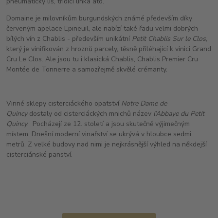
pneumatický lis, třídicí linka atd.
Domaine je milovníkům burgundských známé především díky
červeným apelace Epineuil, ale nabízí také řadu velmi dobrých
bílých vín z Chablis - především unikátní
Petit Chablis Sur le Clos
,
který je vinifikován z hroznů parcely, těsně přiléhající k vinici Grand
Cru Le Clos. Ale jsou tu i klasická Chablis, Chablis Premier Cru
Montée de Tonnerre a samozřejmě skvělé crémanty.
Vinné sklepy cisterciáckého opatství
Notre Dame de
Quincy
dostaly od cisterciáckých mnichů název
l’Abbaye du Petit
Quincy
. Pocházejí ze 12. století a jsou skutečně výjimečným
místem. Dnešní moderní vinařství se ukrývá v hloubce sedmi
metrů. Z velké budovy nad nimi je nejkrásnější výhled na někdejší
cisterciánské panství.