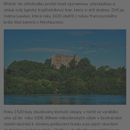
Rhôně. Ve středověku prošel hrad významnou přestavbou a
získal svůj typický trojúhelníkový tvar, který si drží dodnes. Drží jej
rodina Laudun, která roku 1420 obdrží z rukou francouzského
krále titul baronů z Monfauconu.
Roku 1520 byly zbudovány klenuté sklepy, v nichž se vyrábělo
víno až do roku 1936. Během náboženských válek v šestnáctém
století dochází k silnému poškození hradu a po jejich skončení