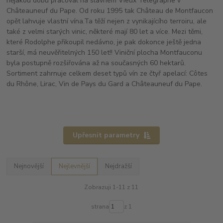
nějakou dobu pracoval na slavném Vieux Telegraphe v
Châteauneuf du Pape. Od roku 1995 tak Château de Montfaucon
opět lahvuje vlastní vína.Ta těží nejen z vynikajícího terroiru, ale
také z velmi starých vinic, některé mají 80 let a více. Mezi těmi,
které Rodolphe přikoupil nedávno, je pak dokonce ještě jedna
starší, má neuvěřitelných 150 let!! Viniční plocha Montfauconu
byla postupně rozšiřována až na současných 60 hektarů.
Sortiment zahrnuje celkem deset typů vín ze čtyř apelací: Côtes
du Rhône, Lirac, Vin de Pays du Gard a Châteauneuf du Pape.
Upřesnit parametry
Nejnovější
Nejlevnější
Nejdražší
Zobrazuji 1-11 z 11
strana
z 1