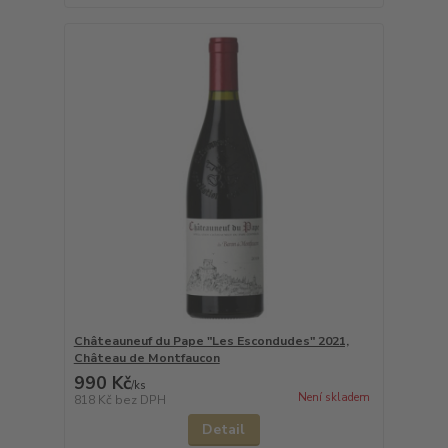
Châteauneuf du Pape "Les Escondudes" 2021,
Château de Montfaucon
990 Kč
/
ks
Není skladem
818 Kč
bez DPH
Detail