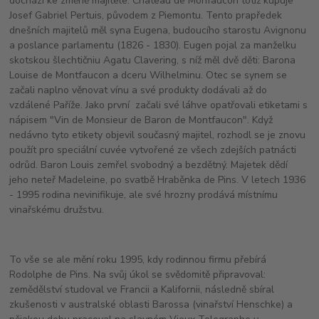
dochází ke změně majitele. Château de Monfaucon totiž kupuje
Josef Gabriel Pertuis, původem z Piemontu. Tento prapředek
dnešních majitelů měl syna Eugena, budoucího starostu Avignonu
a poslance parlamentu (1826 - 1830). Eugen pojal za manželku
skotskou šlechtičniu Agatu Clavering, s níž měl dvě děti: Barona
Louise de Montfaucon a dceru Wilhelminu. Otec se synem se
začali naplno věnovat vínu a své produkty dodávali až do
vzdálené Paříže. Jako první začali své láhve opatřovali etiketami s
nápisem "Vin de Monsieur de Baron de Montfaucon". Když
nedávno tyto etikety objevil současný majitel, rozhodl se je znovu
použít pro speciální cuvée vytvořené ze všech zdejších patnácti
odrůd. Baron Louis zemřel svobodný a bezdětný. Majetek dědí
jeho neteř Madeleine, po svatbě Hraběnka de Pins. V letech 1936
- 1995 rodina nevinifikuje, ale své hrozny prodává místnímu
vinařskému družstvu.
To vše se ale mění roku 1995, kdy rodinnou firmu přebírá
Rodolphe de Pins. Na svůj úkol se svědomitě připravoval:
zemědělství studoval ve Francii a Kalifornii, následně sbíral
zkušenosti v australské oblasti Barossa (vinařství Henschke) a