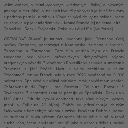
velmi voňavé, s velmi vyvinutými květinovými (fialky) a ovocnými
(mango a meruňka). V nejlepší kvalitě pak vyzařuje živočišné tóny
s podtóny perníku a tabáku. Viognier bývá citlivý na oxidaci, proto
se zpravidla pije v mladém věku. Kromě Francie jej najdeme v Itálii,
Španělsku, Řecku, Švýcarsku, Rakousku či v USA (Kalifornie).
GRENACHE BLANC
je mutací
(podobně jako Grenache Gris)
odrůdy Grenache, pocházející z Katalánska, zejména z provincií
Barcelona a Tarragona.
Tato bílá odrůda byla do Francie
zavedena pod vlivem středověkých dobyvačných výprav
aragonských vévodů. Z vinohradů Roussillonu se vydala směrem k
Provence a jižní Rhôně. Nyní je velmi rozšířena v celém
Středomoří. Jen ve Francii byla v roce 2020 vysázená na 5 900
hektarech. Společně s dalšími odrůdami tvoří součást vín apelací
Châteauneuf du Pape, Lirac, Rasteau, Collioure, Banyuls či
Rivelsaltes. Z ostatních zemí se pěstuje ve Španělsku, Řecku a v
Jižní Africe. Odrůda vyniká odolností, také však nízkými výnosy
(např. v Collioure 20 hl/ha). Dobře se přizpůsobuje chudým
štěrkovým a kamenitým půdám s nízkou kyselostí. Dobře si poradí
se suchem či silým větrem. Grenache blanc dává silná a teplá
suchá vína, často opulentní, stejně jako s dobrou délkou, avšak