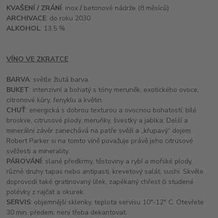
KVAŠENÍ / ZRÁNÍ
: inox
/
betonové nádrže (8 měsíců)
ARCHIVACE
: do roku 2030
ALKOHOL
: 13,5 %
VÍNO VE ZKRATCE
BARVA
: světle žlutá barva.
BUKET
: intenzivní a bohatý s tóny meruněk, exotického ovoce,
citronové kůry, fenyklu a květin.
CHUŤ
: energická s dobrou texturou a ovocnou bohatostí; bílé
broskve, citrusové plody, meruňky, švestky a jablka. Delší a
minerální závěr zanechává na patře svěží a „křupavý“ dojem.
Robert Parker si na tomto víně považuje právě jeho citrusové
svěžesti a minerality.
PÁROVÁNÍ
: slané předkrmy, těstoviny a rybí a mořské plody,
různé druhy tapas nebo antipasti, krevetový salát, sushi. Skvěle
doprovodí také gratinovaný lilek, zapékaný chřest či studené
polévky z rajčat a okurek.
SERVIS
: objemnější sklenky, teplota servisu 10°-12° C. Otevřete
30 min. předem, není třeba dekantovat.