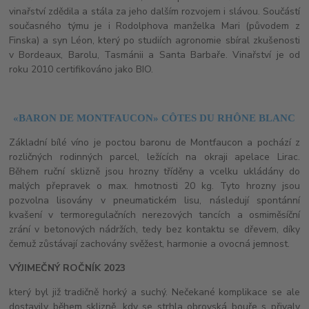
vinařství zdědila a stála za jeho dalším rozvojem i slávou. Součástí
současného týmu je i Rodolphova manželka Mari (původem z
Finska) a syn Léon, který po studiích agronomie sbíral zkušenosti
v Bordeaux, Barolu, Tasmánii a Santa Barbaře. Vinařství je od
roku 2010 certifikováno jako BIO.
«BARON DE MONTFAUCON» CÔTES DU RHÔNE BLANC
Základní bílé víno je poctou baronu de Montfaucon a pochází z
rozličných rodinných parcel, ležících na okraji apelace Lirac.
Během ruční sklizně jsou hrozny tříděny a vcelku ukládány do
malých přepravek o max. hmotnosti 20 kg. Tyto hrozny jsou
pozvolna lisovány v pneumatickém lisu, následují spontánní
kvašení v termoregulačních nerezových tancích a osmiměsíční
zrání v betonových nádržích, tedy bez kontaktu se dřevem, díky
čemuž zůstávají zachovány svěžest, harmonie a ovocná jemnost.
VÝJIMEČNÝ ROČNÍK 2023
který byl již tradičně horký a suchý. Nečekané komplikace se ale
dostavily během sklizně, kdy se strhla obrovská bouře s přivaly