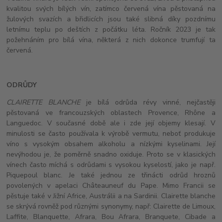
kvalitou svých bílých vín, zatímco červená vína pěstovaná na
žulových svazích a břidlicích jsou také slibná díky pozdnímu
letnímu teplu po deštích z počátku léta. Ročník 2023 je tak
požehnáním pro bílá vína, některá z nich dokonce trumfují ta
červená.
ODRŮDY
CLAIRETTE BLANCHE
je bílá odrůda révy vinné, nejčastěji
pěstovaná ve francouzských oblastech Provence, Rhône a
Languedoc. V současné době ale i zde její objemy klesají. V
minulosti se často používala k výrobě vermutu, neboť produkuje
víno s vysokým obsahem alkoholu a nízkými kyselinami. Její
nevýhodou je, že poměrně snadno oxiduje. Proto se v klasických
vínech často míchá s odrůdami s vysokou kyselostí, jako je např.
Piquepoul blanc. Je
také jednou ze třinácti odrůd hroznů
povolených v apelaci Châteauneuf du Pape. Mimo F
rancii se
pěstuje také v Jižní Africe, Austrálii a na Sardinii. Clairette blanche
se skrývá rovněž pod různými synonymy, např: Clairette de Limoux,
Laffite, Blanquette, Afrara, Bou Afrara, Branquete, Cibade a