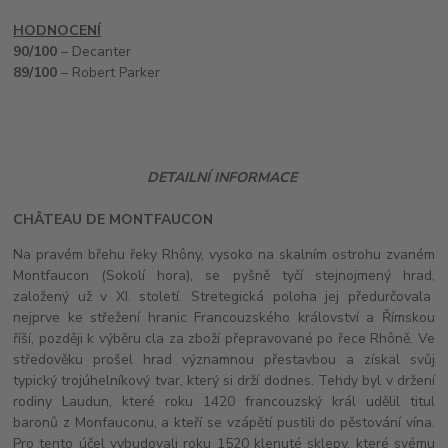
HODNOCENÍ
90/100
– Decanter
89/100
– Robert Parker
DETAILNÍ INFORMACE
CH
Â
TEAU DE MONTFAUCON
Na pravém břehu řeky Rhôny, vysoko na skalním ostrohu zvaném
Montfaucon (Sokolí hora), se pyšně tyčí stejnojmený hrad,
založený už v XI. století. Stretegická poloha jej předurčovala
nejprve ke střežení hranic Francouzského království a Římskou
říší, později k výběru cla za zboží přepravované po řece Rhôně. Ve
středověku prošel hrad významnou přestavbou a získal svůj
typický trojúhelníkový tvar, který si drží dodnes. Tehdy byl v držení
rodiny Laudun, které roku 1420 francouzský král udělil titul
baronů z Monfauconu, a kteří se vzápětí pustili do pěstování vína.
Pro tento účel vybudovali roku 1520 klenuté sklepy, které svému