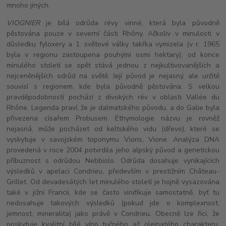
mnoho jiných.
VIOGNIER
je bílá odrůda révy vinné, která byla původně
pěstována pouze v severní části Rhôny. Ačkoliv v minulosti v
důsledku fyloxery a 1. světové války takřka vymizela (v r. 1965
byla v regionu zastoupena pouhými osmi hektary), od konce
minulého století se opět stává jednou z nejkultivovanějších a
nejceněnějších odrůd na světě. Její původ je nejasný, ale určitě
souvisí s regionem, kde byla původně pěstována. S velkou
pravděpodobností pochází z divokých rév v oblasti Vallée du
Rhône. Legenda praví, že je dalmatského původu, a do Galie byla
přivezena císařem Probusem. Ethymologie názvu je rovněž
nejasná, může pocházet od keltského vidu (dřevo), které se
vyskytuje v savojském toponymu Vions, Vione. Analýza DNA
provedená v roce 2004 potvrdila jeho alpský původ a genetickou
příbuznost s odrůdou Nebbiolo. Odrůda dosahuje vynikajících
výsledků v apelaci Condrieu, především v prestižním Château-
Grillet. Od devadesátých let minulého století je hojně vysazována
také v jižní Francii, kde se často vinifikuje samostatně, byť tu
nedosahuje takových výsledků (pokud jde o komplexnost,
jemnost, mineralita) jako právě v Condrieu. Obecně lze říci, že
poskytuje kvalitní bílé víno tučného až olejnatého charakteru,