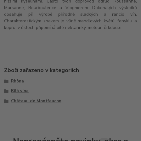
nižšími kyselinami. Často tvoří doprovod odrůd Roussanne,
Marsanne, Bourboulence a Viognierem. Dokonalých výsledků
dosahuje při výrobě přírodně sladkých a rancio vín.
Charakterostickým znakem je vůně mandlových květů, fenyklu a
kopru, v ústech připomíná bílé nektarinky, meloun či kdoule.
Zboží zařazeno v kategoriích
Rhôna
Bílá vína
Château de Montfaucon