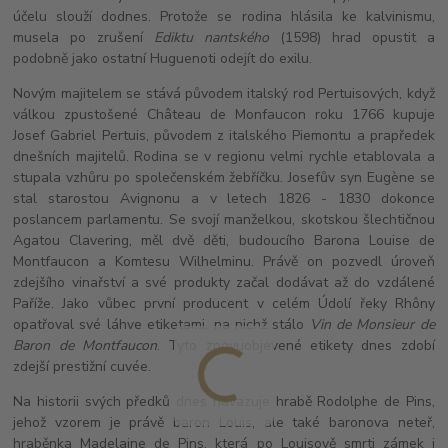
účelu slouží dodnes. Protože se rodina hlásila ke kalvinismu,
musela po zrušení
Ediktu nantského
(1598) hrad opustit a
podobně jako ostatní Huguenoti odejít do exilu.
Novým majitelem se stává původem italský rod Pertuisových, když
válkou zpustošené Château de Monfaucon roku 1766 kupuje
Josef Gabriel Pertuis, původem z italského Piemontu a prapředek
dnešních majitelů. Rodina se v regionu velmi rychle etablovala a
stupala vzhůru po společenském žebříčku. Josefův syn Eugène se
stal starostou Avignonu a v letech 1826 - 1830 dokonce
poslancem parlamentu. Se svojí manželkou, skotskou šlechtičnou
Agatou Clavering, měl dvě děti, budoucího Barona Louise de
Montfaucon a Komtesu Wilhelminu. Právě on pozvedl úroveň
zdejšího vinařství a své produkty začal dodávat až do vzdálené
Paříže. Jako vůbec první producent v celém Údolí řeky Rhôny
opatřoval své láhve etiketami, na nichž stálo
Vin de Monsieur de
Baron de Montfaucon
. Tyto znovuobjevené etikety dnes zdobí
zdejší prestižní cuvée.
Na historii svých předků dnes navazuje hrabě Rodolphe de Pins,
jehož vzorem je právě baron Louis, ale také baronova neteř,
hraběnka Madelaine de Pins, která po Louisově smrti zámek i