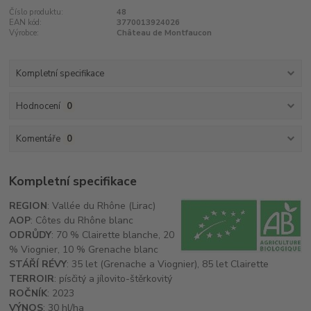
Číslo produktu:
48
EAN kód:
3770013924026
Výrobce:
Château de Montfaucon
Kompletní specifikace
Hodnocení
0
Komentáře
0
Kompletní specifikace
REGION
: Vallée du Rhône (Lirac)
AOP
: Côtes du Rhône blanc
ODRŮDY
: 70 % Clairette blanche, 20
% Viognier, 10 % Grenache blanc
STÁŘÍ RÉVY
: 35 let (Grenache a Viognier), 85 let Clairette
TERROIR
: písčitý a jílovito-štěrkovitý
ROČNÍK
: 2023
VÝNOS
: 30 hl/ha