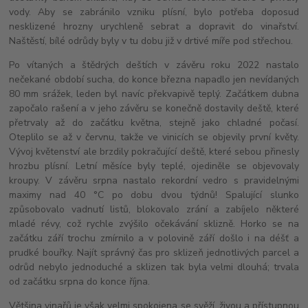
vody. Aby se zabránilo vzniku plísní, bylo potřeba doposud
nesklizené hrozny urychleně sebrat a dopravit do vinařství.
Naštěstí, bílé odrůdy byly v tu dobu již v drtivé míře pod střechou.
Po vítaných a štědrých deštích v závěru roku 2022 nastalo
nečekané období sucha, do konce března napadlo jen nevídaných
80 mm srážek, leden byl navíc překvapivě teplý. Začátkem dubna
započalo rašení a v jeho závěru se konečně dostavily deště, které
přetrvaly až do začátku května, stejně jako chladné počasí.
Oteplilo se až v červnu, takže ve vinicích se objevily první květy.
Vývoj květenství ale brzdily pokračující deště, které sebou přinesly
hrozbu plísní. Letní měsíce byly teplé, ojediněle se objevovaly
kroupy. V závěru srpna nastalo rekordní vedro s pravidelnými
maximy nad 40 °C po dobu dvou týdnů! Spalující slunko
způsobovalo vadnutí listů, blokovalo zrání a zabíjelo některé
mladé révy, což rychle zvýšilo očekávání sklizně. Horko se na
začátku září trochu zmírnilo a v polovině září došlo i na déšť a
prudké bouřky. Najít správný čas pro sklizeň jednotlivých parcel a
odrůd nebylo jednoduché a sklizen tak byla velmi dlouhá; trvala
od začátku srpna do konce října.
Většina vinařů je však velmi spokojena se svěží, živou a přístupnou