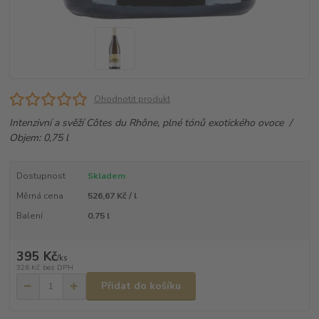
Ohodnotit produkt
Intenzivní a svěží Côtes du Rhône, plné tónů exotického ovoce /
Objem: 0,75 l
Dostupnost
Skladem
Měrná cena
526,67 Kč / l
Balení
0.75 l
395 Kč
/
ks
326 Kč
bez DPH
Přidat do košíku