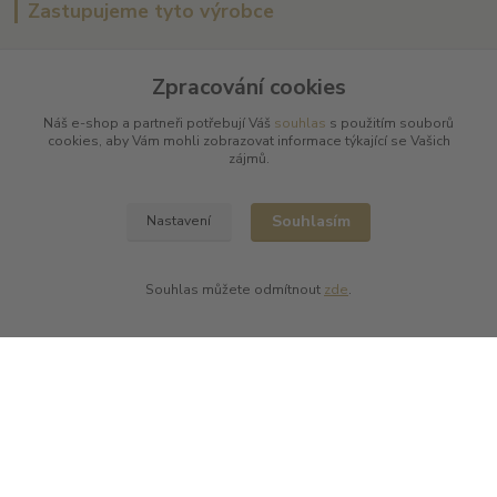
Zastupujeme tyto výrobce
Arnaud Tessier
Batard Langelier
Zpracování cookies
Bernard Magrez
Náš e-shop a partneři potřebují Váš
souhlas
s použitím souborů
Chablis Daniel-Etienne Defaix
cookies, aby Vám mohli zobrazovat informace týkající se Vašich
Champagne Charles Ellner
zájmů.
Champagne Jean-Marc Sélèque
Zobrazit další výrobce →
Souhlasím
Nastavení
Kde nás najdete
Souhlas můžete odmítnout
zde
.
L PLUS - Miloslav Lerch
V Cibulkách 403/11
150 00 Praha 5