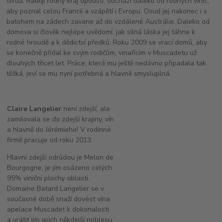
tvrdá. Raději rodný kraj opouští, odchází daleko od rodných vinic,
aby poznal celou Francii a vzápětí i Evropu. Osud jej nakonec i s
batohem na zádech zavane až do vzdálené Austrálie. Daleko od
domova si člověk nejlépe uvědomí, jak silná láska jej táhne k
rodné hroudě a k dědictví předků. Roku 2009 se vrací domů, aby
se konečně přidal ke svým rodičům, vinařícím v Muscadetu už
dlouhých třicet let. Práce, která mu ještě nedávno připadala tak
těžká, jeví se mu nyní potřebná a hlavně smysluplná.
Claire Langelier
není zdejší, ale
zamilovala se do zdejší krajiny, vín
a hlavně do Jérémieho! V rodinné
firmě pracuje od roku 2013.
Hlavní zdejší odrůdou je Melon de
Bourgogne, je jím osázeno celých
95% viniční plochy oblasti.
Domaine Batard Langelier se v
současné době snaží dovést vína
apelace Muscadet k dokonalosti
a vrátit jim jejich někdejší noblesu.