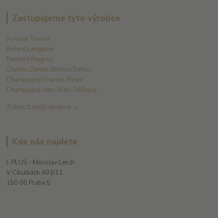
Zastupujeme tyto výrobce
Arnaud Tessier
Batard Langelier
Bernard Magrez
Chablis Daniel-Etienne Defaix
Champagne Charles Ellner
Champagne Jean-Marc Sélèque
Zobrazit další výrobce →
Kde nás najdete
L PLUS - Miloslav Lerch
V Cibulkách 403/11
150 00 Praha 5