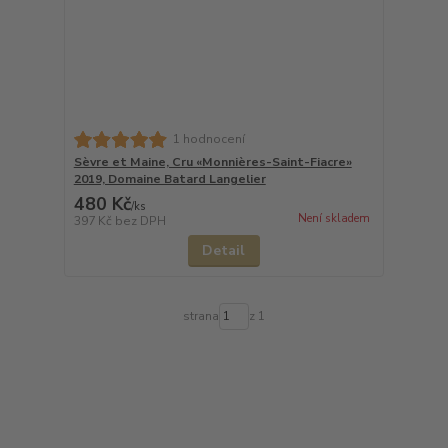
1 hodnocení
Sèvre et Maine, Cru «Monnières-Saint-Fiacre»
2019, Domaine Batard Langelier
480 Kč
/
ks
Není skladem
397 Kč
bez DPH
Detail
strana
z 1