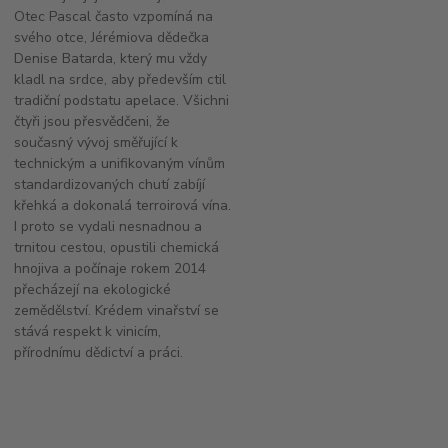
Otec Pascal často vzpomíná na
svého otce, Jérémiova dědečka
Denise Batarda, který mu vždy
kladl na srdce, aby především ctil
tradiční podstatu apelace. Všichni
čtyři jsou přesvědčeni, že
současný vývoj směřující k
technickým a unifikovaným vínům
standardizovaných chutí zabíjí
křehká a dokonalá terroirová vína.
I proto se vydali nesnadnou a
trnitou cestou, opustili chemická
hnojiva a počínaje rokem 2014
přecházejí na ekologické
zemědělství. Krédem vinařství se
stává respekt k vinicím,
přírodnímu dědictví a práci.