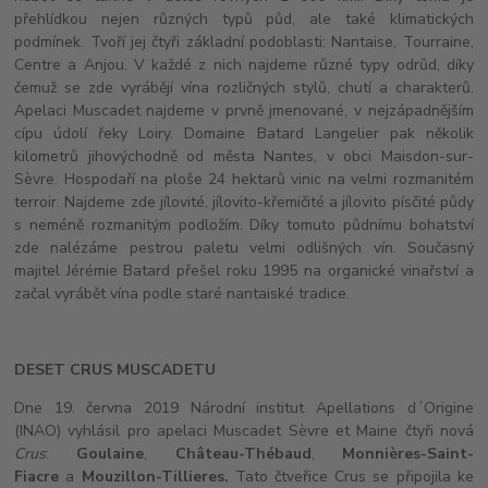
přehlídkou nejen různých typů půd, ale také klimatických
podmínek. Tvoří jej čtyři základní podoblasti: Nantaise, Tourraine,
Centre a Anjou. V každé z nich najdeme různé typy odrůd, díky
čemuž se zde vyrábějí vína rozličných stylů, chutí a charakterů.
Apelaci Muscadet najdeme v prvně jmenované, v nejzápadnějším
cípu údolí řeky Loiry. Domaine Batard Langelier pak několik
kilometrů jihovýchodně od města Nantes, v obci Maisdon-sur-
Sèvre. Hospodaří na ploše 24 hektarů vinic na velmi rozmanitém
terroir. Najdeme zde jílovité, jílovito-křemičité a jílovito písčité půdy
s neméně rozmanitým podložím. Díky tomuto půdnímu bohatství
zde nalézáme pestrou paletu velmi odlišných vín. Současný
majitel Jérémie Batard přešel roku 1995 na organické vinařství a
začal vyrábět vína podle staré nantaiské tradice.
DESET CRUS MUSCADETU
Dne 19. června 2019 Národní institut Apellations d´Origine
(INAO) vyhlásil pro apelaci Muscadet Sèvre et Maine čtyři nová
Crus
:
Goulaine
,
Château-Thébaud
,
Monnières-
Saint-
Fiacre
a
Mouzillon-Tillieres.
Tato čtveřice Crus se připojila ke