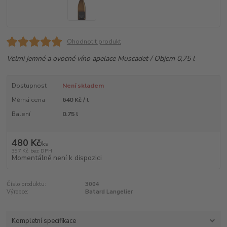
Ohodnotit produkt
Velmi jemné a ovocné víno apelace Muscadet / Objem 0,75 l
Dostupnost
Není skladem
Měrná cena
640 Kč / l
Balení
0.75 l
480 Kč
/
ks
397 Kč
bez DPH
Momentálně není k dispozici
Číslo produktu:
3004
Výrobce:
Batard Langelier
Kompletní specifikace