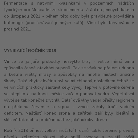
Fermentace s nativními kvasinkami v podzemních nádržích
typických pro Muscadet ze sklocementu. Zrání na jemných kalech
do listopadu 2021 - během této doby byla pravidelně prováděna
batonage (promíchávání jemných kalů). Víno bylo lahvováno v
prosinci 2021.
VYNIKAJÍCÍ ROČNÍK 2019
Vinice se ja jaře probudily nezvykle brzy - velice mírná zima
způsobila časné otevírání pupenů. Pak se však na přelomu dubna
a května vrátily mrazy a způsobily na mnoha místech značné
škody. Také zbytek května byl velmi chladný, následkem čehož se
ve vinicích prakticky zastavil celý vývoj. Teprve v polovině června
se oteplilo a na konci měsíce začalo panovat vedro. Vegetativní
vývoj se tak konečně zrychlil. Další dvě vlny veder přešly regionem
na přelomu července a srpna - vinice začaly trpět vodním
deficitem. Naštěstí konec srpna a zařátek září byly ideální a
sklizeň tak mohla proběhnout bez jakéhokoliv stresu.
Ročník 2019 přinesl velké množství hroznů. takže Jérémie provedl
několik zelených sklizní, aby snížil výnosy a zajistil vyšší