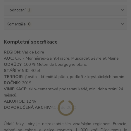
Hodnocení
1
Komentáře
0
Kompletní specifikace
REGION
: Val de Loire
AOC
: Cru - Monnières-Saint-Fiacre, Muscadet Sèvre et Maine
ODRŮDY
: 100 % Melon de bourgogne blanc
STÁŘÍ VINIC
: 40let
TERROIR
: jílovito - křemičitá půda, podloží z krystalických hornin
ROČNÍK
: 2019
VINIFIKACE
: sklo-cementové podzemní kádě, min. doba zrání 24
měsíců.
ALKOHOL
: 12 %
DOPORUČENÁ ARCHIVACE
: do 2030
Údolí řeky Loiry je nejrozsáhlejším vinařským regionem Francie,
neboť se táhne v délce rovných 1 000 km!! Díky tomu je