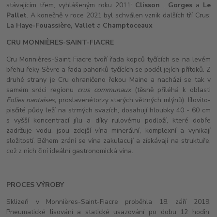
stávajícím třem, vyhlášeným roku 2011:
Clisson
,
Gorges
a
Le
Pallet
.
A
konečně v roce 2021 byl schválen vznik dalších tří Crus:
La Haye-Fouassière, Vallet
a
Champtoceaux
CRU MONNIÈRES-SAINT-FIACRE
Cru Monnières-Saint Fiacre tvoří řada kopců tyčících se na levém
břehu řeky Sèvre a řada pahorků tyčících se podél jejích přítoků. Z
druhé strany je Cru ohraničeno řekou Maine a nachází se tak v
samém srdci regionu
crus communaux
(těsně přiléhá k oblasti
Folies nantaises,
proslavené
torzy starých větrných mlýnů). Jílovito-
pisčité
půdy leží na strmých svazích, dosahují hloubky 40 - 60 cm
s vyšší koncentrací jílu a d
íky rulovému podloží, které dobře
zadržuje vodu, jsou zdejší vína minerální, komplexní a vynikají
složitostí. Během zrání se vína zakulacují a získávají na struktuře,
což z nich činí ideální gastronomická vína.
PROCES VÝROBY
Sklizeň v Monnières-Saint-Fiacre proběhla 18. září 2019.
Pneumatické lisování a statické usazování po dobu 12 hodin.