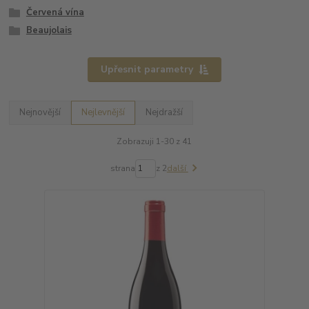
Červená vína
Beaujolais
Upřesnit parametry
Nejnovější
Nejlevnější
Nejdražší
Zobrazuji 1-30 z 41
strana
z 2
další