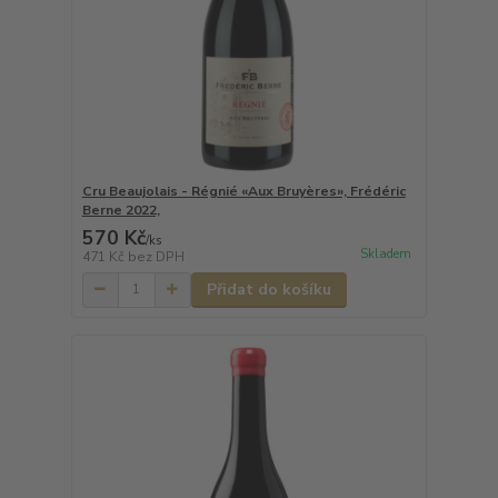
Cru Beaujolais - Régnié «Aux Bruyères», Frédéric
Berne 2022,
570 Kč
/
ks
Skladem
471 Kč
bez DPH
Přidat do košíku