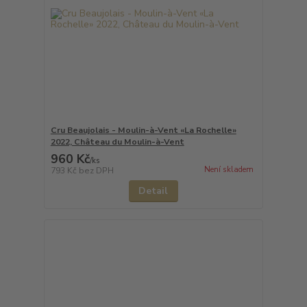
Cru Beaujolais - Moulin-à-Vent «La Rochelle»
2022, Château du Moulin-à-Vent
960 Kč
/
ks
Není skladem
793 Kč
bez DPH
Detail