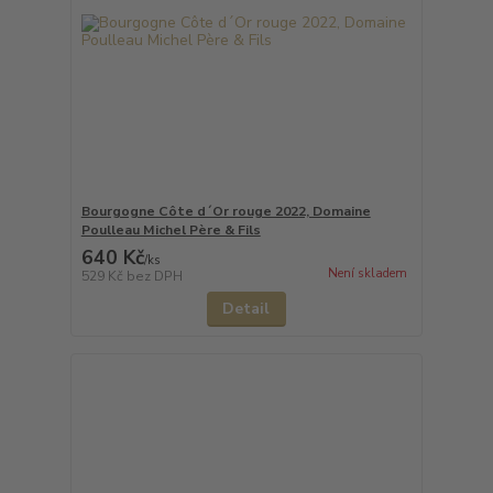
Bourgogne Côte d´Or rouge 2022, Domaine
Poulleau Michel Père & Fils
640 Kč
/
ks
Není skladem
529 Kč
bez DPH
Detail