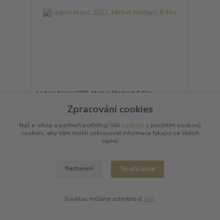
Ladoix blanc 2022, Michel Mallard & Fils
1 120 Kč
/
ks
Zpracování cookies
Skladem
926 Kč
bez DPH
Náš e-shop a partneři potřebují Váš
souhlas
s použitím souborů
Přidat do košíku
cookies, aby Vám mohli zobrazovat informace týkající se Vašich
zájmů.
Načíst další produkty (11)
Souhlasím
Nastavení
strana
z 2
další
Souhlas můžete odmítnout
zde
.