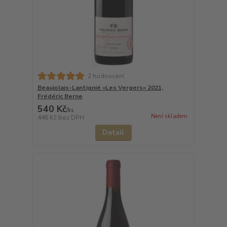
2 hodnocení
Beaujolais-Lantignié «Les Vergers» 2021,
Frédéric Berne
540 Kč
/
ks
Není skladem
446 Kč
bez DPH
Detail