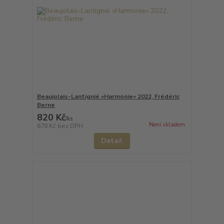
Beaujolais-Lantignié «Harmonie» 2022, Frédéric
Berne
820 Kč
/
ks
Není skladem
678 Kč
bez DPH
Detail