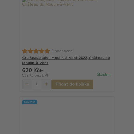
1 hodnocení
Cru Beaujolais - Moulin-à-Vent 2022, Château du
Moulin-à-Vent
620 Kč
/
ks
Skladem
512 Kč
bez DPH
Přidat do košíku
Novinka