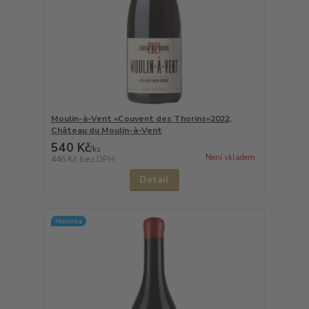
Moulin-à-Vent «Couvent des Thorins»2022,
Château du Moulin-à-Vent
540 Kč
/
ks
Není skladem
446 Kč
bez DPH
Detail
Novinka