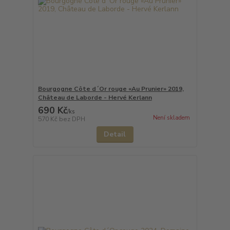
Bourgogne Côte d´Or rouge «Au Prunier» 2019,
Château de Laborde - Hervé Kerlann
690 Kč
/
ks
Není skladem
570 Kč
bez DPH
Detail