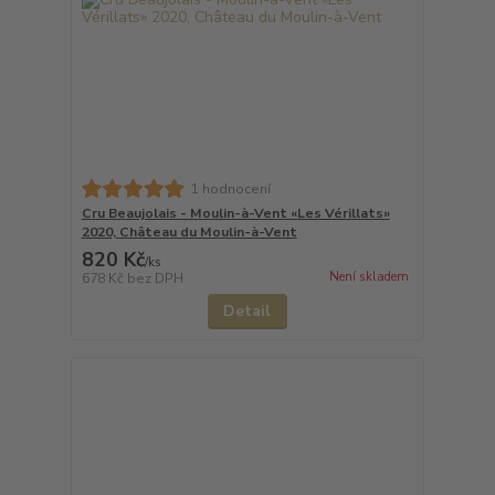
1 hodnocení
Cru Beaujolais - Moulin-à-Vent «Les Vérillats»
2020, Château du Moulin-à-Vent
820 Kč
/
ks
Není skladem
678 Kč
bez DPH
Detail