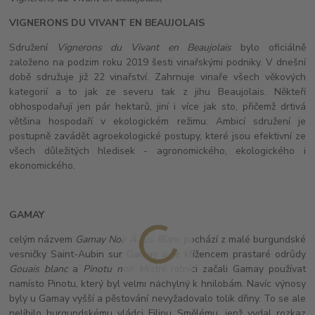
VIGNERONS DU VIVANT EN BEAUJOLAIS
Sdružení
Vignerons du Vivant en Beaujolais
bylo oficiálně
založeno na podzim roku 2019 šesti vinařskými podniky. V dnešní
době sdružuje již 22 vinařství. Zahrnuje vinaře všech věkových
kategorií a to jak ze severu tak z jihu Beaujolais. Někteří
obhospodařují jen pár hektarů, jiní i více jak sto, přičemž drtivá
většina hospodaří v ekologickém režimu. Ambicí sdružení je
postupně zavádět agroekologické postupy, které jsou efektivní ze
všech důležitých hledisek - agronomického, ekologického i
ekonomického.
GAMAY
celým názvem
Gamay Noir À Jus Blanc
pochází z malé burgundské
vesničky Saint-Aubin sur Gamay a je křížencem prastaré odrůdy
Gouais blanc
a
Pinotu noir
. Místní rolníci začali Gamay používat
namísto Pinotu, který byl velmi náchylný k hnilobám. Navíc výnosy
byly u Gamay vyšší a pěstování nevyžadovalo tolik dřiny. To se ale
nelíbilo burgundskému vládci Filipu Smělému, jenž vydal rozkaz