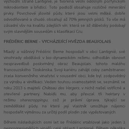
východní straně Lantignié, je tvořená velmi odolným porfyrickým
mikrodioritem a břidlicí. Toto podloží obsahuje rozličné minerální
prvky. Povrchové jílovité půdy, které jsou velmi mělké, dobře
odvodňované a chudé, obsahují až 70% jemných písků. To vše má
zásadní vliv na kvalitu zdejších vín, která se až ďábelsky podobají
svým slavnějším sousedům s klasifikací Cru.
FRÉDÉRIC BERNE - VYCHÁZEJÍCÍ HVĚZDA BEAUJOLAIS
Mladý a vášnivý Frédéric Berne hospodaří v obci Lantignié, své
vinohrady obdělává v bio-dynamickém režimu, odhodlán obnovit
nespravedlivě poskvrněný obraz Beaujolais, tohoto malého
francouzského Toskánska. Svoji kariéru zahájil coby zaměstnanec
zcela konvenčního vinařství v sousední obci, kde byl zodpovědný
za výrobu a vinifikaci. Veden touhou osamostatnit se, seznámil se
roku 2013 s majiteli
Château des Vergers
, v nichž našel vstřícné a
otevřené partnery. Nabídli mu, aby převzal tři hektary v
režimu
sharecroppingu
, což je právní úprava, týkající se
zemědělské půdy, na které její vlastník umožňuje nájemci
hospodařit výměnou za určitý podíl plodin zde vypěstovaných.
Během následujících osmi let se Frédéric etabloval jako jeden z
nejprogresivnějších vinařů celé oblasti Lantignié. Během několika