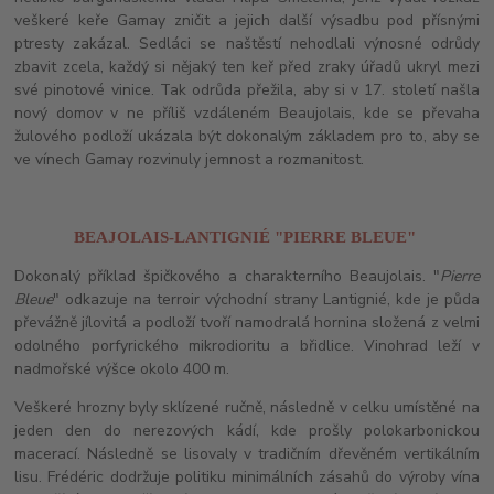
veškeré keře Gamay zničit a jejich další výsadbu pod přísnými
ptresty zakázal. Sedláci se naštěstí nehodlali výnosné odrůdy
zbavit zcela, každý si nějaký ten keř před zraky úřadů ukryl mezi
své pinotové vinice. Tak odrůda přežila, aby si v 17. století našla
nový domov v ne příliš vzdáleném Beaujolais, kde se převaha
žulového podloží ukázala být dokonalým základem pro to, aby se
ve vínech Gamay rozvinuly jemnost a rozmanitost.
BEAJOLAIS-LANTIGNIÉ "PIERRE BLEUE"
Dokonalý příklad špičkového a charakterního Beaujolais. "
Pierre
Bleue
" odkazuje na terroir východní strany Lantignié, kde je půda
převážně jílovitá a podloží tvoří namodralá hornina složená z velmi
odolného porfyrického mikrodioritu a břidlice. Vinohrad leží v
nadmořské výšce okolo 400 m.
Veškeré hrozny byly sklízené ručně, následně v celku umístěné na
jeden den do nerezových kádí, kde prošly polokarbonickou
macerací. Následně se lisovaly v tradičním dřevěném vertikálním
lisu. Frédéric dodržuje politiku minimálních zásahů do výroby vína