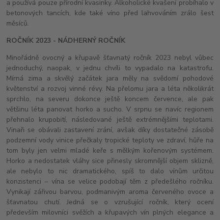
a používá pouze přírodní kvasinky. Alkoholické kvašení probíhalo v
betonových tancích, kde také víno před lahvováním zrálo šest
měsíců.
ROČNÍK 2023 - NÁDHERNÝ ROČNÍK
Minořádně ovocný a křupavě šťavnatý ročník 2023 nebyl vůbec
jednoduchý, naopak, v jednu chvíli to vypadalo na katastrofu.
Mírná zima a skvělý začátek jara měly na svědomí pohodové
květenství a rozvoj vinné révy. Na přelomu jara a léta několikrát
sprchlo, na severu dokonce ještě koncem července, ale pak
většinu léta panovat horko a sucho. V srpnu se navíc regionem
přehnalo krupobití, následované ještě extrémnějšími teplotami.
Vinaři se obávali zastavení zrání, avšak díky dostatečné zásobě
podzemní vody vinice přečkaly tropické teploty ve zdraví, hůře na
tom byly jen velmi mladé keře s mělkým kořenovým systémem.
Horko a nedostatek vláhy sice přinesly skromnější objem sklizně,
ale nebylo to nic dramatického, spíš to dalo vínům určitou
konzistenci – vína se velice podobají těm z předešlého ročníku.
Vynikají zářivou barvou, podmanivým aroma červeného ovoce a
šťavnatou chutí. Jedná se o vzrušující ročník, který ocení
především milovníci svěžích a křupavých vín plných elegance a