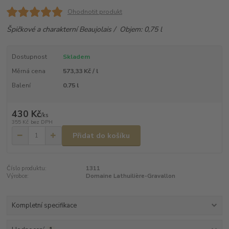
Ohodnotit produkt
Špičkové a charakterní Beaujolais / Objem: 0,75 l
Dostupnost
Skladem
Měrná cena
573,33 Kč / l
Balení
0.75 l
430 Kč
/
ks
355 Kč
bez DPH
Přidat do košíku
Číslo produktu:
1311
Výrobce:
Domaine Lathuilière-Gravallon
Kompletní specifikace