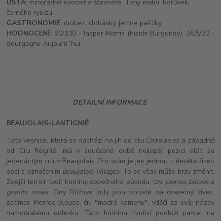
ÚSTA
: minořádně ovocně a šťavnaté. Tóny malin, borůvek,
černého rybízu
GASTRONOMIE
: drůbež, klobásky, jemné paštiky
HODNOCENÍ:
90/100 - Jasper Morris (Inside Burgundy), 16,5/20 -
Bourgogne Aujourd´hui
DETAILNÍ INFORMACE
BEAUJOLAIS-LANTIGNIÉ
Tato vesnice, která se nachází na jih od cru Chiroubles a západně
od Cru Régnié, má v současné době nejlepší pozici stát se
jedenáctým cru v Beaujolais. Prozatím je jen jednou z devětatřiceti
obcí s označením
Beaujolais-villages
. To se však může brzy změnit.
Zdejší terroir tvoří horniny sopečného původu, tzv.
pierres bleues
a
granits roses
. Ony Růžové žuly jsou bohaté na draselný živec,
zatímco Pierres bleues, čili "modré kameny", vděčí za svůj název
namodralému odlesku. Tato hornina, tvořící podloží parcel na