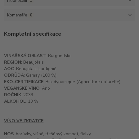
Hodnocení
1
Komentáře
0
Kompletní specifikace
VINAŘSKÁ OBLAST
: Burgundsko
REGION
: Beaujolais
AOC
: Beaujolais-Lantignié
ODRŮDA
: Gamay (100 %)
EKO-CERTIFIKACE
: Bio-dynamique (Agriculture naturelle)
VEGANSKÉ VÍNO
: Ano
ROČNÍK
: 2033
ALKOHOL
: 13 %
VÍNO VE ZKRATCE
NOS
: borůvky, višně, třešňový kompot, fialky