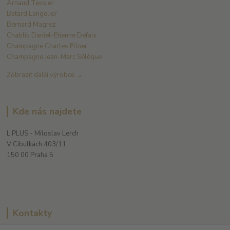
Arnaud Tessier
Batard Langelier
Bernard Magrez
Chablis Daniel-Etienne Defaix
Champagne Charles Ellner
Champagne Jean-Marc Sélèque
Zobrazit další výrobce →
Kde nás najdete
L PLUS - Miloslav Lerch
V Cibulkách 403/11
150 00 Praha 5
Kontakty