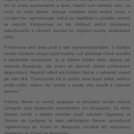
let se zcela osamostatnil a dnes vlastní osm hektarů vinic, na
nichž se svým týmem ukazuje ostatním další možné cesty v
rozvíjení tzv. agroekologie. Jedná se například o výsadbu stromů
ve vinicích. Kompenzuje se tak uhlíkový deficit způsobený
odlesňovánín a zároveň dochází ke zlepšení kvality obdělávané
půdy.
Frédéricova vína dnes patří k těm nejvyhledávanějším. S každým
novým ročníkem stoupá jejich kvalita, což dokládají různá ocenění
a především skutečnost, že je během krátké doby objevili jak
milovníci Beaujolais, tak znalci vín obecně, včetně uznávaných
degustátorů. Největší odbyt má Frédéric Berne v zahraničí, neboť
jak sám říká:
"Francouzský trh je složitý. Jsme kupci etiket, zatímco
podle mého názoru má výroba a prodej vína sloužit k objevení
terroiru."
Frédéric Berne se rovněž angažuje ve prospěch uznání oblasti
Lantignié coby budoucího jedenáctého Cru Beaujolais. Za tímto
účelem založil s dalšími místními vinaři sdružení
Vignerons et
Terroirs de Lantignié.
Je také zakládajícím členem společnosti
Vigneron.ne.s du Vivant en Beaujolais,
oficiálně též nazývanou
Vignerons du Vivant en Beaujolais,