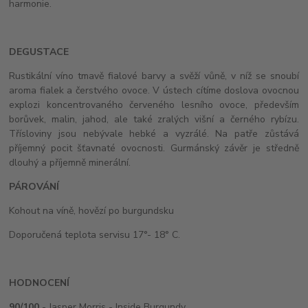
harmonie.
DEGUSTACE
Rustikální víno tmavě fialové barvy a svěží vůně, v níž se snoubí
aroma fialek a čerstvého ovoce. V ústech cítíme doslova ovocnou
explozi koncentrovaného červeného lesního ovoce, především
borůvek, malin, jahod, ale také zralých višní a černého rybízu.
Třísloviny jsou nebývale hebké a vyzrálé. Na patře zůstává
příjemný pocit šťavnaté ovocnosti. Gurmánský závěr je středně
dlouhý a příjemně minerální.
PÁROVÁNÍ
Kohout na víně, hovězí po burgundsku
Doporučená teplota servisu 17°- 18° C.
HODNOCENÍ
90/100
- Jasper Morris - Inside Burgundy