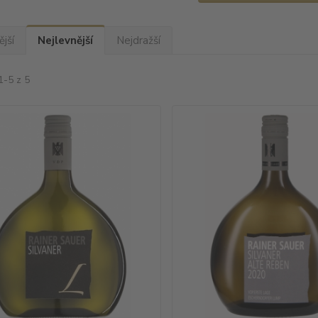
jší
Nejlevnější
Nejdražší
1-5 z 5