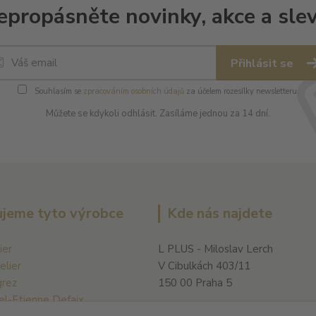
epropásněte novinky, akce a slev
Přihlásit se
Souhlasím se
zpracováním osobních údajů
za účelem rozesílky newsletteru.
Můžete se kdykoli odhlásit. Zasíláme jednou za 14 dní.
jeme tyto výrobce
Kde nás najdete
ier
L PLUS - Miloslav Lerch
elier
V Cibulkách 403/11
grez
150 00 Praha 5
el-Etienne Defaix