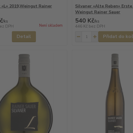
r «L» 2019,Weingut Rainer
Silvaner «Alte Reben» Erste
Weingut Rainer Sauer
č
540 Kč
/
ks
/
ks
Není skladem
ez DPH
446 Kč
bez DPH
Detail
Přidat do ko