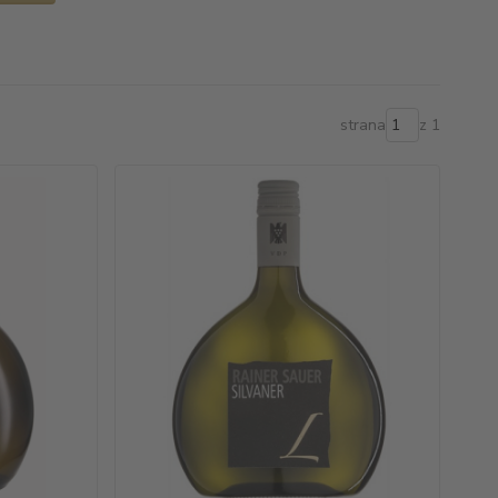
strana
z 1