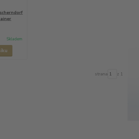
Escherndorf
ainer
Skladem
šíku
strana
z 1