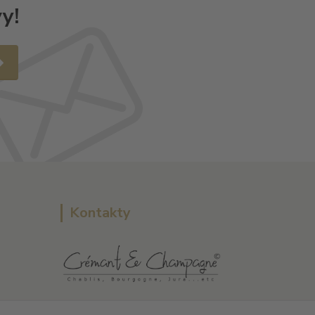
y!
Kontakty
L Plus - Miloslav Lerch