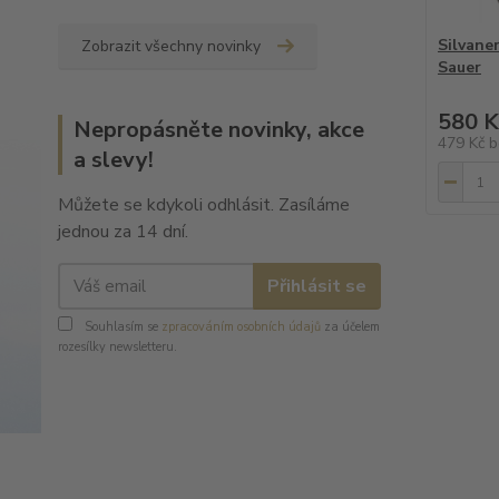
Silvane
Zobrazit všechny novinky
Sauer
580 K
Nepropásněte novinky, akce
479 Kč
b
a slevy!
Můžete se kdykoli odhlásit. Zasíláme
jednou za 14 dní.
Přihlásit se
Souhlasím se
zpracováním osobních údajů
za účelem
rozesílky newsletteru.