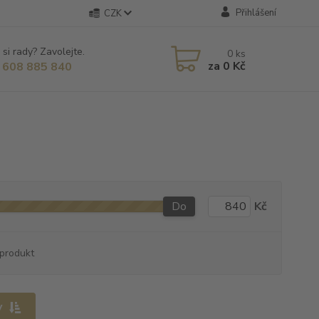
Přihlášení
CZK
 si rady? Zavolejte.
0
ks
za
0 Kč
 608 885 840
Do
Kč
produkt
y