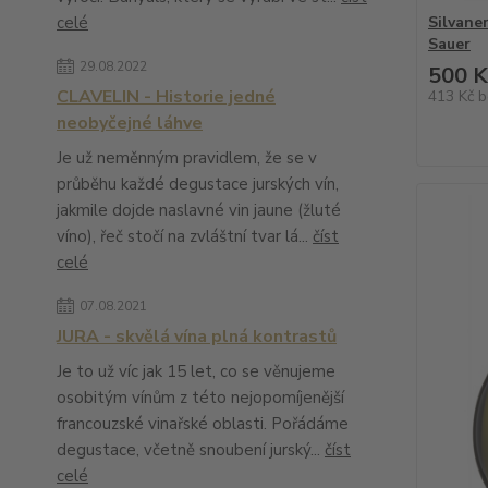
celé
Silvane
Sauer
29.08.2022
500 K
CLAVELIN - Historie jedné
413 Kč
b
neobyčejné láhve
Je už neměnným pravidlem, že se v
průběhu každé degustace jurských vín,
jakmile dojde naslavné vin jaune (žluté
víno), řeč stočí na zvláštní tvar lá...
číst
celé
07.08.2021
JURA - skvělá vína plná kontrastů
Je to už víc jak 15 let, co se věnujeme
osobitým vínům z této nejopomíjenější
francouzské vinařské oblasti. Pořádáme
degustace, včetně snoubení jurský...
číst
celé