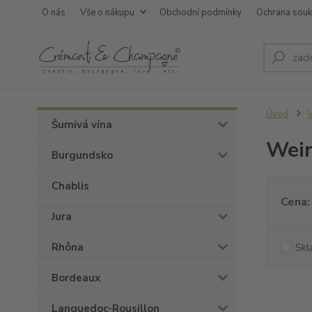
O nás
Vše o nákupu
Obchodní podmínky
Ochrana sou
Úvod
V
Šumivá vína
Wein
Burgundsko
Chablis
Cena:
Jura
Rhôna
Skl
Bordeaux
Languedoc-Rousillon