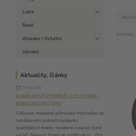
Loira
Nejnově
Rosé
Zobrazuji 
Alsasko / Ostatní
Výrobci
Aktuality, články
30.01.2026
RUMĚLKOVÉ POBŘEŽÍ: COLLIOURE,
BURGUNDSKO JIHU
Collioure, malebné přímořské městečko na
rumělkovém pobřeží nedaleko
španělských hranic, nedávno oslavilo zlaté
výročí. Banyuls, který se vyrábí ve st...
číst