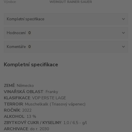
Výrobce:
WEINGUT RAINER SAUER
Kompletní specifikace
Hodnocení
0
Komentáře
0
Kompletní specifikace
ZEMĚ
: Německo
VINAŘSKÁ OBLAST
: Franky
KLASIFIKACE
: VDP ERSTE LAGE
TERROIR
: Muschelkalk (Triasový vápenec)
ROČNÍK
: 2022
ALKOHOL
: 13 %
ZBYTKOVÝ CUKR / KYSELINY
: 1,0 / 6,5 - g/l
ARCHIVACE
: do r. 2030