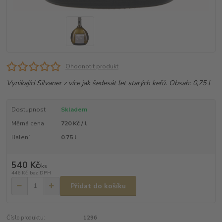
Ohodnotit produkt
Vynikající Silvaner z více jak šedesát let starých keřů. Obsah: 0,75 l
Dostupnost
Skladem
Měrná cena
720 Kč / l
Balení
0.75 l
540 Kč
/
ks
446 Kč
bez DPH
Přidat do košíku
Číslo produktu:
1296