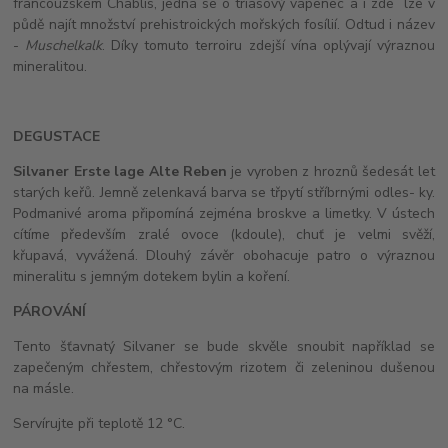
francouzském Chablis, jedná se o triasový vápenec a i zde lze v
půdě najít množství prehistroických mořských fosílií. Odtud i název
-
Muschelkalk
. Díky tomuto terroiru zdejší vína oplývají výraznou
mineralitou.
DEGUSTACE
Silvaner Erste lage Alte Reben
je vyroben z hroznů šedesát let
starých keřů. Jemně zelenkavá barva se třpytí stříbrnými odles- ky.
Podmanivé aroma připomíná zejména broskve a limetky. V ústech
cítíme především zralé ovoce (kdoule), chuť je velmi svěží,
křupavá, vyvážená. Dlouhý závěr obohacuje patro o výraznou
mineralitu s jemným dotekem bylin a koření.
PÁROVÁNÍ
Tento šťavnatý Silvaner se bude skvěle snoubit například se
zapečeným chřestem, chřestovým rizotem či zeleninou dušenou
na másle.
Servírujte při teplotě 12 °C.