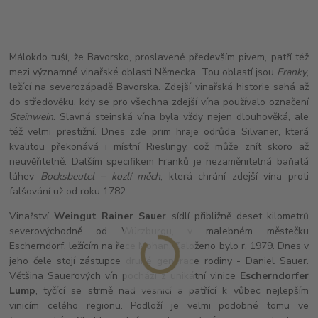
Málokdo tuší, že Bavorsko, proslavené především pivem, patří též
mezi významné vinařské oblasti Německa. Tou oblastí jsou
Franky
,
ležící na severozápadě Bavorska. Zdejší vinařská historie sahá až
do středověku, kdy se pro všechna zdejší vína používalo označení
Steinwein
. Slavná steinská vína byla vždy nejen dlouhověká, ale
též velmi prestižní. Dnes zde prim hraje odrůda Silvaner, která
kvalitou překonává i místní Rieslingy, což může znít skoro až
neuvěřitelně. Dalším specifikem Franků je nezaměnitelná baňatá
láhev
Bocksbeutel – kozlí měch
, která chrání zdejší vína proti
falšování už od roku 1782.
Vinařství
Weingut Rainer Sauer
sídlí přibližně deset kilometrů
severovýchodně od Würzburgu, v malebném městečku
Escherndorf, ležícím na řece Mohan. Založeno bylo r. 1979. Dnes v
jeho čele stojí zástupce druhé generace rodiny - Daniel Sauer.
Většina Sauerových vín pochází z unikátní vinice
Escherndorfer
Lump
, tyčící se strmě nad vesnicí a patřící k vůbec nejlepším
vinicím celého regionu. Podloží je velmi podobné tomu ve