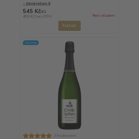
- Génération 9
545 Kč
/
KS
Není skladem
450 Kč
bez DPH
Detail
Novinka
2 hodnocení