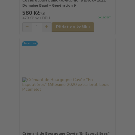
Côtes du Jura blanc «JURACHIC´S BACK» 2023,
Domaine Baud - Génération 9
580 Kč
/
KS
Skladem
479 Kč
bez DPH
Přidat do košíku
Novinka
Crémant de Bourgogne Cuvée "En Espoutières"