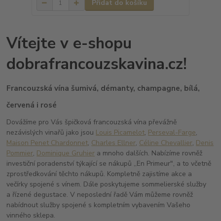
Přidat do košíku
Vítejte v e-shopu
dobrafrancouzskavina.cz!
Francouzská vína šumivá, démanty, champagne, bílá,
červená i rosé
Dovážíme pro Vás špičková francouzská vína převážně
nezávislých vinařů jako jsou
Louis Picamelot
,
Perseval-Farge
,
Maison Penet Chardonnet
,
Charles Ellner
,
Céline Chevallier
,
Denis
Pommier
,
Dominique Gruhier
a mnoho dalších. Nabízíme rovněž
investiční poradenství týkající se nákupů ,,En Primeur", a to včetně
zprostředkování těchto nákupů. Kompletně zajistíme akce a
večírky spojené s vínem. Dále poskytujeme sommelierské služby
a řízené degustace. V neposlední řadě Vám můžeme rovněž
nabídnout služby spojené s kompletním vybavením Vašeho
vinného sklepa.