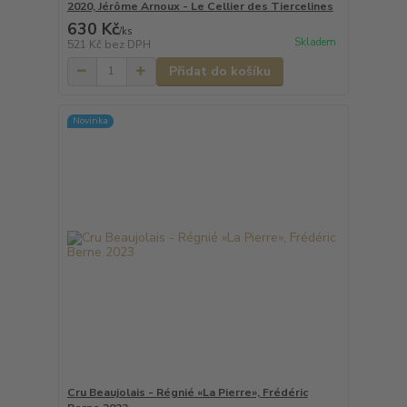
2020, Jérôme Arnoux - Le Cellier des Tiercelines
630 Kč
/
ks
Skladem
521 Kč
bez DPH
Přidat do košíku
Novinka
Cru Beaujolais - Régnié «La Pierre», Frédéric