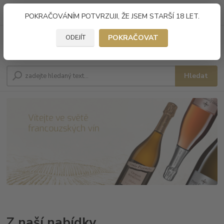
0
ks
CZK
+420 608 885 840
POKRAČOVÁNÍM POTVRZUJI, ŽE JSEM STARŠÍ 18 LET.
za
0 Kč
POKRAČOVAT
ODEJÍT
Menu
Hledat
Z naší nabídky