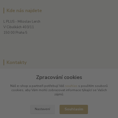
Kde nás najdete
L PLUS - Miloslav Lerch
V Cibulkách 403/11
150 00 Praha 5
Kontakty
Zpracování cookies
L Plus - Miloslav Lerch
Náš e-shop a partneři potřebují Váš
souhlas
s použitím souborů
+420 608 885 840
cookies, aby Vám mohli zobrazovat informace týkající se Vašich
zájmů.
info@dobrafrancouzskavina.cz
Souhlasím
Nastavení