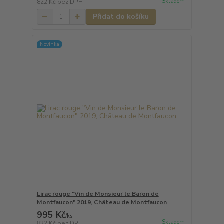
Skladem
822 Kč
bez DPH
Přidat do košíku
Novinka
Lirac rouge "Vin de Monsieur le Baron de
Montfaucon" 2019, Château de Montfaucon
995 Kč
/
ks
Skladem
822 Kč
bez DPH