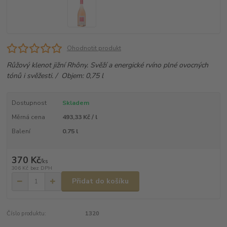
Ohodnotit produkt
Růžový klenot jižní Rhôny. Svěží a energické rvíno plné ovocných
tónů i svěžesti. / Objem: 0,75 l
Dostupnost
Skladem
Měrná cena
493,33 Kč / l
Balení
0.75 l
370 Kč
/
ks
306 Kč
bez DPH
Přidat do košíku
Číslo produktu:
1320