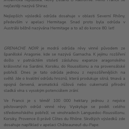
nejčastěji nazývá Shiraz.
Nejlepších výsledků odrůda dosahuje v oblasti Severní Rhôny,
především v apelaci Hermitage. Snad proto byla odrůda v
Austrálii běžně nazývána Hermitage a to až do konce 80. let!
GRENACHE NOIR
je modrá odrůda révy vinné původem ze
španělské Aragonie, kde se nazývá Garnacha. K jejímu rozšíření
došlo v patnáctém století zásluhou expanze aragonského
království na Sardinii, Korsiku, do Roussillonu a na provensálské
pobřeží. Dnes je tato odrůda jednou z nejrozšířenějších na
světě. Jde o kvalitní odrůdu hroznů, která produkuje silná, tmavá a
opojná červená, aromatická růžová nebo cukernatá přírodní
sladká vína s vysokým potenciálem zrání.
Ve Francii je s téměř 100 000 hektary jednou z nejvíce
pěstovaných odrůd vinné révy. Vyskytuje se podél celého
středomořského pobřeží, ve vinohradech Languedoc-Roussillonu,
Korsiky, Provence či právě Côtes du Rhône. Skvělých výsledků zde
dosahuje například v apelaci Châteauneuf-du-Pape.