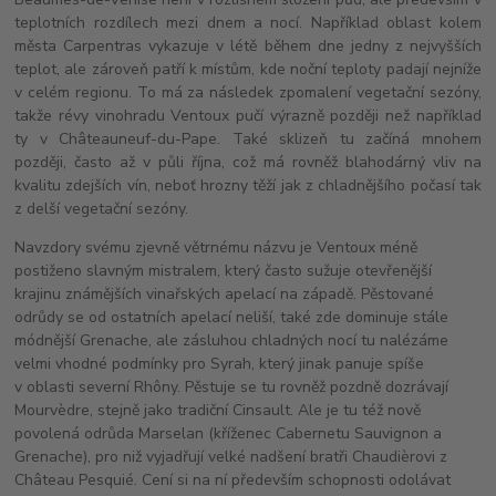
teplotních rozdílech mezi dnem a nocí. Například oblast kolem
města Carpentras vykazuje v létě během dne jedny z nejvyšších
teplot, ale zároveň patří k místům, kde noční teploty padají nejníže
v celém regionu. To má za následek zpomalení vegetační sezóny,
takže révy vinohradu Ventoux pučí výrazně později než například
ty v Châteauneuf-du-Pape. Také sklizeň tu začíná mnohem
později, často až v půli října, což má rovněž blahodárný vliv na
kvalitu zdejších vín, neboť hrozny těží jak z chladnějšího počasí tak
z delší vegetační sezóny.
Navzdory svému zjevně větrnému názvu je Ventoux méně
postiženo slavným mistralem, který často sužuje otevřenější
krajinu známějších vinařských apelací na západě. Pěstované
odrůdy se od ostatních apelací neliší, také zde dominuje stále
módnější Grenache, ale zásluhou chladných nocí tu nalézáme
velmi vhodné podmínky pro Syrah, který jinak panuje spíše
v oblasti severní Rhôny. Pěstuje se tu rovněž pozdně dozrávají
Mourvèdre, stejně jako tradiční Cinsault. Ale je tu též nově
povolená odrůda Marselan (kříženec Cabernetu Sauvignon a
Grenache), pro niž vyjadřují velké nadšení bratři Chaudièrovi z
Château Pesquié. Cení si na ní především schopnosti odolávat