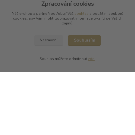
Zpracování cookies
Batard Langelier
Bernard Magrez
Náš e-shop a partneři potřebují Váš
souhlas
s použitím souborů
Chablis Daniel-Etienne Defaix
cookies, aby Vám mohli zobrazovat informace týkající se Vašich
Champagne Charles Ellner
zájmů.
Champagne Jean-Marc Sélèque
Zobrazit další výrobce →
Souhlasím
Nastavení
Souhlas můžete odmítnout
zde
.
Kde nás najdete
L PLUS - Miloslav Lerch
V Cibulkách 403/11
150 00 Praha 5