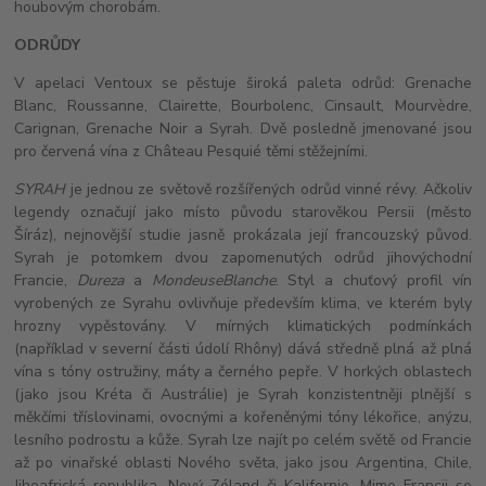
houbovým chorobám.
ODRŮDY
V apelaci Ventoux se pěstuje široká paleta odrůd: Grenache
Blanc, Roussanne, Clairette, Bourbolenc, Cinsault, Mourvèdre,
Carignan, Grenache Noir a Syrah. Dvě posledně jmenované jsou
pro červená vína z Château Pesquié těmi stěžejními.
SYRAH
je jednou ze světově rozšířených odrůd vinné révy. Ačkoliv
legendy označují jako místo původu starověkou Persii (město
Šíráz), nejnovější studie jasně prokázala její francouzský původ.
Syrah je potomkem dvou zapomenutých odrůd jihovýchodní
Francie,
Dureza
a
Mondeuse
Blanche
. Styl a chuťový profil vín
vyrobených ze Syrahu ovlivňuje především klima, ve kterém byly
hrozny vypěstovány. V mírných klimatických podmínkách
(například v severní části údolí Rhôny) dává středně plná až plná
vína s tóny ostružiny, máty a černého pepře. V horkých oblastech
(jako jsou Kréta či Austrálie) je Syrah konzistentněji plnější s
měkčími tříslovinami, ovocnými a kořeněnými tóny lékořice, anýzu,
lesního podrostu a kůže. Syrah lze najít po celém světě od Francie
až po vinařské oblasti Nového světa, jako jsou Argentina, Chile,
Jihoafrická republika, Nový Zéland či Kalifornie. Mimo Francii se