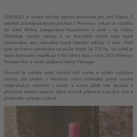
CINSAULT
je modrá odrůda typická především pro jižní Francii. Z
největší pravděpodobností pochází z Provence, odkud se rozšířila
do údolí Rhôny, Languedocu-Roussillonu a poté i do Alžíru.
Umožňuje vysoké výnosy a ve dvacátém století byla hojně
vysazována, aby nahradila různé hybridní odrůdy. V roce 2006
byla ve Francii pěstována na ploše téměř 24 773 ha. Ve světě je
často klonovány, například v Jižní Africe byla v roce 1925 křížena s
Pinotem Noir a vznikl oblíbený hybrid
Pinotage.
Cinsault je odrůda velmi odolná vůči suchu a vyniká vysokými
výnosy. Její pověst v minulosti velmi poškodila právě vysoká
nadprodukce, nicméně v chudé a suché půdě, kde dochází k
přirozené redukci výnosů, dává ovocná, příjemná a pružná vína a
především vynikající růžová.