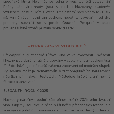
specifické klima. Nejen že se jedná o nejchladnější oblast jižní
Rhôny, ale vino-hrady jsou v noci ochlazovány studeným
vzduchem, sestupujícím z vrcholu majestátní hory Ventoux (1 912
m). Vinná réva netrpí ani suchem, neboť tu vyvěrají hned dva
prameny, slévající se v potok. Ostatně „Pesquié“ v staré
provensálštině označuje malý rybník či sádku.
«TERRASSES» VENTOUX ROSÉ
Překvapivé a gurmánské růžové víno velké ovocnosti i svěžesti.
Hrozny jsou sbírány ručně a lisovány v celku v pneumatickém lisu,
čímž dochází k jemně narůžovělému zabarvení od modrých slupek.
Vylisovaný mošt je fermentován v termoregulačních nerezových
nádržích při nízkých teplotách. Následuje krátké zrání, jemná
filtrace a lahvování.
ELEGANTNÍ ROČNÍK 2025
Navzdory náročným podmínkám přinesl ročník 2025 velmi kvalitní
vína. Objemy jsou sice o něco nižší než v předchozích letech, ale
vína vykazují dobrou rovnováhu, koncentraci a skutečný potenciál