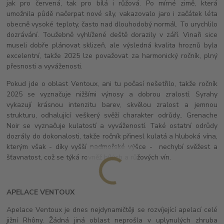
jak pro červená, tak pro bílá i růžová. Po mírné zimě, která
umožnila půdě načerpat nové síly, vakazovalo jaro i začátek léta
obecně vysoké teploty, často nad dlouhodobý normál. To urychlilo
dozrávání. Toužebně vyhlížené deště dorazily v září. Vinaři sice
museli dobře plánovat sklizeň, ale výsledná kvalita hroznů byla
excelentní, takže 2025 lze považovat za harmonický ročník, plný
přesnosti a vyváženosti.
Pokud jde o oblast Ventoux, ani tu počasí nešetřilo, takže ročník
2025 se vyznačuje nižšími výnosy a dobrou zralostí. Syrahy
vykazují krásnou intenzitu barev, skvělou zralost a jemnou
strukturu, odhalující veškerý svěží charakter odrůdy.. Grenache
Noir se vyznačuje kulatostí a vyvážeností. Také ostatní odrůdy
dozrály do dokonalosti, takže ročník přinesl kulatá a hluboká vína,
kterým však - díky vyšší nadmořské výšce - nechybí svěžest a
šťavnatost, což se týká rovněž bílých a růžových vín.
APELACE VENTOUX
Apelace Ventoux je dnes nejdynamičtěji se rozvíjející apelací celé
jižní Rhôny. Žádná jiná oblast neprošla v uplynulých zhruba