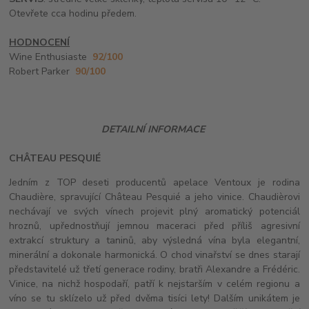
Otevřete cca hodinu předem.
HODNOCENÍ
Wine Enthusiaste
92/100
Robert Parker
90/100
DETAILNÍ INFORMACE
CH
Â
TEAU PESQUIÉ
Jedním z TOP deseti producentů apelace Ventoux je rodina
Chaudière, spravující Château Pesquié a jeho vinice. Chaudièrovi
nechávají ve svých vínech projevit plný aromatický potenciál
hroznů, upřednostňují jemnou maceraci před příliš agresivní
extrakcí struktury a taninů, aby výsledná vína byla elegantní,
minerální a dokonale harmonická. O chod vinařství se dnes starají
představitelé už třetí generace rodiny, bratři Alexandre a Frédéric.
Vinice, na nichž hospodaří, patří k nejstarším v celém regionu a
víno se tu sklízelo už před dvěma tisíci lety! Dalším unikátem je