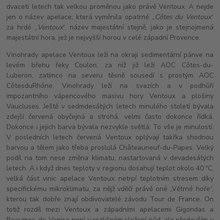
dvaceti letech tak velkou proměnou jako právě Ventoux. A nejde
jen o název apelace, která vyměnila opatrné „
Côtes du Ventoux
“
za hrdé „
Ventoux
“, název majestátní stejně, jako je stejnojmená
majestátní hora, jež je nejvyšší horou v celé západní Provence.
Vinohrady apelace Ventoux leží na okraji sedimentární pánve na
levém břehu řeky Coulon, za níž již leží AOC Côtes-du-
Luberon,
zatímco na severu těsně sousedí s prostým AOC
Côtes
du
Rhône. Vinohrady leží na svazích a v podhůří
impozantního vápencového masivu hory Ventoux a plošiny
Vaucluses. Ještě v sedmdesátých letech minulého století bývala
zdejší červená obyčejná a strohá, velmi často dokonce řídká.
Dokonce i jejich barva bývala nezvykle světlá. To vše je minulostí.
V posledních letech červená Ventoux oplývají takřka shodnou
barvou a tělem jako třeba proslulá Châteauneuf-du-Papes. Velký
podíl na tom nese změna klimatu, nastartovaná v devadesátých
letech. A i když dnes teploty v regionu dosahují teplot okolo 40 ºC,
velká část vinic apelace Ventoux netrpí teplotním stresem díky
specifickému mikroklimatu, za nějž vděčí právě oné „Větrné hoře“,
kterou tak dobře znají obdivovatelé závodu Tour de France. On
totiž rozdíl mezi Ventoux a západními apelacemi Gigondas a
Beaumes-de-Venise není v rozlišném složení půd, ale především v