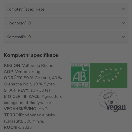
Kompletní specifikace
Hodnocení
0
Komentáře
0
Kompletní specifikace
REGION
: Vallée du Rhône
AOP
: Ventoux rouge
ODRŮDY
: 50 % Cinsault, 40 %
Grenache Noir, 10 % Syrah
STÁŘÍ RÉVY
: 10 - 30 let
BIO CERTIFIKACE
: Agriculture
biologique et Biodynamie
VEGANSKÉ
VÍNO
: ANO
TERROIR
: vápenec a písky
(Cinsault), 300 m.n.m.
ROČNÍK
: 2025