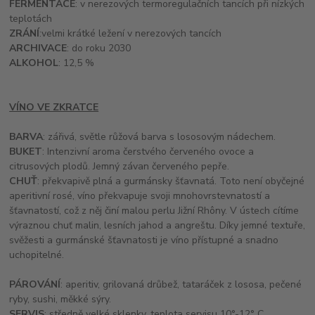
FERMENTACE
: v nerezových termoregulačních tancích při nízkých
teplotách
ZRÁNÍ
:velmi krátké ležení v nerezových tancích
ARCHIVACE
: do roku 2030
ALKOHOL
: 12,5 %
VÍNO VE ZKRATCE
BARVA
: zářivá, světle růžová barva s lososovým nádechem.
BUKET
: Intenzivní aroma čerstvého červeného ovoce a
citrusových plodů. Jemný závan červeného pepře.
CHUŤ
: překvapivě plná a gurmánsky šťavnatá. Toto není obyčejné
aperitivní rosé, víno překvapuje svoji mnohovrstevnatostí a
šťavnatostí, což z něj činí malou perlu Jižní Rhôny. V ústech cítíme
výraznou chuť malin, lesních jahod a angreštu. Díky jemné textuře,
svěžesti a gurmánské šťavnatosti je víno přístupné a snadno
uchopitelné.
PÁROVÁNÍ
: aperitiv, grilovaná drůbež, tataráček z lososa, pečené
ryby, sushi, měkké sýry.
SERVIS
: středně velké sklenky, teplota servisu 10°-12° C.