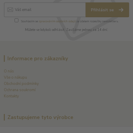
Přihlásit se
Souhlasím se
zpracováním osobních údajů
za účelem rozesílky newsletteru.
Můžete se kdykoli odhlásit. Zasíláme jednou za 14 dní.
Informace pro zákazníky
O nás
Vše o nákupu
Obchodní podmínky
Ochrana soukromí
Kontakty
Zastupujeme tyto výrobce
Arnaud Tessier