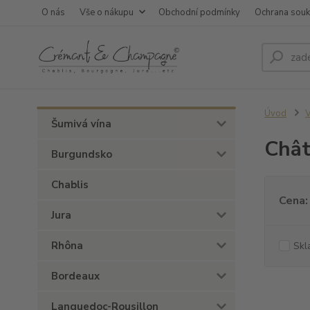
O nás
Vše o nákupu
Obchodní podmínky
Ochrana sou
Úvod
V
Šumivá vína
Chât
Burgundsko
Chablis
Cena:
Jura
Rhôna
Skl
Bordeaux
Languedoc-Rousillon