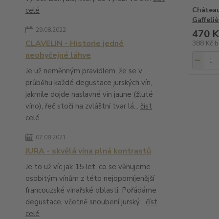
celé
Château
Gaffeli
29.08.2022
470 K
CLAVELIN - Historie jedné
388 Kč
b
neobyčejné láhve
Je už neměnným pravidlem, že se v
průběhu každé degustace jurských vín,
jakmile dojde naslavné vin jaune (žluté
víno), řeč stočí na zvláštní tvar lá...
číst
celé
07.08.2021
JURA - skvělá vína plná kontrastů
Je to už víc jak 15 let, co se věnujeme
osobitým vínům z této nejopomíjenější
francouzské vinařské oblasti. Pořádáme
degustace, včetně snoubení jurský...
číst
celé