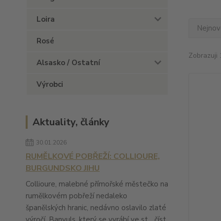
Loira
Nejnově
Rosé
Zobrazuji 
Alsasko / Ostatní
Výrobci
Aktuality, články
30.01.2026
RUMĚLKOVÉ POBŘEŽÍ: COLLIOURE,
BURGUNDSKO JIHU
Collioure, malebné přímořské městečko na
rumělkovém pobřeží nedaleko
španělských hranic, nedávno oslavilo zlaté
výročí. Banyuls, který se vyrábí ve st...
číst