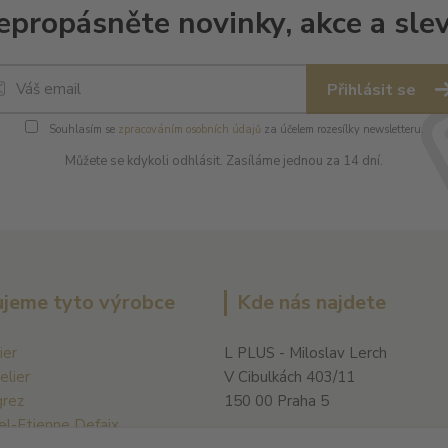
epropásněte novinky, akce a slev
Přihlásit se
Souhlasím se
zpracováním osobních údajů
za účelem rozesílky newsletteru.
Můžete se kdykoli odhlásit. Zasíláme jednou za 14 dní.
jeme tyto výrobce
Kde nás najdete
ier
L PLUS - Miloslav Lerch
elier
V Cibulkách 403/11
grez
150 00 Praha 5
el-Etienne Defaix