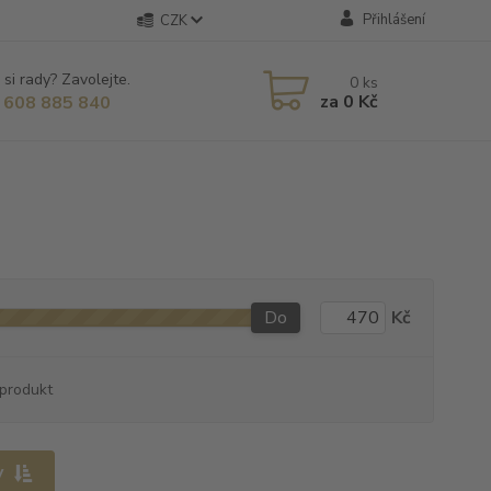
Přihlášení
CZK
 si rady? Zavolejte.
0
ks
za
0 Kč
 608 885 840
Do
Kč
produkt
y