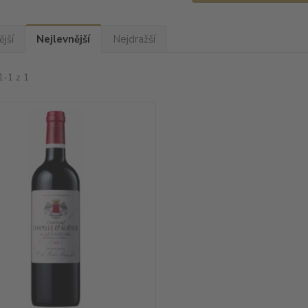
jší
Nejlevnější
Nejdražší
1-1 z 1