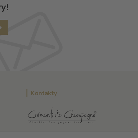
y!
Kontakty
L Plus - Miloslav Lerch