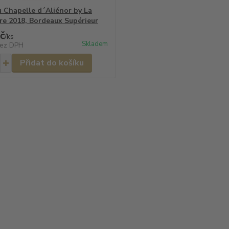
 Chapelle d´Aliénor by La
ère 2018, Bordeaux Supérieur
č
/
ks
Skladem
ez DPH
Přidat do košíku