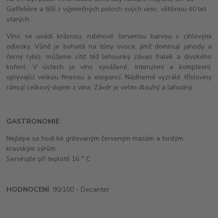
Gaffelière a těží z výjimečných poloch svých vinic, většinou 40 let
starých.
Víno se uvádí krásnou, rubínově červenou barvou s cihlovými
odlesky. Vůně je bohatá na tóny ovoce, jimž dominují jahody a
černý rybíz, můžeme cítit též lehounký závan fialek a divokého
koření. V ústech je víno vyvážené, intenzivní a komplexní,
oplývající velkou finesou a elegancí. Nádherně vyzrálé třísloviny
rámují celkový dojem z vína. Závěr je velmi dlouhý a lahodný.
GASTRONOMIE
:
Nejlépe se hodí ke grilovaným červeným masům a tvrdým
kravským sýrům.
Servírujte při teplotě 16 ° C
HODNOCENÍ
: 90/100 - Decanter