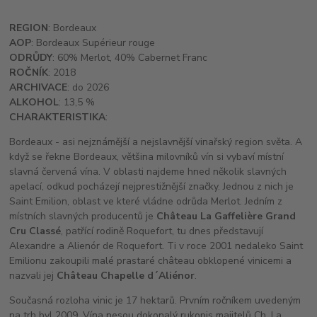
REGION
: Bordeaux
AOP
: Bordeaux Supérieur rouge
ODRŮDY
: 60% Merlot, 40% Cabernet Franc
ROČNÍK
: 2018
ARCHIVACE
: do 2026
ALKOHOL
: 13,5 %
CHARAKTERISTIKA
:
Bordeaux - asi nejznámější a nejslavnější vinařský region světa. A
když se řekne Bordeaux, většina milovníků vín si vybaví místní
slavná červená vína. V oblasti najdeme hned několik slavných
apelací, odkud pocházejí nejprestižnější značky. Jednou z nich je
Saint Emilion, oblast ve které vládne odrůda Merlot. Jedním z
místních slavných producentů je
Château La Gaffelière Grand
Cru Classé
, patřící rodině Roquefort, tu dnes představují
Alexandre a Alienór de Roquefort. Ti v roce 2001 nedaleko Saint
Emilionu zakoupili malé prastaré château obklopené vinicemi a
nazvali jej
Château Chapelle d´Aliénor
.
Současná rozloha vinic je 17 hektarů. Prvním ročníkem uvedeným
na trh byl 2009. Vína nesou dokonalý rukopis majitelů Ch. La