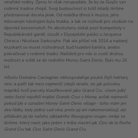
vinařské rodiny. Zprvu to však nevypadalo, že by se Guyův syn
rodinné tradice chopil. Svoji budoucnost si totiž mladý Jérôme
představoval docela jinak. Od malička tíhnul k muzice, jeho
milovaným nástrojem byla trubka, a tak se rozhodl pro studium na
dijonské konzervatoři. Po absolutoriu získal post trumpetisty v
Republikánské gardě, sloužil v Elysejském paláci u Jacquesa
Chiraca i Nicolase Sarkozyho. Pak ale přišel rok 2014 a nadaný
muzikant se musel rozhodnout: buď hudební kariéra, anebo
pokračovat v rodinné tradici. Naštěstí pro nás si zvolil druhou
možnost a vrátil se do rodného Morey-Saint-Denis. Bylo mu 26
let.
Ačkoliv Domaine Castagnier obhospodařuje pouhé čtyři hektary
vinic a patří tak mezi nejmenší zdejší vinaře, víc jak polovinu
majetků tvoří parcely klasifikované jako Grand Cru.
«Jsem pátý
nebo šestý největší majitel Grands Crus v Morey, avšak nejmenší
pokud jde o označení Morey-Saint-Denis village - toho mám jen
dva řádky, tedy jediný sud vína, proto jej ani nekomercializuji, ale
přidávám jej do našeho základního Bourgogne rouge»
, směje se
Jérôme, který navíc jako jeden z mála vlastní jak
Clos de la Roche
Grand Cru
tak
Clos Saint-Denis Grand Cru
.