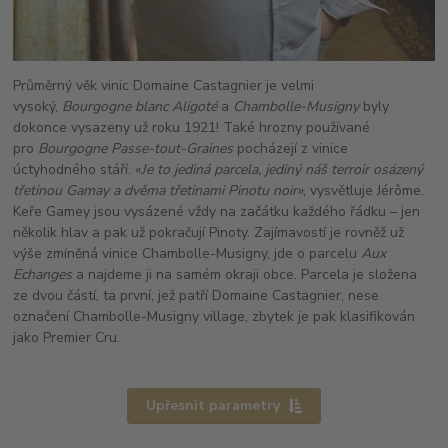
Průměrný věk vinic Domaine Castagnier je velmi
vysoký,
Bourgogne blanc Aligoté
a
Chambolle-Musigny
byly
dokonce vysazeny už roku 1921! Také hrozny používané
pro
Bourgogne Passe-tout-Graines
pocházejí z vinice
úctyhodného stáří. «
Je to jediná parcela, jediný náš terroir osázený
třetinou Gamay a dvěma třetinami Pinotu noir»
, vysvětluje Jérôme.
Keře Gamey jsou vysázené vždy na začátku každého řádku – jen
několik hlav a pak už pokračují Pinoty. Zajímavostí je rovněž už
výše zmíněná vinice Chambolle-Musigny, jde o parcelu
Aux
Echanges
a najdeme ji na samém okraji obce. Parcela je složena
ze dvou částí, ta první, jež patří Domaine Castagnier, nese
označení Chambolle-Musigny village, zbytek je pak klasifikován
jako Premier Cru.
Upřesnit parametry