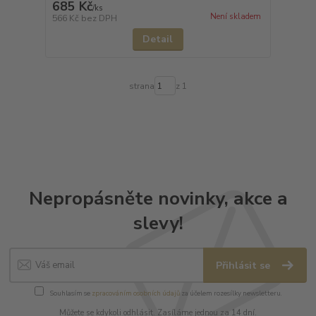
685 Kč
/
ks
Není skladem
566 Kč
bez DPH
Detail
strana
z 1
Nepropásněte novinky, akce a
slevy!
Přihlásit se
Souhlasím se
zpracováním osobních údajů
za účelem rozesílky newsletteru.
Můžete se kdykoli odhlásit. Zasíláme jednou za 14 dní.