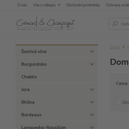
O nás
Vše o nákupu
Obchodní podmínky
Ochrana sou
Úvod
V
Šumivá vína
Doma
Burgundsko
Chablis
Cena:
Jura
Rhôna
Skl
Bordeaux
Languedoc-Rousillon