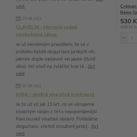
celé
Crémant
Rémy Gr
29.08.2022
530 K
CLAVELIN - Historie jedné
438 Kč
b
neobyčejné láhve
Je už neměnným pravidlem, že se v
průběhu každé degustace jurských vín,
jakmile dojde naslavné vin jaune (žluté
víno), řeč stočí na zvláštní tvar lá...
číst
celé
07.08.2021
JURA - skvělá vína plná kontrastů
Je to už víc jak 15 let, co se věnujeme
osobitým vínům z této nejopomíjenější
francouzské vinařské oblasti. Pořádáme
degustace, včetně snoubení jurský...
číst
celé