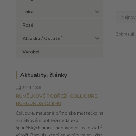
Loira
Nejnově
Rosé
Zobrazuji 
Alsasko / Ostatní
Výrobci
Aktuality, články
30.01.2026
RUMĚLKOVÉ POBŘEŽÍ: COLLIOURE,
BURGUNDSKO JIHU
Collioure, malebné přímořské městečko na
rumělkovém pobřeží nedaleko
španělských hranic, nedávno oslavilo zlaté
výročí. Banyuls, který se vyrábí ve st...
číst