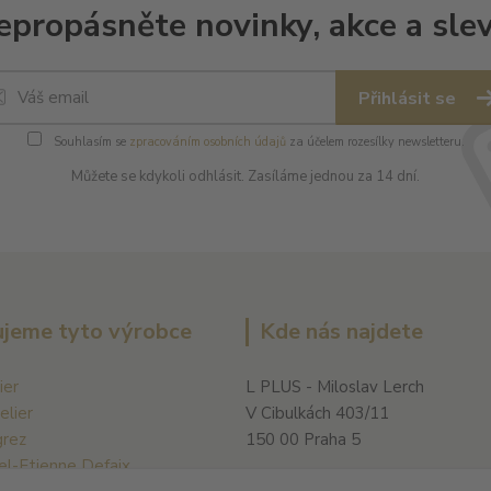
epropásněte novinky, akce a slev
Přihlásit se
Souhlasím se
zpracováním osobních údajů
za účelem rozesílky newsletteru.
Můžete se kdykoli odhlásit. Zasíláme jednou za 14 dní.
jeme tyto výrobce
Kde nás najdete
ier
L PLUS - Miloslav Lerch
elier
V Cibulkách 403/11
grez
150 00 Praha 5
el-Etienne Defaix