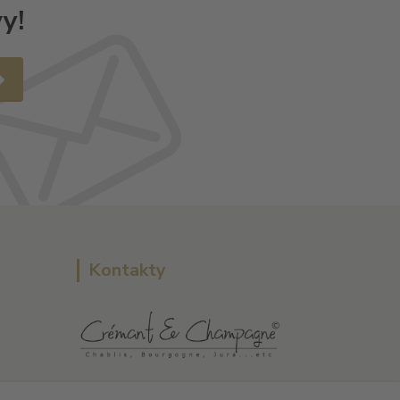
y!
Kontakty
L Plus - Miloslav Lerch