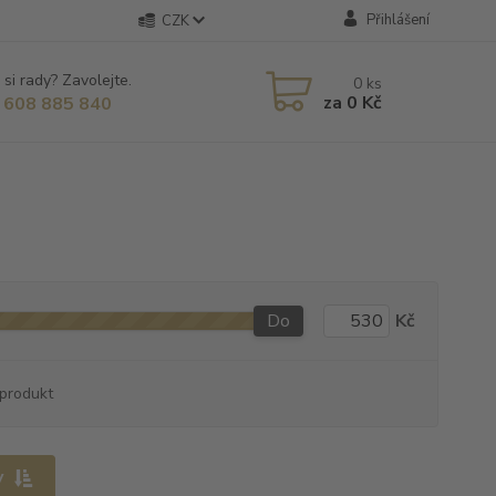
Přihlášení
CZK
 si rady? Zavolejte.
0
ks
za
0 Kč
 608 885 840
Do
Kč
produkt
y