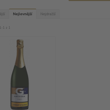
jší
Nejlevnější
Nejdražší
1-1 z 1