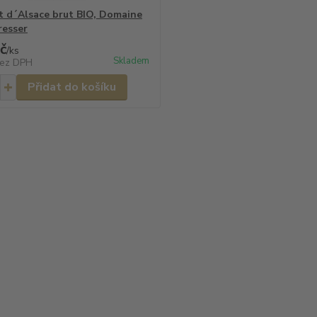
 d´Alsace brut BIO, Domaine
esser
č
/
ks
Skladem
ez DPH
Přidat do košíku