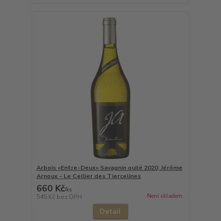
Arbois «Entre-Deux» Savagnin ouilé 2020, Jérôme
Arnoux - Le Cellier des Tiercelines
660 Kč
/
ks
Není skladem
545 Kč
bez DPH
Detail