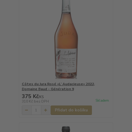
Côtes du Jura Rosé «L’ Audacieuse» 2022,
Domaine Baud - Génération 9
375 Kč
/
KS
Skladem
310 Kč
bez DPH
Přidat do košíku