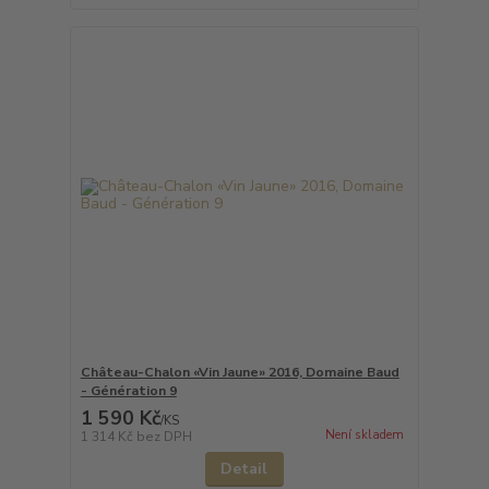
Château-Chalon «Vin Jaune» 2016, Domaine Baud
- Génération 9
1 590 Kč
/
KS
Není skladem
1 314 Kč
bez DPH
Detail