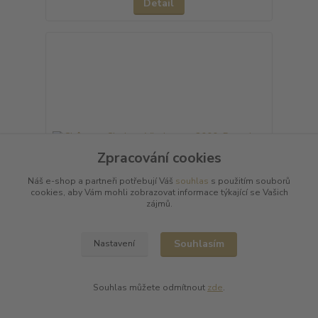
Detail
Zpracování cookies
Náš e-shop a partneři potřebují Váš
souhlas
s použitím souborů
cookies, aby Vám mohli zobrazovat informace týkající se Vašich
zájmů.
Souhlasím
Nastavení
1 hodnocení
Château-Chalon «Vin Jaune» 2000, Domaine Baud
- Génération 9
Souhlas můžete odmítnout
zde
.
4 920 Kč
/
ks
Skladem
4 066 Kč
bez DPH