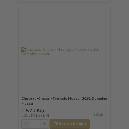
Chateau-Chalon «François Mossu» 2018, Domaine
Mossu
1 520 Kč
/
ks
Skladem
1 256 Kč
bez DPH
Přidat do košíku