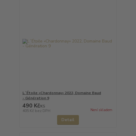
L´Étoile «Chardonnay» 2022, Domaine Baud
- Génération 9
490 Kč
/
KS
Není skladem
405 Kč
bez DPH
Detail