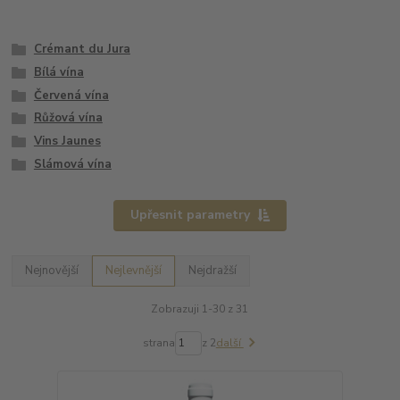
Crémant du Jura
Bílá vína
Červená vína
Růžová vína
Vins Jaunes
Slámová vína
Upřesnit parametry
Nejnovější
Nejlevnější
Nejdražší
Zobrazuji 1-30 z 31
strana
z 2
další