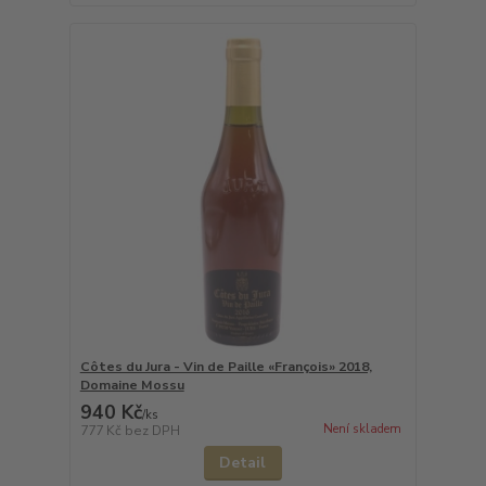
Côtes du Jura - Vin de Paille «François» 2018,
Domaine Mossu
940 Kč
/
ks
Není skladem
777 Kč
bez DPH
Detail