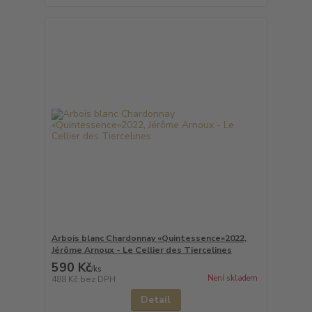
Arbois blanc Chardonnay «Quintessence»2022,
Jérôme Arnoux - Le Cellier des Tiercelines
590 Kč
/
ks
Není skladem
488 Kč
bez DPH
Detail